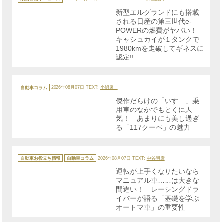
ゴ
リ
新型エルグランドにも搭載
ー
される日産の第三世代e-
POWERの燃費がヤバい！
キャシュカイが１タンクで
1980kmを走破してギネスに
認定!!
カ
テ
自動車コラム
2026年08月07日
TEXT:
小鮒康一
ゴ
リ
傑作だらけの「いすゞ」乗
ー
用車のなかでもとくに人
気！ あまりにも美し過ぎ
る「117クーペ」の魅力
カ
テ
自動車お役立ち情報
自動車コラム
2026年08月07日
TEXT:
中谷明彦
ゴ
リ
運転が上手くなりたいなら
ー
マニュアル車……は大きな
間違い！ レーシングドラ
イバーが語る「基礎を学ぶ
オートマ車」の重要性