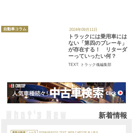
カ
自動車コラム
2024年09月11日
テ
ゴ
トラックには乗用車には
リ
ー
ない「第四のブレーキ」
が存在する！ リターダ
ーっていったい何？
TEXT: トラック魂編集部
新着情報
カ
テ
最新自動車ニュース
2026年08月07日
TEXT:
WEB CARTOP 井上悠大