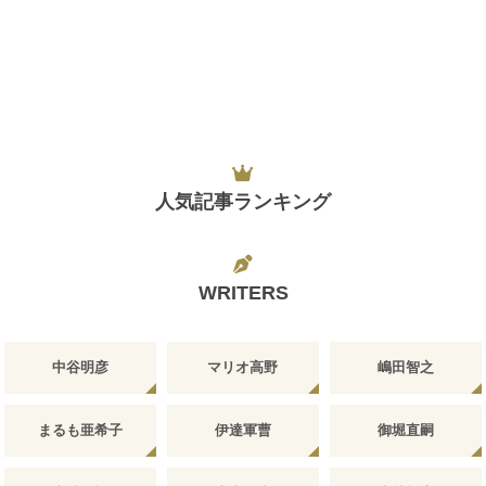
人気記事ランキング
WRITERS
中谷明彦
マリオ高野
嶋田智之
まるも亜希子
伊達軍曹
御堀直嗣