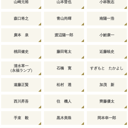
山崎元裕
山本晋也
小林敦志
森口将之
青山尚暉
南陽一浩
廣本 泉
渡辺陽一郎
小鮒康一
桃田健史
藤田竜太
近藤暁史
清水草一
石橋 寛
すぎもと たかよし
（永福ランプ）
遠藤正賢
松村 透
加茂 新
西川昇吾
往 機人
齊藤優太
手束 毅
黒木美珠
岡本幸一郎