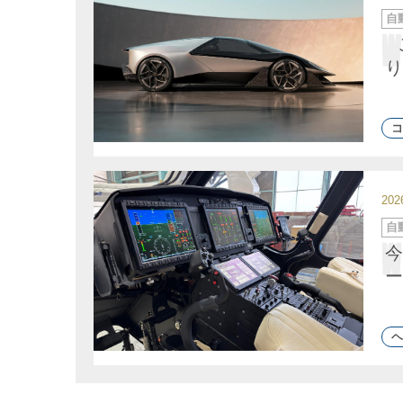
カ
自
テ
ゴ
リ
ー
り
コ
20
カ
自
テ
ゴ
今
リ
ー
ー
ヘ