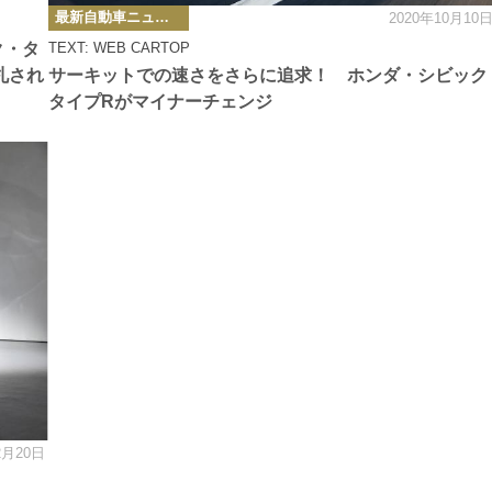
カ
最新自動車ニュース
2020年10月10
テ
ゴ
ク・タ
TEXT: WEB CARTOP
リ
ー
札され
サーキットでの速さをさらに追求！ ホンダ・シビック
タイプRがマイナーチェンジ
2月20日