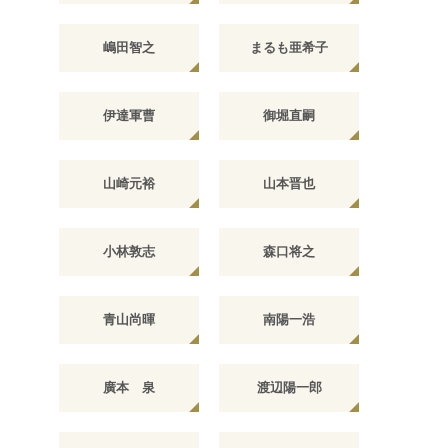
嶋田智之
まるも亜希子
伊達軍曹
御堀直嗣
山崎元裕
山本晋也
小林敦志
森口将之
青山尚暉
南陽一浩
廣本 泉
渡辺陽一郎