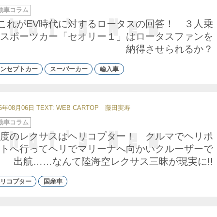
動車コラム
これがEV時代に対するロータスの回答！ ３人乗
スポーツカー「セオリー１」はロータスファンを
納得させられるか？
ンセプトカー
スーパーカー
輸入車
26年08月06日
TEXT: WEB CARTOP 藤田実寿
動車コラム
度のレクサスはヘリコプター！ クルマでヘリポ
トへ行ってヘリでマリーナへ向かいクルーザーで
出航……なんて陸海空レクサス三昧が現実に!!
リコプター
国産車