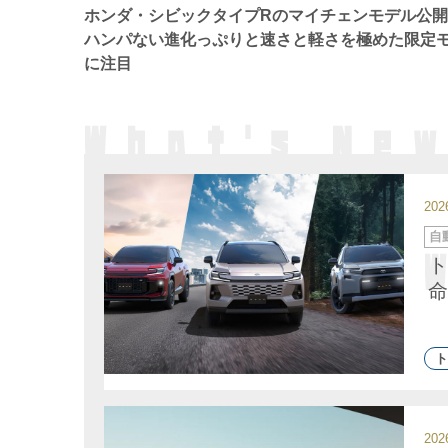
ー
ホンダ・シビックタイプRのマイチェンモデル公
ハンパない進化っぷりと速さと軽さを極めた限定
に注目
20
カ
自
テ
ゴ
ト
リ
ー
命
ト
20