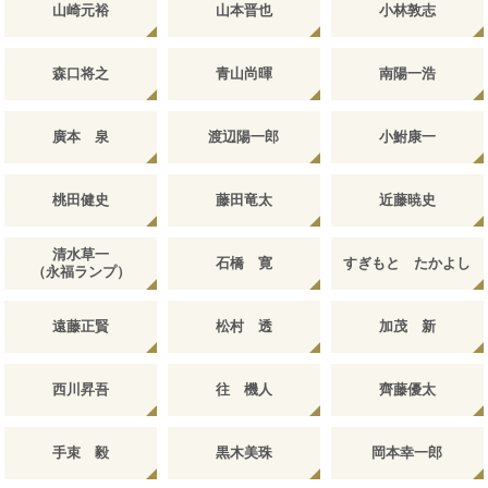
山崎元裕
山本晋也
小林敦志
森口将之
青山尚暉
南陽一浩
廣本 泉
渡辺陽一郎
小鮒康一
桃田健史
藤田竜太
近藤暁史
清水草一
石橋 寛
すぎもと たかよし
（永福ランプ）
遠藤正賢
松村 透
加茂 新
西川昇吾
往 機人
齊藤優太
手束 毅
黒木美珠
岡本幸一郎