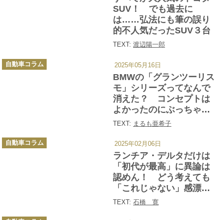
ー
SUV！ でも過去に
は……弘法にも筆の誤り
的不人気だったSUV３台
TEXT:
渡辺陽一郎
カ
自動車コラム
2025年05月16日
テ
ゴ
BMWの「グランツーリス
リ
ー
モ」シリーズってなんで
消えた？ コンセプトは
よかったのにぶっちゃけ
「不人気」だった理由
TEXT:
まるも亜希子
カ
自動車コラム
2025年02月06日
テ
ゴ
ランチア・デルタだけは
リ
ー
「初代が最高」に異論は
認めん！ どう考えても
「これじゃない」感漂う
２＆３代目
TEXT:
石橋 寛
カ