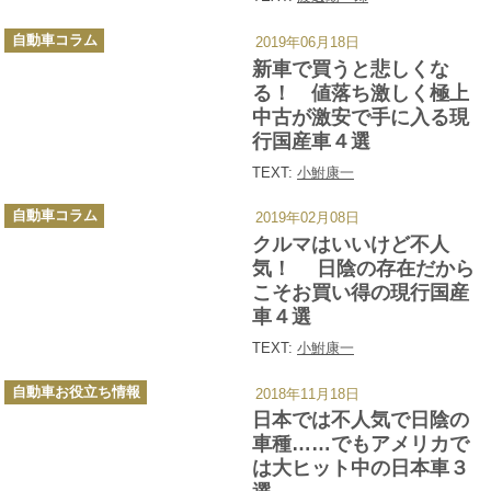
カ
自動車コラム
2019年06月18日
テ
ゴ
新車で買うと悲しくな
リ
ー
る！ 値落ち激しく極上
中古が激安で手に入る現
行国産車４選
TEXT:
小鮒康一
カ
自動車コラム
2019年02月08日
テ
ゴ
クルマはいいけど不人
リ
ー
気！ 日陰の存在だから
こそお買い得の現行国産
車４選
TEXT:
小鮒康一
カ
自動車お役立ち情報
2018年11月18日
テ
ゴ
日本では不人気で日陰の
リ
ー
車種……でもアメリカで
は大ヒット中の日本車３