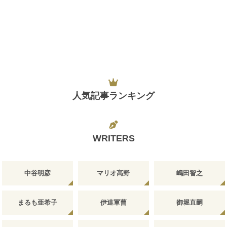
人気記事ランキング
WRITERS
中谷明彦
マリオ高野
嶋田智之
まるも亜希子
伊達軍曹
御堀直嗣