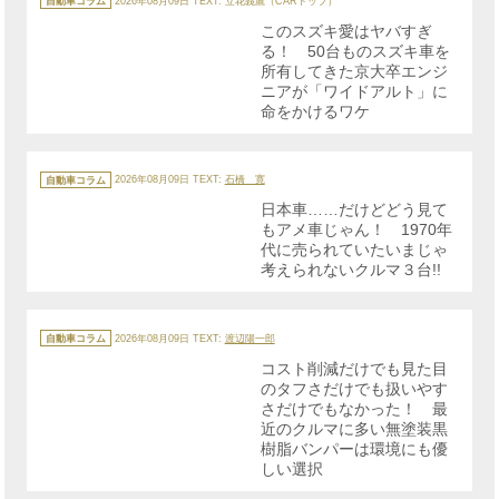
自動車コラム
2026年08月09日
TEXT: 立花義鷹（CARトップ）
ゴ
リ
このスズキ愛はヤバすぎ
ー
る！ 50台ものスズキ車を
所有してきた京大卒エンジ
ニアが「ワイドアルト」に
命をかけるワケ
カ
テ
自動車コラム
2026年08月09日
TEXT:
石橋 寛
ゴ
リ
日本車……だけどどう見て
ー
もアメ車じゃん！ 1970年
代に売られていたいまじゃ
考えられないクルマ３台!!
カ
テ
自動車コラム
2026年08月09日
TEXT:
渡辺陽一郎
ゴ
リ
コスト削減だけでも見た目
ー
のタフさだけでも扱いやす
さだけでもなかった！ 最
近のクルマに多い無塗装黒
樹脂バンパーは環境にも優
しい選択