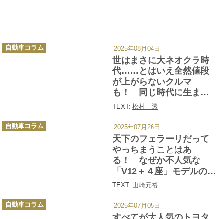
カ
自動車コラム
2025年08月04日
テ
ゴ
世はまさに大ネオクラ時
リ
ー
代……とはいえ全然値段
が上がらないクルマ
も！ 同じ時代に生まれ
たのに「人気車」「不人
TEXT:
松村 透
気車」の分かれ道はどこ
カ
にある？
自動車コラム
2025年07月26日
テ
ゴ
天下のフェラーリだって
リ
ー
やっちまうことはあ
る！ なぜか不人気な
「V12＋４座」モデルの悲
哀
TEXT:
山崎元裕
カ
自動車コラム
2025年07月05日
テ
ゴ
すべてが大人気のトヨタ
リ