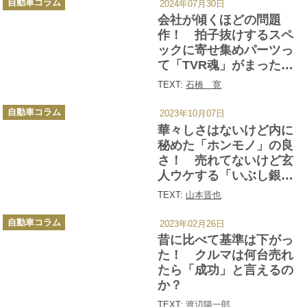
自動車コラム
2024年07月30日
テ
ゴ
会社が傾くほどの問題
リ
ー
作！ 拍子抜けするスペ
ックに寄せ集めパーツっ
て「TVR魂」がまったく
感じられない「タスミ
TEXT:
石橋 寛
ン」という悲惨なクルマ
カ
自動車コラム
2023年10月07日
テ
ゴ
華々しさはないけど内に
リ
ー
秘めた「ホンモノ」の良
さ！ 売れてないけど玄
人ウケする「いぶし銀カ
ー」４台
TEXT:
山本晋也
カ
自動車コラム
2023年02月26日
テ
ゴ
昔に比べて基準は下がっ
リ
ー
た！ クルマは何台売れ
たら「成功」と言えるの
か？
TEXT:
渡辺陽一郎