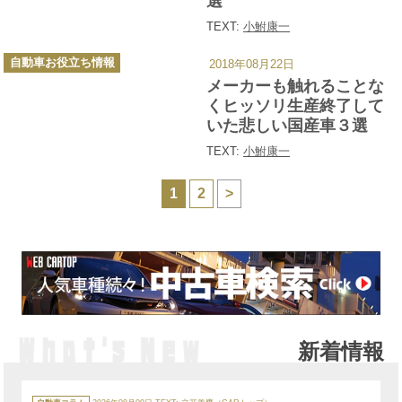
選
TEXT:
小鮒康一
カ
自動車お役立ち情報
2018年08月22日
テ
ゴ
メーカーも触れることな
リ
ー
くヒッソリ生産終了して
いた悲しい国産車３選
TEXT:
小鮒康一
1
2
>
新着情報
カ
テ