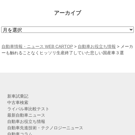
アーカイブ
ア
ー
カ
自動車情報・ニュース WEB CARTOP
>
自動車お役立ち情報
>
メーカ
イ
ーも触れることなくヒッソリ生産終了していた悲しい国産車３選
ブ
新車試乗記
中古車検索
ライバル車比較テスト
最新自動車ニュース
自動車お役立ち情報
自動車先進技術・テクノロジーニュース
自動車コラム