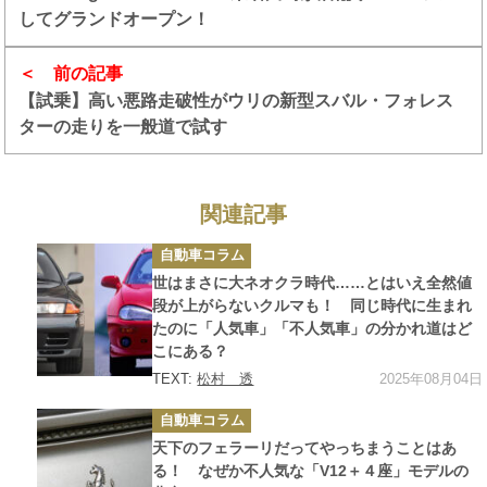
してグランドオープン！
前の記事
【試乗】高い悪路走破性がウリの新型スバル・フォレス
ターの走りを一般道で試す
関連記事
カ
自動車コラム
テ
ゴ
世はまさに大ネオクラ時代……とはいえ全然値
リ
ー
段が上がらないクルマも！ 同じ時代に生まれ
たのに「人気車」「不人気車」の分かれ道はど
こにある？
2025年08月04日
TEXT:
松村 透
カ
自動車コラム
テ
ゴ
天下のフェラーリだってやっちまうことはあ
リ
ー
る！ なぜか不人気な「V12＋４座」モデルの