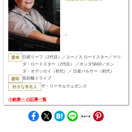
-
日産リーフ（2代目）／ユーノス ロードスター／マツ
愛車
ダ・ロードスター（2代目） ／ホンダS660／ホン
ダ・オデッセイ（初代）／ 日産パルサー（初代）
長距離ドライブ
趣味
ザ・リーサルウェポンズ
好きな有名人
小鮒康一 の記事一覧