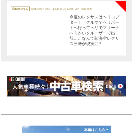
カ
テ
自動車コラム
2026年08月06日
TEXT: WEB CARTOP 藤田実寿
ゴ
リ
今度のレクサスはヘリコプ
ー
ター！ クルマでヘリポー
トへ行ってヘリでマリーナ
へ向かいクルーザーで出
航……なんて陸海空レクサ
ス三昧が現実に!!
本編はこちら