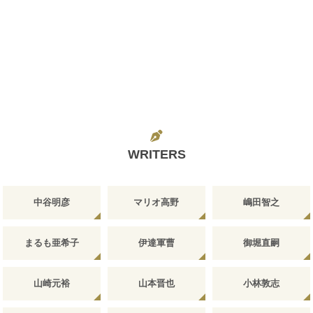
WRITERS
中谷明彦
マリオ高野
嶋田智之
まるも亜希子
伊達軍曹
御堀直嗣
山崎元裕
山本晋也
小林敦志