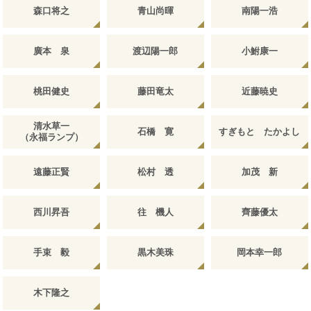
森口将之
青山尚暉
南陽一浩
廣本 泉
渡辺陽一郎
小鮒康一
桃田健史
藤田竜太
近藤暁史
清水草一
石橋 寛
すぎもと たかよし
（永福ランプ）
遠藤正賢
松村 透
加茂 新
西川昇吾
往 機人
齊藤優太
手束 毅
黒木美珠
岡本幸一郎
木下隆之