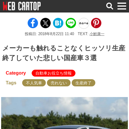
検
索
投稿日: 2018年8月22日 11:40
TEXT:
小鮒康一
メーカーも触れることなくヒッソリ生産
終了していた悲しい国産車３選
Category
自動車お役立ち情報
Tags
不人気車
売れない
生産終了