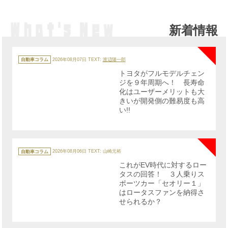
新着情報
NE
カ
テ
自動車コラム
2026年08月07日
TEXT:
渡辺陽一郎
ゴ
リ
トヨタがフルモデルチェン
ー
ジを９年周期へ！ 長寿命
化はユーザーメリットも大
きいが開発側の難易度も高
い!!
NE
カ
テ
自動車コラム
2026年08月06日
TEXT: 山崎元裕
ゴ
リ
これがEV時代に対するロー
ー
タスの回答！ ３人乗りス
ポーツカー「セオリー１」
はロータスファンを納得さ
せられるか？
NE