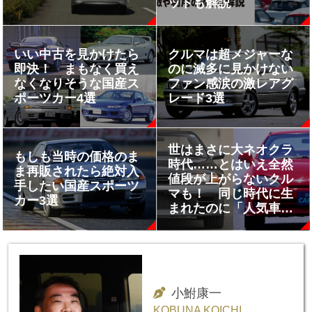
ットも解説
いい中古を見かけたら
クルマは超メジャーな
即決！ まもなく買え
のに滅多に見かけない
なくなりそうな国産ス
ファン感涙の激レアグ
ポーツカー4選
レード3選
世はまさに大ネオクラ
もしも当時の価格のま
時代……とはいえ全然
ま再販されたら絶対入
値段が上がらないクル
手したい国産スポーツ
マも！ 同じ時代に生
カー3選
まれたのに「人気車」
「不人気車」の分かれ
道はどこにある？
小鮒康一
KOBUNA KOICHI