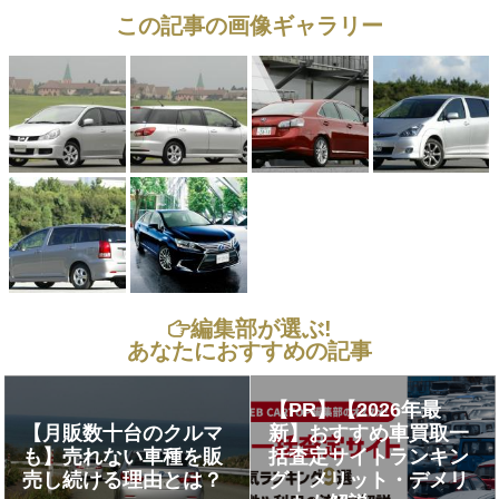
この記事の画像ギャラリー
編集部が選ぶ!
あなたにおすすめの記事
【PR】【2026年最
【月販数十台のクルマ
新】おすすめ車買取一
も】売れない車種を販
括査定サイトランキン
売し続ける理由とは？
グ｜メリット・デメリ