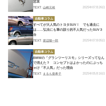
悲哀
2025年07月26日
TEXT:
山崎元裕
カ
自動車コラム
テ
ゴ
すべてが大人気のトヨタSUV！ でも過去に
リ
ー
は……弘法にも筆の誤り的不人気だったSUV３
台
2025年07月05日
TEXT:
渡辺陽一郎
カ
自動車コラム
テ
ゴ
BMWの「グランツーリスモ」シリーズってなん
リ
ー
で消えた？ コンセプトはよかったのにぶっち
ゃけ「不人気」だった理由
2025年05月16日
TEXT:
まるも亜希子