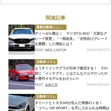
念なクルマ
関連記事
カ
最新自動車ニュース
テ
ゴ
ディーゼル廃止！ マツダCX-30が「大胆なグ
リ
ー
レード変更」「一部改良」「女性向けグレード
を展開」した理由とは？
2026年08月07日
TEXT: WEB CARTOP
カ
自動車コラム
テ
ゴ
もうすぐインテグラが日本で復活する！ その
リ
ー
前に「インテグラ」とはどんなクルマだったの
か歴代４モデルをおさらい!!
2026年08月06日
TEXT:
遠藤正賢
カ
自動車コラム
テ
ゴ
ダイハツとトヨタGRが生んだ奇跡の１台！
リ
ー
「コペン GR SPORT」を手に入れられる時間は