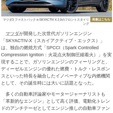
画像はこちら
マツダ3 ファストバック e-SKYACTIV X 2.0のフロントスタイリ
ング
マツダ
が開発した次世代ガソリンエンジン
「SKYACTIV-X（スカイアクティブ・エックス）」
は、独自の燃焼方式「SPCCI（Spark Controlled
Compression Ignition：火花点火制御圧縮着火）」を実
現することで、ガソリンエンジンのフィーリングと、
ディーゼルエンジンの優れた燃費・トルク・レスポン
スといった特長を融合したイノベーティブな内燃機関
として、その誕生時には大いに話題となった。
多くの自動車評論家やモータージャーナリストも
「革新的なエンジン」として高く評価、電動化トレン
ドのアンチテーゼとしてエンジン推しの自動車ファン