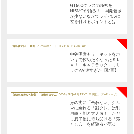
リ
GT500クラスの秘密を
ー
NISMOが語る！ 開発領域
が少ないなかでライバルに
差を付けるポイントとは
NE
カ
テ
新車試乗記
動画
2026年08月07日
TEXT: WEB CARTOP
ゴ
リ
中谷明彦もサーキットをホ
ー
ンキで攻めたくなったＳＵ
Ｖ！ キャデラック・リリ
ックVが速すぎた【動画】
NE
カ
テ
自動車お役立ち情報
自動車コラム
2026年08月07日
TEXT: 戸塚正人（CARトップ）
ゴ
リ
身の丈に「合わない」クル
ー
マに乗れる「残クレ」は利
用率７割と大人気！ ただ
し満了後に待ち受ける「落
とし穴」を経験者が語る