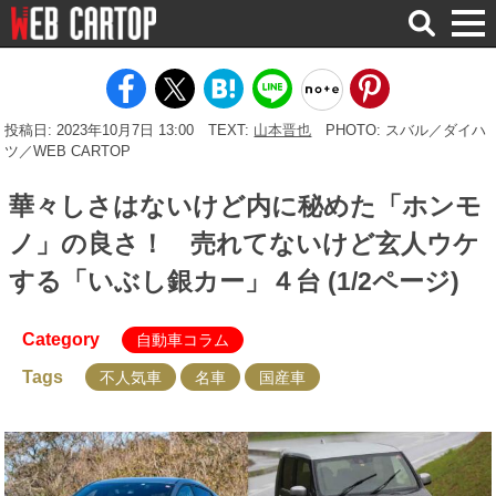
検
索
投稿日: 2023年10月7日 13:00
TEXT:
山本晋也
PHOTO: スバル／ダイハ
ツ／WEB CARTOP
華々しさはないけど内に秘めた「ホンモ
ノ」の良さ！ 売れてないけど玄人ウケ
する「いぶし銀カー」４台 (1/2ページ)
Category
自動車コラム
Tags
不人気車
名車
国産車