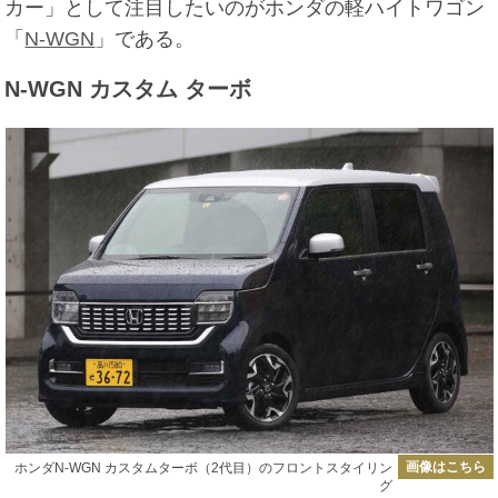
カー」として注目したいのがホンダの軽ハイトワゴン
「
N-WGN
」である。
N-WGN カスタム ターボ
画像はこちら
ホンダN-WGN カスタムターボ（2代目）のフロントスタイリン
グ