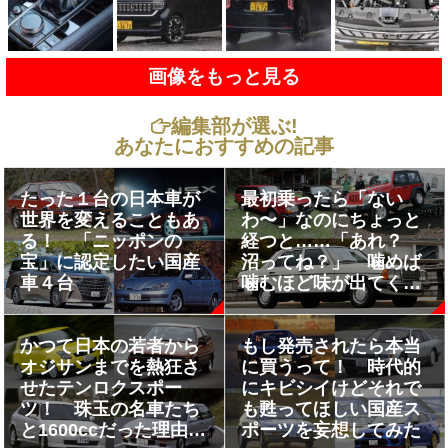
画像をもっと見る
編集部が選ぶ!
あなたにおすすめの記事
たった１台の日本車が
最初乗ったら「ない
世界を変えることもあ
わ〜」なのにちょっと
る！ 「ニッポンの
経つと……「あれ？
宝」に認定したい国産
沼ってね？」 噛めば
車４台
噛むほど味が出てくる
「スルメ」グルマ３台
かつて日本の若者から
もし発売されたら本当
オジサンまでを熱狂さ
に買うって！ 時代的
せたテンロクスポー
にキビシイけどそれで
ツ！ 珠玉の名車たち
も甦ってほしい国産ス
と1600ccだった理由と
ポーツを妄想してみた