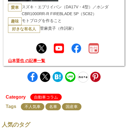
スズキ・エブリイバン（DA17V・4型）／ホンダ
愛車
CBR1000RR-R FIREBLADE SP（SC82）
モトブログを作ること
趣味
菅麻貴子（作詞家）
好きな有名人
山本晋也 の記事一覧
Category
自動車コラム
Tags
不人気車
名車
国産車
人気のタグ