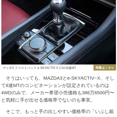
画像はこちら
マツダ3 ファストバック e-SKYACTIV X 2.0の6速MT
そうはいっても、MAZDA3とe-SKYACTIV−X、そし
て6速MTのコンビネーションが設定されているのは
4WDのみで、メーカー希望小売価格も386万6500円〜
と気軽に手が出せる価格帯でないのも事実。
そこで、もっと手の出しやすい価格帯の「いぶし銀