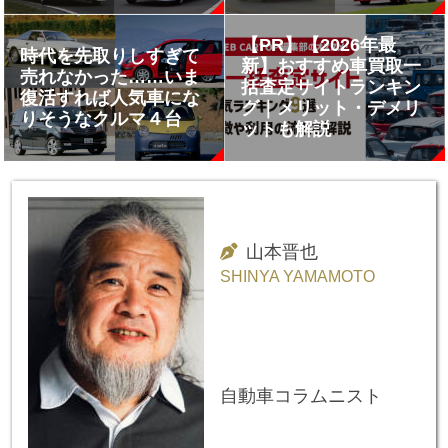
は
【PR】【2026年最
時代を先取りしすぎて
新】おすすめ車買取一
売れなかった……いま
括査定サイトランキン
復活すれば人気車にな
グ｜メリット・デメリ
りそうなクルマ４台
ットも解説
山本晋也
SHINYA YAMAMOTO
自動車コラムニスト