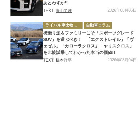
あとわずか!!
2026年08月05日
TEXT:
青山尚暉
カ
ライバル車比較テスト
自動車コラム
テ
ゴ
街乗り派＆ファミリーこそ「スポーツグレード
リ
ー
SUV」を選ぶべき！ 「エクストレイル」「ヴ
ェゼル」「カローラクロス」「ヤリスクロス」
を比較試乗してわかった本当の価値!!
2026年08月04日
TEXT: 橋本洋平