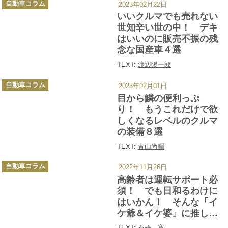
自動車コラム
2023年02月22日
テ
ゴ
いいクルマでも売れない
リ
ー
世知辛い世の中！ デキ
はいいのに販売不振の残
念な国産車４選
TEXT:
渡辺陽一郎
カ
自動車コラム
2023年02月01日
テ
ゴ
目から鱗の便利っぷ
リ
ー
り！ もうこれだけで欲
しくなるレベルのクルマ
の装備８選
TEXT:
青山尚暉
カ
自動車コラム
2022年11月26日
テ
ゴ
高齢者は運転サポート必
リ
ー
須！ でも日和るわけに
はいかん！ そんな「イ
ケ爺＆イケ婆」に推した
い安心・安全のイケカー
TEXT:
石橋 寛