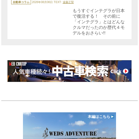
テ
自動車コラム
2026年08月06日
TEXT:
遠藤正賢
ゴ
リ
もうすぐインテグラが日本
ー
で復活する！ その前に
「インテグラ」とはどんな
クルマだったのか歴代４モ
デルをおさらい!!
本編はこちら