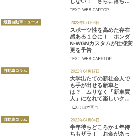
しない！ さらに落ち着
いた雰囲気が魅力の特別
TEXT: WEB CARTOP
仕様車「スタイルプラス
カ
ビター」も設定
最新自動車ニュース
2022年07月08日
テ
ゴ
スポーツ性を高めた存在
リ
ー
感ある１台に！ ホンダ
N-WGNカスタムが仕様変
更を予告
TEXT: WEB CAERTOP
カ
自動車コラム
2022年04月17日
テ
ゴ
大学出たての新社会人で
リ
ー
も手が出せる新車と
は？ ムリなく「新車買
人」になれて楽しいクル
マを考えたら４台あった
TEXT:
山本晋也
カ
自動車コラム
2022年04月04日
テ
ゴ
半年待ちどころか１年待
リ
ー
ちもザラ！ お金があっ