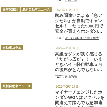
４台
カ
新車試乗記
最新自動車ニュース
2022年11月17日
テ
ゴ
踏み間違いによる「急ア
リ
ー
クセル」が自動でキャン
セル！ たった5000円で
安全が買えるホンダの新
技術の効果が凄い
TEXT:
WEB CARTOP 井上悠大
カ
自動車コラム
2022年11月07日
テ
ゴ
高級セダンが狭く感じる
リ
ー
「だだっ広だ」！ いま
どきハイト軽自動車５台
の後席がとんでもない快
適っぷりだった
TEXT:
青山尚暉
カ
最新自動車ニュース
2022年09月27日
テ
ゴ
マイナーチェンジしたホ
リ
ー
ンダN-WGNはアクセルを
間違えて踏んでも急加速