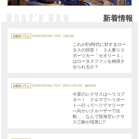
新着情報
カ
テ
自動車コラム
2026年08月06日
TEXT: 山崎元裕
ゴ
リ
これがEV時代に対するロー
ー
タスの回答！ ３人乗りス
ポーツカー「セオリー１」
はロータスファンを納得さ
せられるか？
カ
テ
自動車コラム
2026年08月06日
TEXT: WEB CARTOP 藤田実寿
ゴ
リ
今度のレクサスはヘリコプ
ー
ター！ クルマでヘリポー
トへ行ってヘリでマリーナ
へ向かいクルーザーで出
航……なんて陸海空レクサ
ス三昧が現実に!!
カ