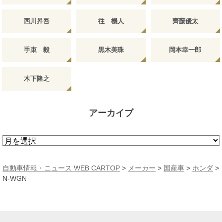
西川昇吾
往 機人
齊藤優太
手束 毅
黒木美珠
岡本幸一郎
木下隆之
アーカイブ
ア
ー
カ
自動車情報・ニュース WEB CARTOP
>
メーカー
>
国産車
>
ホンダ
>
イ
N-WGN
ブ