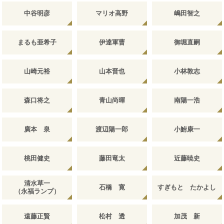
中谷明彦
マリオ高野
嶋田智之
まるも亜希子
伊達軍曹
御堀直嗣
山崎元裕
山本晋也
小林敦志
森口将之
青山尚暉
南陽一浩
廣本 泉
渡辺陽一郎
小鮒康一
桃田健史
藤田竜太
近藤暁史
清水草一
石橋 寛
すぎもと たかよし
（永福ランプ）
遠藤正賢
松村 透
加茂 新