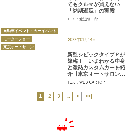
てもクルマが買えない
「納期遅延」の実態
TEXT:
渡辺陽一郎
カ
自動車イベント・カーイベント
テ
ゴ
モーターショー
リ
2022年01月14日
ー
東京オートサロン
新型シビックタイプＲが
降臨！ いまわかる中身
と激熱カスタムカーを紹
介【東京オートサロン
2022】
TEXT: WEB CARTOP
1
2
3
...
>
>>|