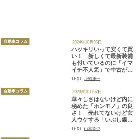
カ
自動車コラム
2024年10月06日
テ
ゴ
ハッキリいって安くて買
リ
ー
い！ 新しくて最新装備
も付いているのに「イマ
イチ不人気」で中古が安
いコスパ最高のクルマ４
TEXT:
小鮒康一
選
カ
自動車コラム
2023年10月07日
テ
ゴ
華々しさはないけど内に
リ
ー
秘めた「ホンモノ」の良
さ！ 売れてないけど玄
人ウケする「いぶし銀カ
ー」４台
TEXT:
山本晋也
カ