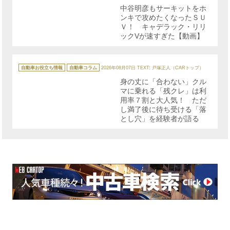
リ
中谷明彦もサーキットをホ
ー
ンキで攻めたくなったＳＵ
Ｖ！ キャデラック・リリ
ックVが速すぎた【動画】
カ
テ
自動車お役立ち情報
自動車コラム
2026年08月07日
TEXT: 戸塚正人（CARトップ）
ゴ
リ
身の丈に「合わない」クル
ー
マに乗れる「残クレ」は利
用率７割と大人気！ ただ
し満了後に待ち受ける「落
とし穴」を経験者が語る