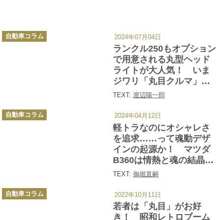
カ
自動車コラム
2024年07月04日
テ
ゴ
ランクル250もオプション
リ
ー
で用意される丸型ヘッド
ライトが大人気！ いま
ジワリ「丸目クルマ」が
きてる!!
TEXT:
渡辺陽一郎
カ
自動車コラム
2024年04月12日
テ
ゴ
軽トラなのにオシャレさ
リ
ー
を追求……って魂動デザ
インの起源か！ マツダ
B360は情熱と魂の結晶だ
った
TEXT:
御堀直嗣
カ
自動車コラム
2022年10月11日
テ
ゴ
若者は「丸目」がお好
リ
ー
き！ 昭和レトロブーム