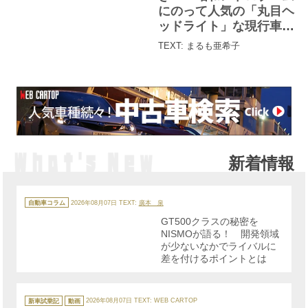
にのって人気の「丸目ヘ
ッドライト」な現行車５
選
TEXT: まるも亜希子
新着情報
カ
テ
自動車コラム
2026年08月07日
TEXT:
廣本 泉
ゴ
リ
GT500クラスの秘密を
ー
NISMOが語る！ 開発領域
が少ないなかでライバルに
差を付けるポイントとは
カ
テ
新車試乗記
動画
2026年08月07日
TEXT: WEB CARTOP
ゴ