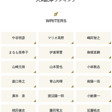
WRITERS
中谷明彦
マリオ高野
嶋田智之
まるも亜希子
伊達軍曹
御堀直嗣
山崎元裕
山本晋也
小林敦志
森口将之
青山尚暉
南陽一浩
廣本 泉
渡辺陽一郎
小鮒康一
桃田健史
藤田竜太
近藤暁史