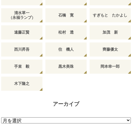
清水草一
石橋 寛
すぎもと たかよし
（永福ランプ）
遠藤正賢
松村 透
加茂 新
西川昇吾
往 機人
齊藤優太
手束 毅
黒木美珠
岡本幸一郎
木下隆之
アーカイブ
ア
ー