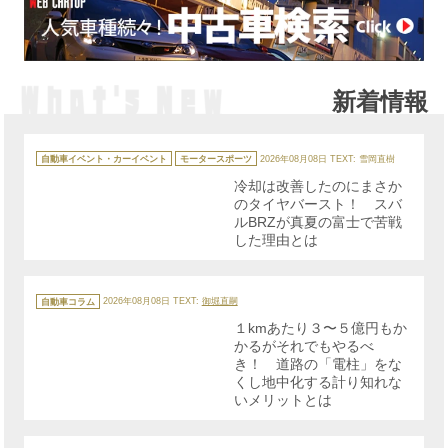
新着情報
カ
テ
自動車イベント・カーイベント
モータースポーツ
2026年08月08日
TEXT: 雪岡直樹
ゴ
リ
冷却は改善したのにまさか
ー
のタイヤバースト！ スバ
ルBRZが真夏の富士で苦戦
した理由とは
カ
テ
自動車コラム
2026年08月08日
TEXT:
御堀直嗣
ゴ
リ
１kmあたり３〜５億円もか
ー
かるがそれでもやるべ
き！ 道路の「電柱」をな
くし地中化する計り知れな
いメリットとは