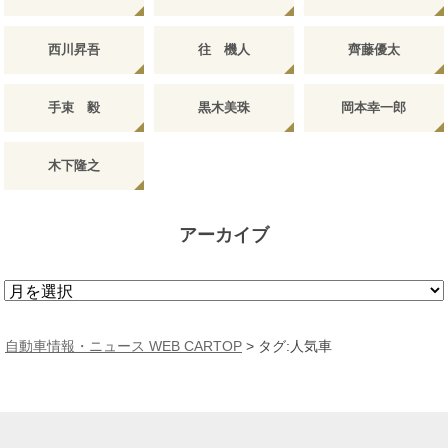
西川昇吾
往 機人
齊藤優太
手束 毅
黒木美珠
岡本幸一郎
木下隆之
アーカイブ
ア
ー
カ
自動車情報・ニュース WEB CARTOP
>
タグ:人気車
イ
ブ