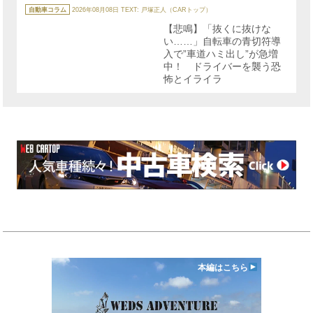
カ
テ
自動車コラム
2026年08月08日
TEXT: 戸塚正人（CARトップ）
ゴ
リ
【悲鳴】「抜くに抜けな
ー
い……」自転車の青切符導
入で”車道ハミ出し”が急増
中！ ドライバーを襲う恐
怖とイライラ
本編はこちら