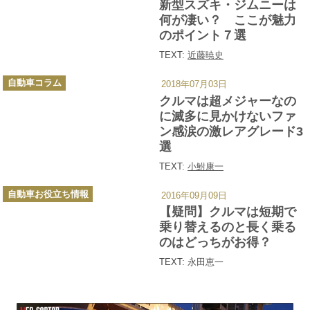
新型スズキ・ジムニーは
リ
ー
何が凄い？ ここが魅力
のポイント７選
TEXT:
近藤暁史
カ
自動車コラム
2018年07月03日
テ
ゴ
クルマは超メジャーなの
リ
ー
に滅多に見かけないファ
ン感涙の激レアグレード3
選
TEXT:
小鮒康一
カ
自動車お役立ち情報
2016年09月09日
テ
ゴ
【疑問】クルマは短期で
リ
ー
乗り替えるのと長く乗る
のはどっちがお得？
TEXT: 永田恵一