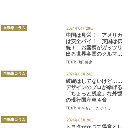
カ
自動車コラム
2024年04月29日
テ
ゴ
中国は見栄！ アメリカ
リ
ー
は安全パイ！ 英国は伝
統！ お国柄がガッツリ
出る世界各国のクルマ選
び
TEXT:
桃田健史
カ
自動車コラム
2024年03月24日
テ
ゴ
破綻はしてないけど……
リ
ー
デザインのプロが挙げる
「ちょっと残念」な外観
の現行国産車４台
TEXT:
すぎもと たかよし
カ
自動車コラム
2024年03月20日
テ
ゴ
トヨタがかつて得意とし
リ