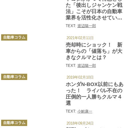
ー
た「後出しジャンケン戦
法」こそが日本の自動車
業界を活性化させてい
た！ 今こそ「怖いトヨ
TEXT:
渡辺陽一郎
タ」の復活を!!
カ
自動車コラム
2021年02月11日
テ
ゴ
売却時にショック！ 新
リ
ー
車からの「値落ち」が大
きなクルマとは？
TEXT:
渡辺陽一郎
カ
自動車コラム
2019年02月10日
テ
ゴ
ホンダN-BOX以前にもあ
リ
ー
った！ ライバル不在の
圧倒的一人勝ちクルマ４
選
TEXT:
小鮒康一
カ
自動車コラム
2018年09月24日
テ
ゴ