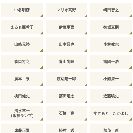
中谷明彦
マリオ高野
嶋田智之
まるも亜希子
伊達軍曹
御堀直嗣
山崎元裕
山本晋也
小林敦志
森口将之
青山尚暉
南陽一浩
廣本 泉
渡辺陽一郎
小鮒康一
桃田健史
藤田竜太
近藤暁史
清水草一
石橋 寛
すぎもと たかよし
（永福ランプ）
遠藤正賢
松村 透
加茂 新