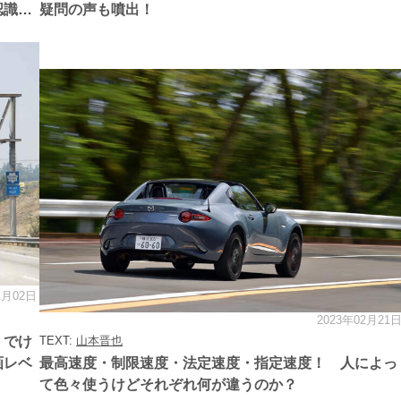
認識す
疑問の声も噴出！
1月02日
2023年02月21
カ
テ
」でけ
TEXT:
山本晋也
ゴ
リ
画レベ
最高速度・制限速度・法定速度・指定速度！ 人によっ
ー
て色々使うけどそれぞれ何が違うのか？