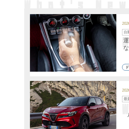
20
カ
自
テ
ゴ
運
リ
ー
な
ド
20
カ
最
テ
ゴ
リ
ー