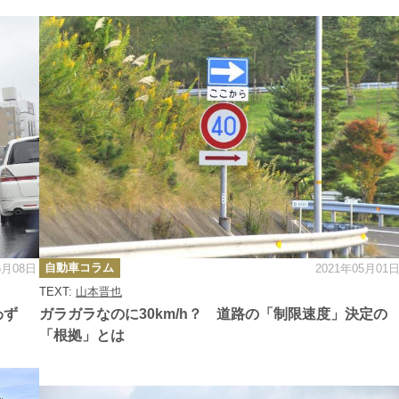
カ
自動車コラム
6月08日
2021年05月01
テ
ゴ
TEXT:
山本晋也
リ
ー
わず
ガラガラなのに30km/h？ 道路の「制限速度」決定の
「根拠」とは