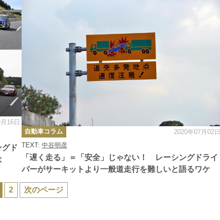
9月16日
カ
自動車コラム
2020年07月02
テ
ゴ
TEXT:
中谷明彦
リ
ングド
ー
「遅く走る」＝「安全」じゃない！ レーシングドライ
は
バーがサーキットより一般道走行を難しいと語るワケ
2
次のページ