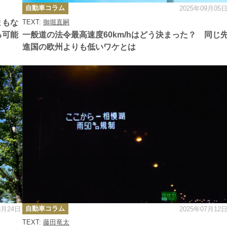
カ
自動車コラム
2025年09月05
テ
ゴ
まもな
TEXT:
御堀直嗣
リ
ー
る可能
一般道の法令最高速度60km/hはどう決まった？ 同じ
進国の欧州よりも低いワケとは
カ
自動車コラム
8月24日
2025年07月12
テ
ゴ
TEXT:
藤田竜太
リ