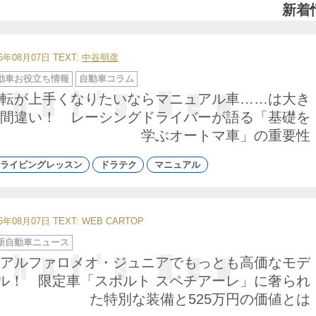
新着
26年08月07日
TEXT:
中谷明彦
動車お役立ち情報
自動車コラム
転が上手くなりたいならマニュアル車……は大き
間違い！ レーシングドライバーが語る「基礎を
学ぶオートマ車」の重要性
ライビングレッスン
ドラテク
マニュアル
26年08月07日
TEXT: WEB CARTOP
新自動車ニュース
アルファロメオ・ジュニアでもっとも高価なモデ
ル！ 限定車「スポルト スペチアーレ」に奢られ
た特別な装備と525万円の価値とは