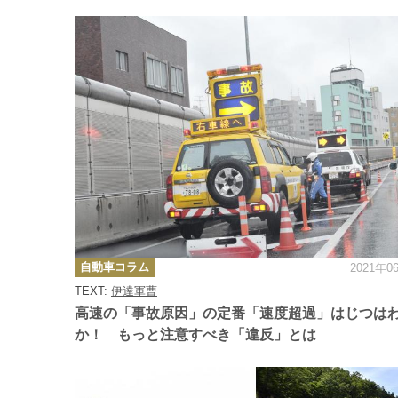
カ
自動車コラム
2021年0
テ
ゴ
TEXT:
伊達軍曹
リ
ー
高速の「事故原因」の定番「速度超過」はじつは
か！ もっと注意すべき「違反」とは