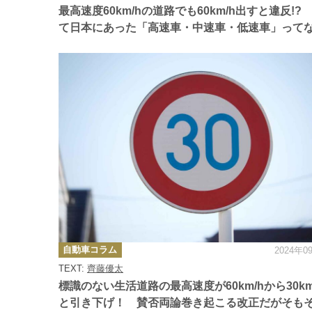
ー
最高速度60km/hの道路でも60km/h出すと違反!?
て日本にあった「高速車・中速車・低速車」って
カ
自動車コラム
2024年0
テ
ゴ
TEXT:
齊藤優太
リ
ー
標識のない生活道路の最高速度が60km/hから30km
と引き下げ！ 賛否両論巻き起こる改正だがそも