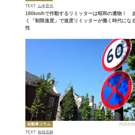
ゴ
TEXT:
山本晋也
リ
ー
180km/hで作動するリミッターは昭和の遺物！ 
く「制限速度」で速度リミッターが働く時代にな
性
カ
自動車コラム
2025年0
テ
ゴ
TEXT:
御堀直嗣
リ