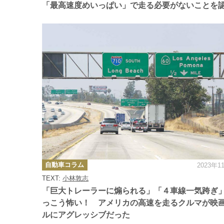
「最高速度めいっぱい」で走る必要がないことを
べき
カ
自動車コラム
2023年1
テ
ゴ
TEXT:
小林敦志
リ
ー
「巨大トレーラーに煽られる」「４車線一気跨ぎ
っこう怖い！ アメリカの高速を走るクルマが映
ルにアグレッシブだった