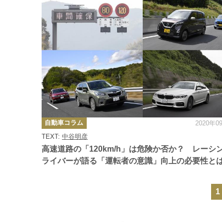
カ
自動車コラム
2020年0
テ
ゴ
TEXT:
中谷明彦
リ
ー
高速道路の「120km/h」は危険か否か？ レーシ
ライバーが語る「運転者の意識」向上の必要性と
1