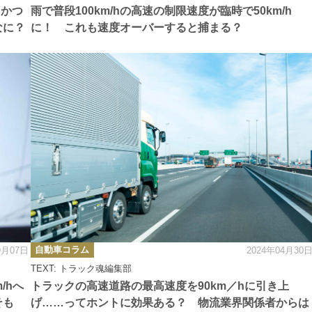
ー
 かつ
雨で普段100km/hの高速の制限速度が臨時で50km/h
なに？
に！ これも速度オーバーすると捕まる？
カ
自動車コラム
9月07日
2024年04月30
テ
ゴ
TEXT: トラック魂編集部
リ
ー
/hへ
トラックの高速道路の最高速度を90km／hに引き上
そも
げ……ってホントに効果ある？ 物流業界関係者からは