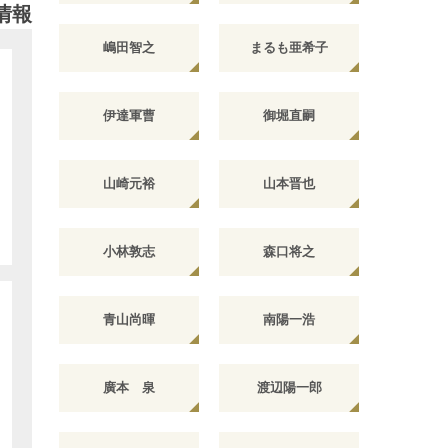
情報
嶋田智之
まるも亜希子
伊達軍曹
御堀直嗣
山崎元裕
山本晋也
小林敦志
森口将之
青山尚暉
南陽一浩
廣本 泉
渡辺陽一郎