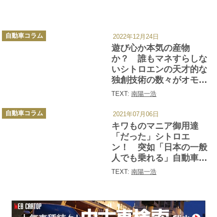
カ
自動車コラム
2022年12月24日
テ
ゴ
遊び心か本気の産物
リ
ー
か？ 誰もマネすらしな
いシトロエンの天才的な
独創技術の数々がオモシ
ロすぎる
TEXT:
南陽一浩
カ
自動車コラム
2021年07月06日
テ
ゴ
キワものマニア御用達
リ
ー
「だった」シトロエ
ン！ 突如「日本の一般
人でも乗れる」自動車メ
ーカーになったワケ
TEXT:
南陽一浩