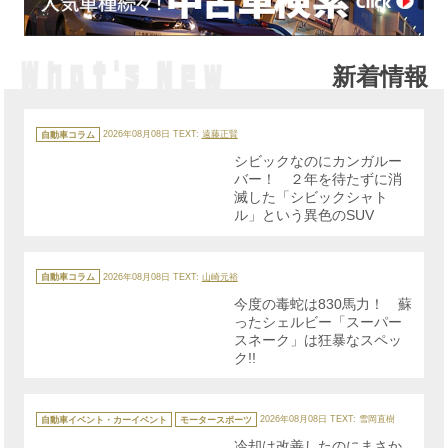
新着情報
カ
テ
自動車コラム
2026年08月08日
TEXT:
遠藤正賢
ゴ
リ
シビックなのにカンガルー
ー
バー！ ２年を待たずに消
滅した「シビックシャト
ル」という異色のSUV
カ
テ
自動車コラム
2026年08月08日
TEXT:
山崎元裕
ゴ
リ
今度の毒蛇は830馬力！ 蘇
ー
ったシェルビー「スーパー
スネーク」は狂暴なスペッ
ク!!
カ
テ
自動車イベント・カーイベント
モータースポーツ
2026年08月08日
TEXT: 雪岡直樹
ゴ
リ
冷却は改善したのにまさか
ー