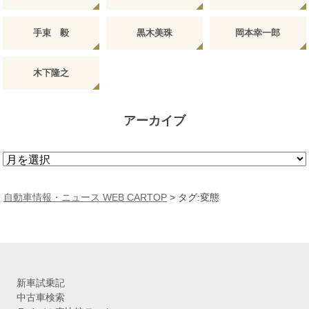
手束 毅
黒木美珠
岡本幸一郎
木下隆之
アーカイブ
ア
ー
カ
自動車情報・ニュース WEB CARTOP
>
タグ:変態
イ
ブ
新車試乗記
中古車検索