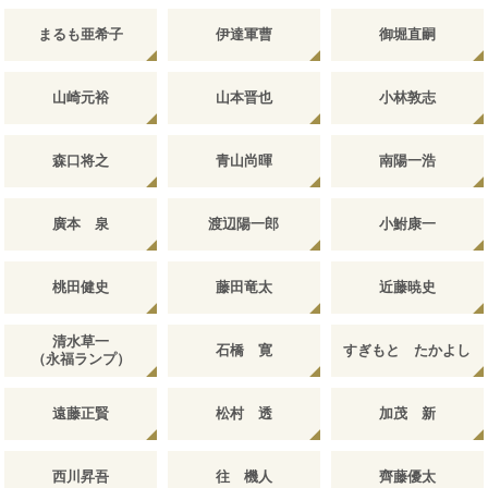
まるも亜希子
伊達軍曹
御堀直嗣
山崎元裕
山本晋也
小林敦志
森口将之
青山尚暉
南陽一浩
廣本 泉
渡辺陽一郎
小鮒康一
桃田健史
藤田竜太
近藤暁史
清水草一
石橋 寛
すぎもと たかよし
（永福ランプ）
遠藤正賢
松村 透
加茂 新
西川昇吾
往 機人
齊藤優太