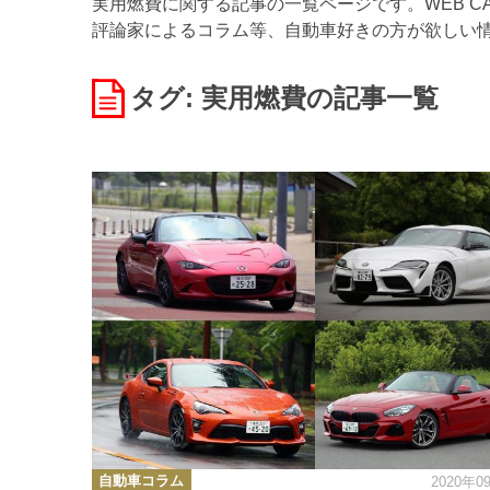
実用燃費に関する記事の一覧ページです。WEB C
評論家によるコラム等、自動車好きの方が欲しい
タグ: 実用燃費
の記事一覧
カ
自動車コラム
2020年0
テ