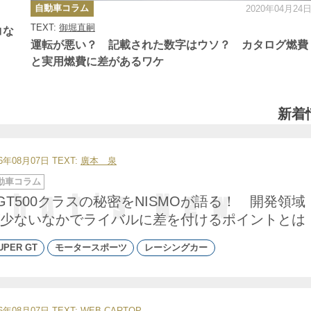
カ
自動車コラム
2020年04月24
テ
ゴ
TEXT:
御堀直嗣
リ
コな
ー
運転が悪い？ 記載された数字はウソ？ カタログ燃費
と実用燃費に差があるワケ
新着
26年08月07日
TEXT:
廣本 泉
動車コラム
GT500クラスの秘密をNISMOが語る！ 開発領域
少ないなかでライバルに差を付けるポイントとは
UPER GT
モータースポーツ
レーシングカー
26年08月07日
TEXT: WEB CARTOP