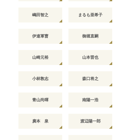
嶋田智之
まるも亜希子
伊達軍曹
御堀直嗣
山崎元裕
山本晋也
小林敦志
森口将之
青山尚暉
南陽一浩
廣本 泉
渡辺陽一郎