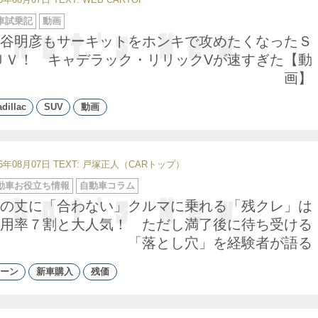
車試乗記
動画
谷明彦もサーキットをホンキで攻めたくなったＳ
ＵＶ！ キャデラック・リリックVが速すぎた【動
画】
dillac
SUV
動画
26年08月07日
TEXT: 戸塚正人（CARトップ）
動車お役立ち情報
自動車コラム
の丈に「合わない」クルマに乗れる「残クレ」は
用率７割と大人気！ ただし満了後に待ち受ける
「落とし穴」を経験者が語る
ーン
新車購入
残価