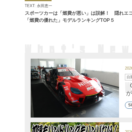
ゴ
TEXT: 永田恵一
リ
ー
スポーツカーは「燃費が悪い」は誤解！ 隠れエ
「燃費の優れた」モデルランキングTOP５
20
カ
自
テ
ゴ
リ
ー
が
S
20