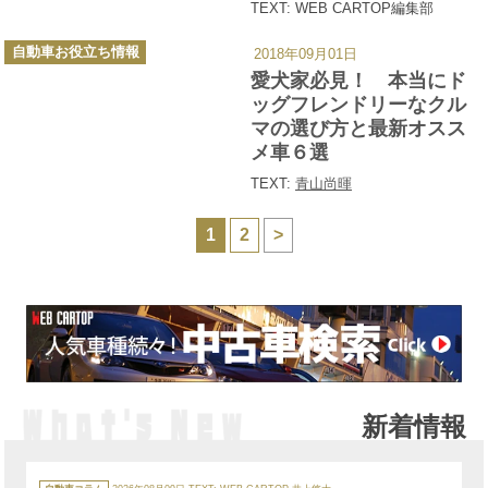
TEXT: WEB CARTOP編集部
カ
自動車お役立ち情報
2018年09月01日
テ
ゴ
愛犬家必見！ 本当にド
リ
ー
ッグフレンドリーなクル
マの選び方と最新オスス
メ車６選
TEXT:
青山尚暉
1
2
>
新着情報
カ
テ