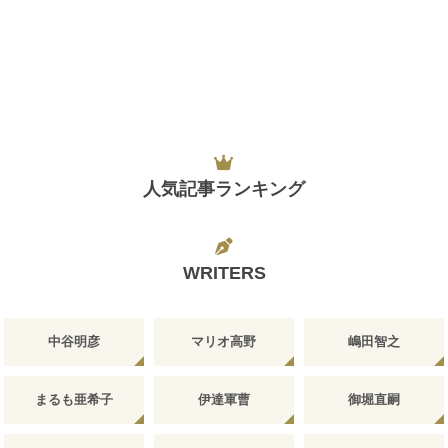
人気記事ランキング
WRITERS
中谷明彦
マリオ高野
嶋田智之
まるも亜希子
伊達軍曹
御堀直嗣