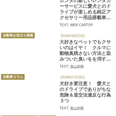
ホンダの新しいレンタカ
リ
ー
ーサービスに愛犬とのド
ライブが楽しめる純正ア
クセサリー用品搭載車が
登場
TEXT: WEB CARTOP
カ
自動車お役立ち情報
2019年09月23日
テ
ゴ
大好きなペットでもクサ
リ
ー
いのはイヤ！ クルマに
動物臭残さない方法と染
みついた臭いをを消す方
法
TEXT:
青山尚暉
カ
自動車コラム
2019年07月26日
テ
ゴ
犬好き要注意！ 愛犬と
リ
ー
のドライブでありがちな
危険＆道交法違反な行為
３つ
TEXT:
青山尚暉