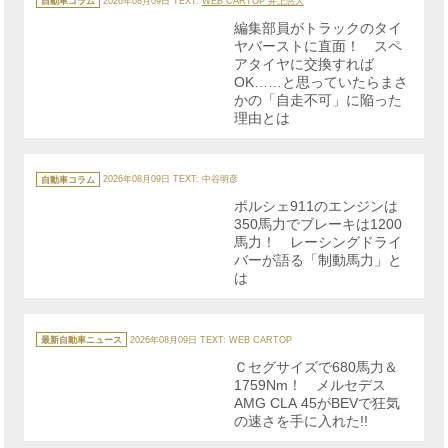
自動車コラム
2026年08月09日
TEXT:
WEB CARTOP 井上悠大
ゴ
リ
編集部員がトラックのタイ
ー
ヤバーストに直面！ スペ
アタイヤに交換すれば
OK……と思っていたらまさ
かの「自走不可」に陥った
理由とは
カ
テ
自動車コラム
2026年08月09日
TEXT: 中谷明彦
ゴ
リ
ポルシェ911のエンジンは
ー
350馬力でブレーキは1200
馬力！ レーシングドライ
バーが語る「制動馬力」と
は
カ
テ
最新自動車ニュース
2026年08月09日
TEXT: WEB CARTOP
ゴ
リ
Ｃセグサイズで680馬力＆
ー
1759Nm！ メルセデス
AMG CLA 45がBEVで狂気
の速さを手に入れた!!