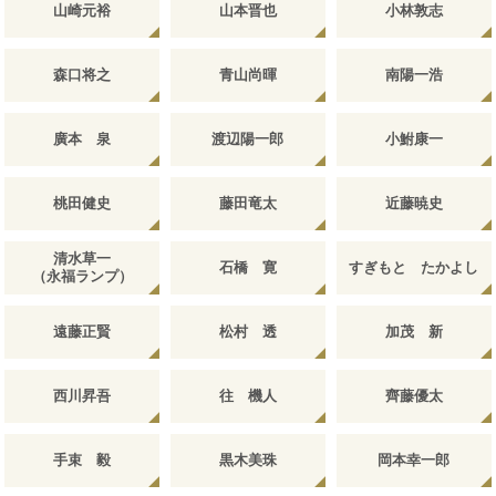
山崎元裕
山本晋也
小林敦志
森口将之
青山尚暉
南陽一浩
廣本 泉
渡辺陽一郎
小鮒康一
桃田健史
藤田竜太
近藤暁史
清水草一
石橋 寛
すぎもと たかよし
（永福ランプ）
遠藤正賢
松村 透
加茂 新
西川昇吾
往 機人
齊藤優太
手束 毅
黒木美珠
岡本幸一郎