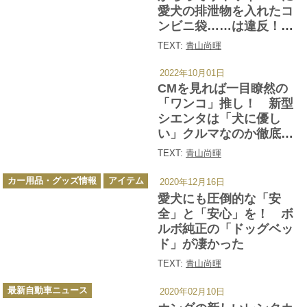
愛犬の排泄物を入れたコ
ンビニ袋……は違反！
どう処理すべきかプロの
TEXT:
青山尚暉
愛犬家に聞いてみた
2022年10月01日
カ
テ
CMを見れば一目瞭然の
ゴ
リ
「ワンコ」推し！ 新型
ー
シエンタは「犬に優し
い」クルマなのか徹底調
査した
TEXT:
青山尚暉
カ
カー用品・グッズ情報
アイテム
2020年12月16日
テ
ゴ
愛犬にも圧倒的な「安
リ
ー
全」と「安心」を！ ボ
ルボ純正の「ドッグベッ
ド」が凄かった
TEXT:
青山尚暉
カ
最新自動車ニュース
2020年02月10日
テ
ゴ