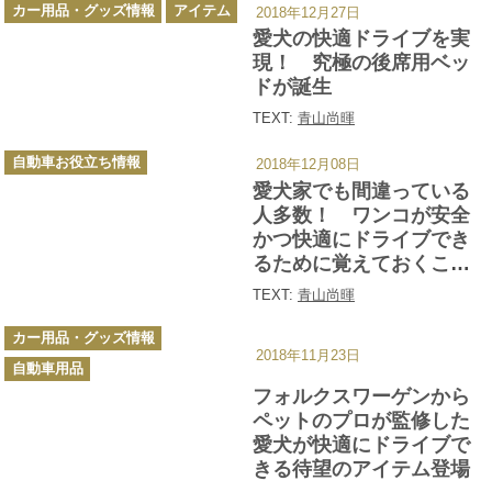
カ
カー用品・グッズ情報
アイテム
2018年12月27日
テ
ゴ
愛犬の快適ドライブを実
リ
ー
現！ 究極の後席用ベッ
ドが誕生
TEXT:
青山尚暉
カ
自動車お役立ち情報
2018年12月08日
テ
ゴ
愛犬家でも間違っている
リ
ー
人多数！ ワンコが安全
かつ快適にドライブでき
るために覚えておくこと
８つ
TEXT:
青山尚暉
カ
カー用品・グッズ情報
テ
2018年11月23日
ゴ
自動車用品
リ
ー
フォルクスワーゲンから
ペットのプロが監修した
愛犬が快適にドライブで
きる待望のアイテム登場