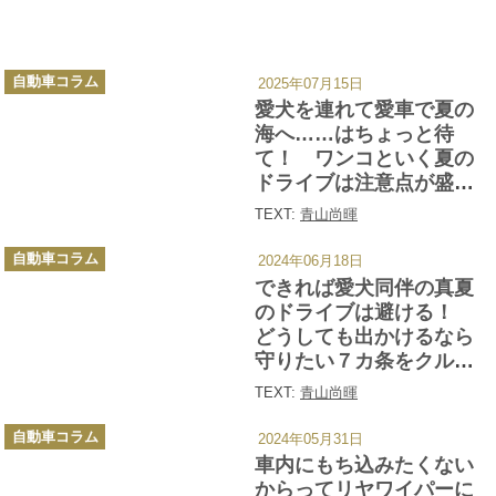
カ
自動車コラム
2025年07月15日
テ
ゴ
愛犬を連れて愛車で夏の
リ
ー
海へ……はちょっと待
て！ ワンコといく夏の
ドライブは注意点が盛り
だくさんだった
TEXT:
青山尚暉
カ
自動車コラム
2024年06月18日
テ
ゴ
できれば愛犬同伴の真夏
リ
ー
のドライブは避ける！
どうしても出かけるなら
守りたい７カ条をクルマ
とワンコのプロが解説!!
TEXT:
青山尚暉
カ
自動車コラム
2024年05月31日
テ
ゴ
車内にもち込みたくない
リ
ー
からってリヤワイパーに