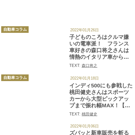
カ
自動車コラム
2022年01月26日
テ
ゴ
子どものころはクルマ嫌
リ
ー
いの電車派！ フランス
車好きの森口将之さんは
情熱のイタリア車からス
タートした【みんなの愛
TEXT:
森口将之
車遍歴 Vol.６】
カ
自動車コラム
2022年01月18日
テ
ゴ
インディ500にも参戦した
リ
ー
桃田健史さんはスポーツ
カーから大型ピックアッ
プまで振れ幅MAX！【み
んなの愛車遍歴 Vol.４】
TEXT:
桃田健史
2022年01月06日
カ
テ
ズバッと新車販売を斬る
ゴ