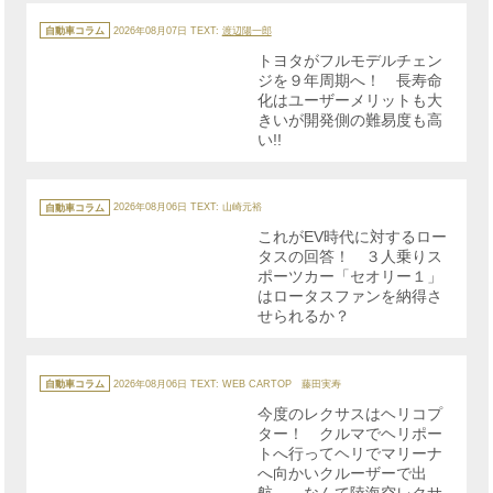
カ
テ
自動車コラム
2026年08月07日
TEXT:
渡辺陽一郎
ゴ
リ
トヨタがフルモデルチェン
ー
ジを９年周期へ！ 長寿命
化はユーザーメリットも大
きいが開発側の難易度も高
い!!
カ
テ
自動車コラム
2026年08月06日
TEXT: 山崎元裕
ゴ
リ
これがEV時代に対するロー
ー
タスの回答！ ３人乗りス
ポーツカー「セオリー１」
はロータスファンを納得さ
せられるか？
カ
テ
自動車コラム
2026年08月06日
TEXT: WEB CARTOP 藤田実寿
ゴ
リ
今度のレクサスはヘリコプ
ー
ター！ クルマでヘリポー
トへ行ってヘリでマリーナ
へ向かいクルーザーで出
航……なんて陸海空レクサ