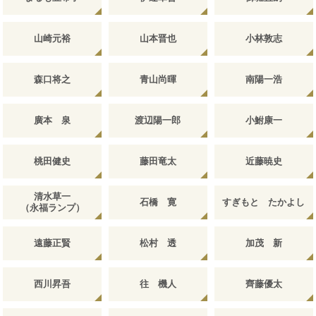
山崎元裕
山本晋也
小林敦志
森口将之
青山尚暉
南陽一浩
廣本 泉
渡辺陽一郎
小鮒康一
桃田健史
藤田竜太
近藤暁史
清水草一
石橋 寛
すぎもと たかよし
（永福ランプ）
遠藤正賢
松村 透
加茂 新
西川昇吾
往 機人
齊藤優太