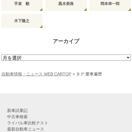
手束 毅
黒木美珠
岡本幸一郎
木下隆之
アーカイブ
ア
ー
カ
自動車情報・ニュース WEB CARTOP
>
タグ:愛車遍歴
イ
ブ
新車試乗記
中古車検索
ライバル車比較テスト
最新自動車ニュース