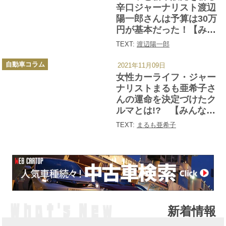
リ
辛口ジャーナリスト渡辺
ー
陽一郎さんは予算は30万
円が基本だった！【みん
なの愛車遍歴 Vol.３】
TEXT:
渡辺陽一郎
カ
自動車コラム
2021年11月09日
テ
ゴ
女性カーライフ・ジャー
リ
ー
ナリストまるも亜希子さ
んの運命を決定づけたク
ルマとは!? 【みんなの
愛車遍歴 Vol.１】
TEXT:
まるも亜希子
新着情報