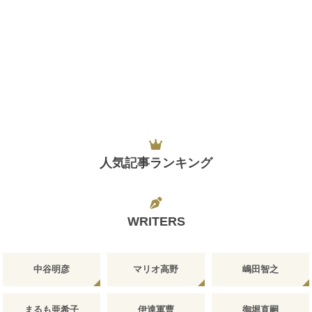
人気記事ランキング
WRITERS
中谷明彦
マリオ高野
嶋田智之
まるも亜希子
伊達軍曹
御堀直嗣