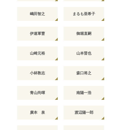
嶋田智之
まるも亜希子
伊達軍曹
御堀直嗣
山崎元裕
山本晋也
小林敦志
森口将之
青山尚暉
南陽一浩
廣本 泉
渡辺陽一郎