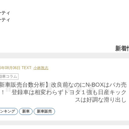
ーティ
ーティ
新着
26年08月06日
TEXT:
小林敦志
動車コラム
新車販売台数分析】改良前なのにN-BOXはバカ売
！ 登録車は相変わらずトヨタ１強も日産キック
スは好調な滑り出し
ンキング
新車
新車販売