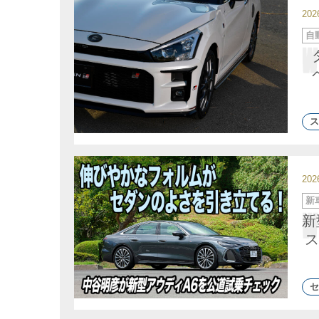
20
カ
自
テ
ゴ
リ
ー
ス
20
カ
新
テ
ゴ
新
リ
ー
ス
セ