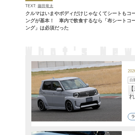
ゴ
TEXT:
藤田竜太
リ
ー
クルマはいまやボディだけじゃなくてシートもコ
ングが基本！ 車内で飲食するなら「布シートコ
ング」は必須だった
20
カ
自
テ
ゴ
【
リ
ー
れ
ラ