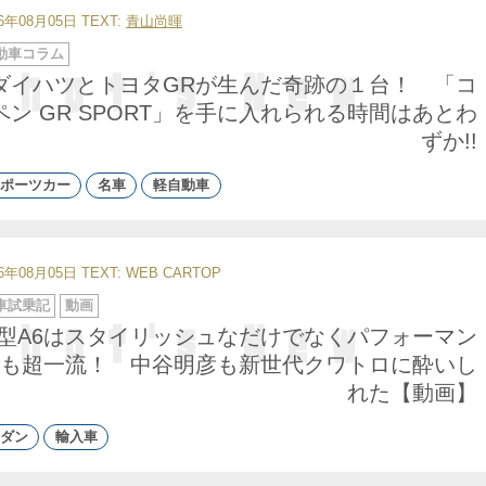
26年08月05日
TEXT:
青山尚暉
動車コラム
ダイハツとトヨタGRが生んだ奇跡の１台！ 「コ
ペン GR SPORT」を手に入れられる時間はあとわ
ずか!!
ポーツカー
名車
軽自動車
26年08月05日
TEXT: WEB CARTOP
車試乗記
動画
型A6はスタイリッシュなだけでなくパフォーマン
も超一流！ 中谷明彦も新世代クワトロに酔いし
れた【動画】
ダン
輸入車