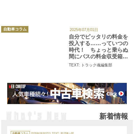
カ
自動車コラム
2025年07月01日
テ
ゴ
自分でピッタリの料金を
リ
ー
投入する……っていつの
時代！ ちょっと乗らぬ
間にバスの料金収受箱が
進化しまくっていた!!
TEXT: トラック魂編集部
新着情報
カ
テ
自動車コラム
2026年08月07日
TEXT:
渡辺陽一郎