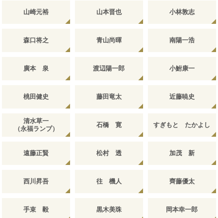
山崎元裕
山本晋也
小林敦志
森口将之
青山尚暉
南陽一浩
廣本 泉
渡辺陽一郎
小鮒康一
桃田健史
藤田竜太
近藤暁史
清水草一
石橋 寛
すぎもと たかよし
（永福ランプ）
遠藤正賢
松村 透
加茂 新
西川昇吾
往 機人
齊藤優太
手束 毅
黒木美珠
岡本幸一郎