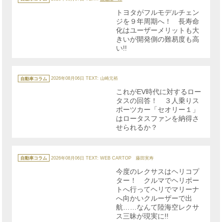
ゴ
リ
トヨタがフルモデルチェン
ー
ジを９年周期へ！ 長寿命
化はユーザーメリットも大
きいが開発側の難易度も高
い!!
カ
テ
自動車コラム
2026年08月06日
TEXT: 山崎元裕
ゴ
リ
これがEV時代に対するロー
ー
タスの回答！ ３人乗りス
ポーツカー「セオリー１」
はロータスファンを納得さ
せられるか？
カ
テ
自動車コラム
2026年08月06日
TEXT: WEB CARTOP 藤田実寿
ゴ
リ
今度のレクサスはヘリコプ
ー
ター！ クルマでヘリポー
トへ行ってヘリでマリーナ
へ向かいクルーザーで出
航……なんて陸海空レクサ
ス三昧が現実に!!