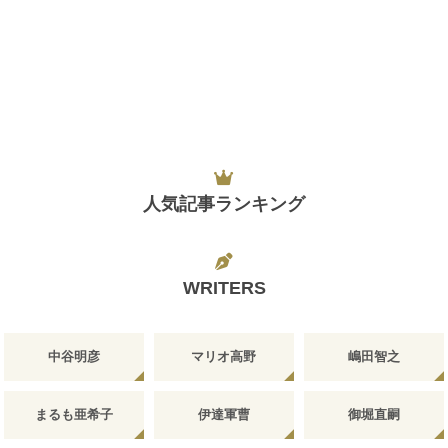
人気記事ランキング
WRITERS
中谷明彦
マリオ高野
嶋田智之
まるも亜希子
伊達軍曹
御堀直嗣