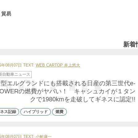
 貿易
新着
26年08月07日
TEXT:
WEB CARTOP 井上悠大
新自動車ニュース
新型エルグランドにも搭載される日産の第三世代e-
POWERの燃費がヤバい！ キャシュカイが１タン
クで1980kmを走破してギネスに認定!!
ネス記録
ハイブリッド
燃費
26年08月07日
TEXT:
小鮒康一