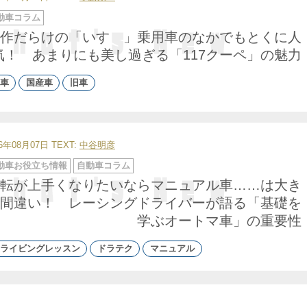
動車コラム
作だらけの「いすゞ」乗用車のなかでもとくに人
気！ あまりにも美し過ぎる「117クーペ」の魅力
車
国産車
旧車
26年08月07日
TEXT:
中谷明彦
動車お役立ち情報
自動車コラム
転が上手くなりたいならマニュアル車……は大き
間違い！ レーシングドライバーが語る「基礎を
学ぶオートマ車」の重要性
ライビングレッスン
ドラテク
マニュアル