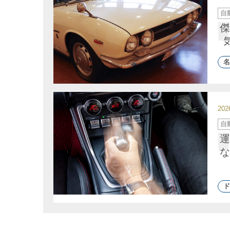
カ
自
テ
ゴ
傑
リ
ー
名
20
カ
自
テ
ゴ
運
リ
ー
な
ド