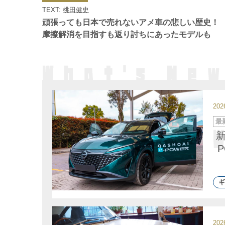
ゴ
TEXT:
桃田健史
リ
ー
頑張っても日本で売れないアメ車の悲しい歴史！
摩擦解消を目指すも返り討ちにあったモデルも
20
カ
最
テ
ゴ
リ
ー
ギ
20