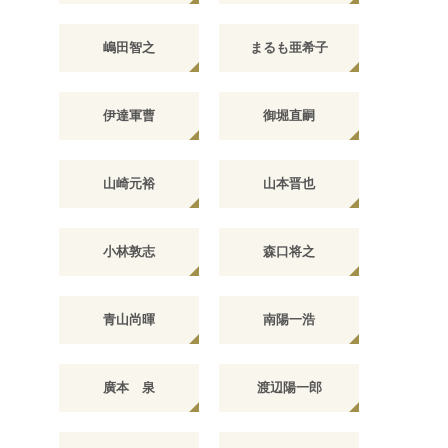
嶋田智之
まるも亜希子
伊達軍曹
御堀直嗣
山崎元裕
山本晋也
小林敦志
森口将之
青山尚暉
南陽一浩
廣本 泉
渡辺陽一郎