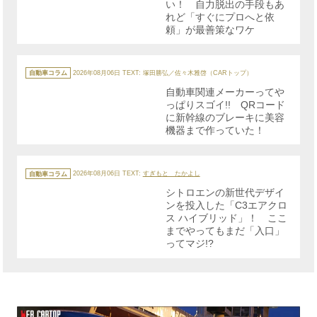
い！ 自力脱出の手段もあ
れど「すぐにプロへと依
頼」が最善策なワケ
カ
テ
自動車コラム
2026年08月06日
TEXT: 塚田勝弘／佐々木雅啓（CARトップ）
ゴ
リ
自動車関連メーカーってや
ー
っぱりスゴイ!! QRコード
に新幹線のブレーキに美容
機器まで作っていた！
カ
テ
自動車コラム
2026年08月06日
TEXT:
すぎもと たかよし
ゴ
リ
シトロエンの新世代デザイ
ー
ンを投入した「C3エアクロ
ス ハイブリッド」！ ここ
までやってもまだ「入口」
ってマジ!?