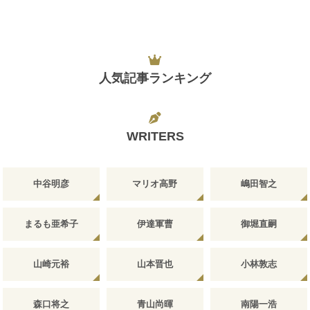
人気記事ランキング
WRITERS
中谷明彦
マリオ高野
嶋田智之
まるも亜希子
伊達軍曹
御堀直嗣
山崎元裕
山本晋也
小林敦志
森口将之
青山尚暉
南陽一浩