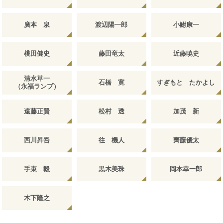
廣本 泉
渡辺陽一郎
小鮒康一
桃田健史
藤田竜太
近藤暁史
清水草一
石橋 寛
すぎもと たかよし
（永福ランプ）
遠藤正賢
松村 透
加茂 新
西川昇吾
往 機人
齊藤優太
手束 毅
黒木美珠
岡本幸一郎
木下隆之