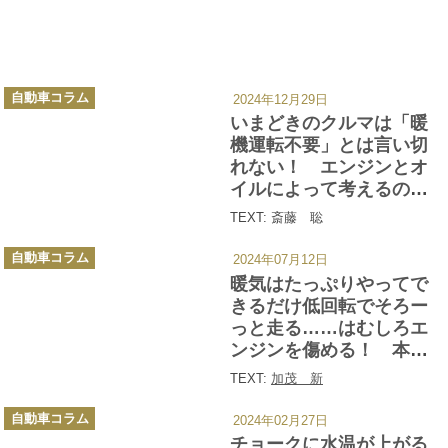
カ
自動車コラム
2024年12月29日
テ
ゴ
いまどきのクルマは「暖
リ
ー
機運転不要」とは言い切
れない！ エンジンとオ
イルによって考えるのが
正解だった
TEXT: 斎藤 聡
カ
自動車コラム
2024年07月12日
テ
ゴ
暖気はたっぷりやってで
リ
ー
きるだけ低回転でそろー
っと走る……はむしろエ
ンジンを傷める！ 本当
に正しいクルマのエンジ
TEXT:
加茂 新
ンのいたわり方とは
カ
自動車コラム
2024年02月27日
テ
ゴ
チョークに水温が上がる
リ