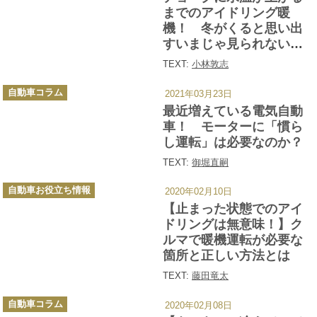
ー
までのアイドリング暖
機！ 冬がくると思い出
すいまじゃ見られない昭
和オヤジに「なつかしの
TEXT:
小林敦志
儀式」
カ
自動車コラム
2021年03月23日
テ
ゴ
最近増えている電気自動
リ
ー
車！ モーターに「慣ら
し運転」は必要なのか？
TEXT:
御堀直嗣
カ
自動車お役立ち情報
2020年02月10日
テ
ゴ
【止まった状態でのアイ
リ
ー
ドリングは無意味！】ク
ルマで暖機運転が必要な
箇所と正しい方法とは
TEXT:
藤田竜太
カ
自動車コラム
2020年02月08日
テ
ゴ