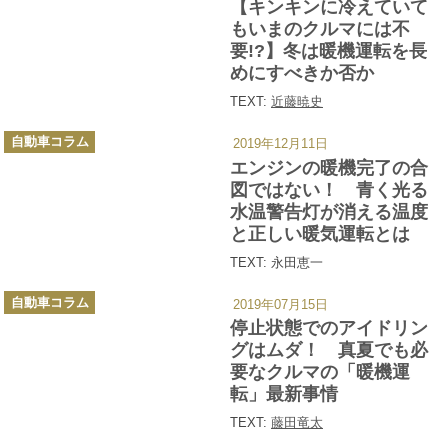
【キンキンに冷えていて
リ
ー
もいまのクルマには不
要!?】冬は暖機運転を長
めにすべきか否か
TEXT:
近藤暁史
カ
自動車コラム
2019年12月11日
テ
ゴ
エンジンの暖機完了の合
リ
ー
図ではない！ 青く光る
水温警告灯が消える温度
と正しい暖気運転とは
TEXT: 永田恵一
カ
自動車コラム
2019年07月15日
テ
ゴ
停止状態でのアイドリン
リ
ー
グはムダ！ 真夏でも必
要なクルマの「暖機運
転」最新事情
TEXT:
藤田竜太