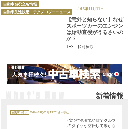
カ
自動車お役立ち情報
テ
2016年11月11日
ゴ
自動車先進技術・テクノロジーニュース
リ
ー
【意外と知らない】なぜ
スポーツカーのエンジン
は始動直後がうるさいの
か？
TEXT: 岡村神弥
新着情報
カ
テ
自動車コラム
2026年08月06日
TEXT:
山本晋也
ゴ
リ
砂地や泥濘地や雪でクルマ
ー
のタイヤが空転して動かな