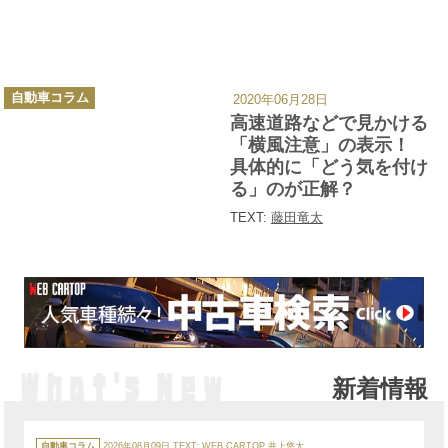
カ
自動車コラム
2020年06月28日
テ
ゴ
高速道路などで見かける
リ
ー
「横風注意」の表示！
具体的に「どう気を付け
る」のが正解？
TEXT:
藤田竜太
新着情報
カ
テ
自動車コラム
2026年08月09日
TEXT:
WEB CARTOP 井上悠大