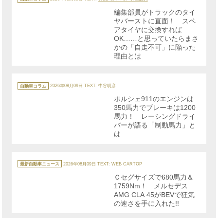
ゴ
リ
編集部員がトラックのタイ
ー
ヤバーストに直面！ スペ
アタイヤに交換すれば
OK……と思っていたらまさ
かの「自走不可」に陥った
理由とは
カ
テ
自動車コラム
2026年08月09日
TEXT: 中谷明彦
ゴ
リ
ポルシェ911のエンジンは
ー
350馬力でブレーキは1200
馬力！ レーシングドライ
バーが語る「制動馬力」と
は
カ
テ
最新自動車ニュース
2026年08月09日
TEXT: WEB CARTOP
ゴ
リ
Ｃセグサイズで680馬力＆
ー
1759Nm！ メルセデス
AMG CLA 45がBEVで狂気
の速さを手に入れた!!