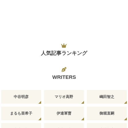
人気記事ランキング
WRITERS
中谷明彦
マリオ高野
嶋田智之
まるも亜希子
伊達軍曹
御堀直嗣