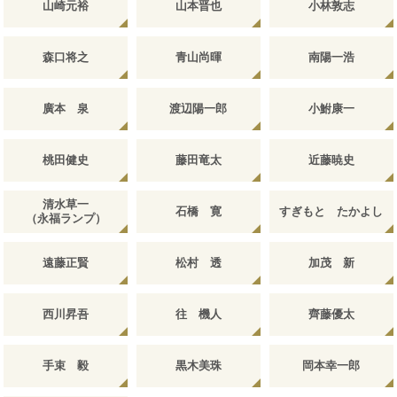
山崎元裕
山本晋也
小林敦志
森口将之
青山尚暉
南陽一浩
廣本 泉
渡辺陽一郎
小鮒康一
桃田健史
藤田竜太
近藤暁史
清水草一
石橋 寛
すぎもと たかよし
（永福ランプ）
遠藤正賢
松村 透
加茂 新
西川昇吾
往 機人
齊藤優太
手束 毅
黒木美珠
岡本幸一郎