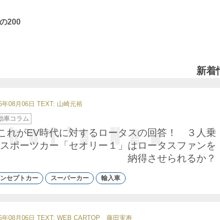
200
新着
26年08月06日
TEXT: 山崎元裕
動車コラム
これがEV時代に対するロータスの回答！ ３人乗
スポーツカー「セオリー１」はロータスファンを
納得させられるか？
ンセプトカー
スーパーカー
輸入車
26年08月06日
TEXT: WEB CARTOP 藤田実寿