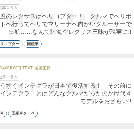
動車コラム
度のレクサスはヘリコプター！ クルマでヘリポ
トへ行ってヘリでマリーナへ向かいクルーザーで
出航……なんて陸海空レクサス三昧が現実に!!
リコプター
国産車
26年08月06日
TEXT:
遠藤正賢
動車コラム
うすぐインテグラが日本で復活する！ その前に
インテグラ」とはどんなクルマだったのか歴代４
モデルをおさらい!!
車
国産車クーペ