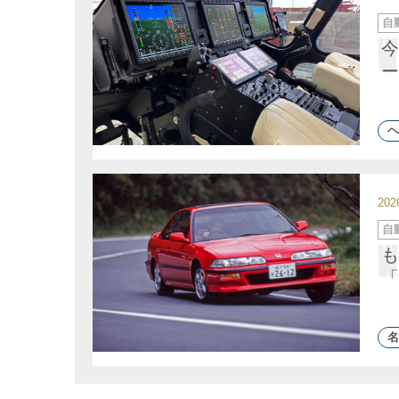
カ
自
テ
ゴ
今
リ
ー
ー
ヘ
20
カ
自
テ
ゴ
も
リ
ー
「
名