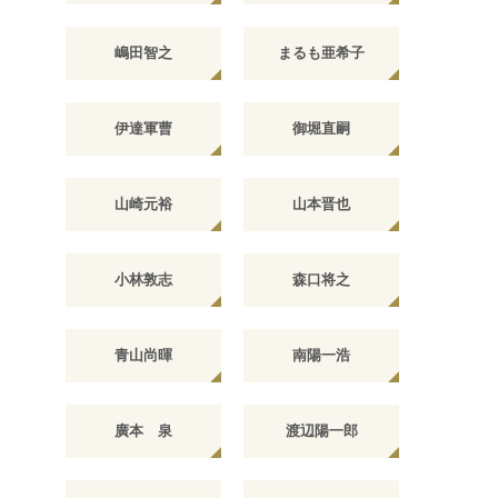
嶋田智之
まるも亜希子
伊達軍曹
御堀直嗣
山崎元裕
山本晋也
小林敦志
森口将之
青山尚暉
南陽一浩
廣本 泉
渡辺陽一郎