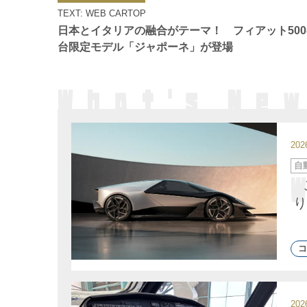
ゴ
TEXT: WEB CARTOP
リ
ー
日本とイタリアの融合がテーマ！ フィアット500の
台限定モデル「ジャポーネ」が登場
20
カ
自
テ
ゴ
リ
ー
り
コ
20