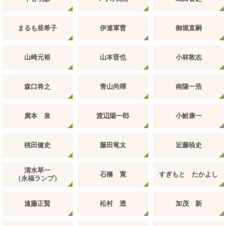
まるも亜希子
伊達軍曹
御堀直嗣
山崎元裕
山本晋也
小林敦志
森口将之
青山尚暉
南陽一浩
廣本 泉
渡辺陽一郎
小鮒康一
桃田健史
藤田竜太
近藤暁史
清水草一
石橋 寛
すぎもと たかよし
（永福ランプ）
遠藤正賢
松村 透
加茂 新