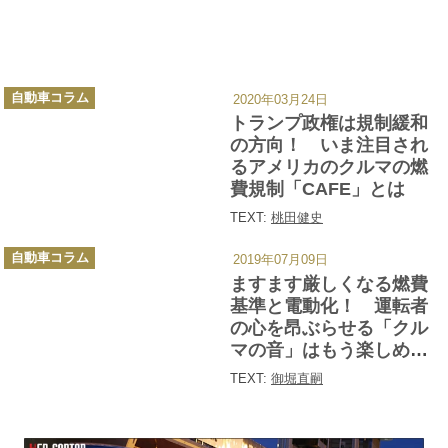
カ
自動車コラム
2020年03月24日
テ
ゴ
トランプ政権は規制緩和
リ
ー
の方向！ いま注目され
るアメリカのクルマの燃
費規制「CAFE」とは
TEXT:
桃田健史
カ
自動車コラム
2019年07月09日
テ
ゴ
ますます厳しくなる燃費
リ
ー
基準と電動化！ 運転者
の心を昂ぶらせる「クル
マの音」はもう楽しめな
いのか
TEXT:
御堀直嗣