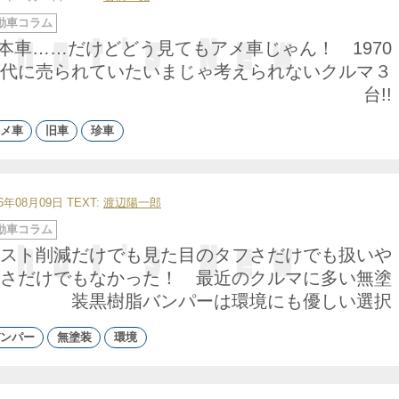
動車コラム
本車……だけどどう見てもアメ車じゃん！ 1970
代に売られていたいまじゃ考えられないクルマ３
台!!
メ車
旧車
珍車
26年08月09日
TEXT:
渡辺陽一郎
動車コラム
スト削減だけでも見た目のタフさだけでも扱いや
さだけでもなかった！ 最近のクルマに多い無塗
装黒樹脂バンパーは環境にも優しい選択
ンパー
無塗装
環境