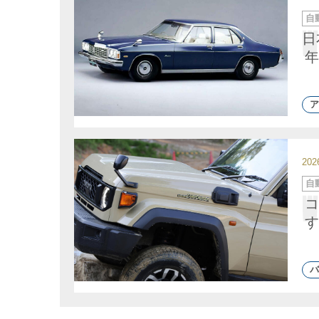
カ
自
テ
ゴ
日
リ
ー
年
ア
20
カ
自
テ
ゴ
コ
リ
ー
す
バ