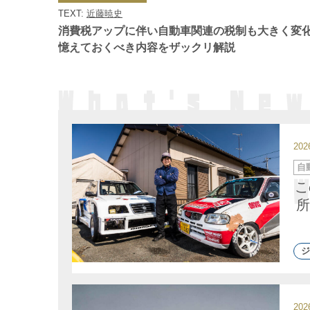
ゴ
TEXT:
近藤暁史
リ
ー
消費税アップに伴い自動車関連の税制も大きく
憶えておくべき内容をザックリ解説
20
カ
自
テ
ゴ
こ
リ
ー
所
ジ
20