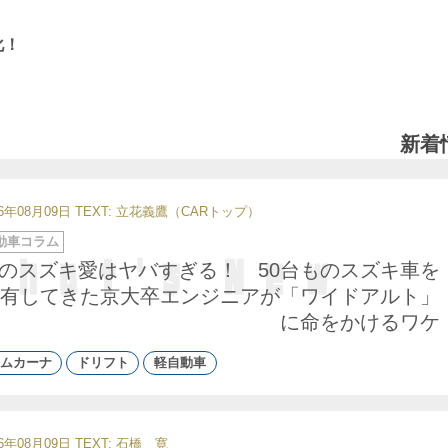
変化！
新着
26年08月09日
TEXT: 立花義鷹（CARトップ）
動車コラム
のスズキ愛はヤバすぎる！ 50台ものスズキ車を
有してきた京大卒エンジニアが「ワイドアルト」
に命をかけるワケ
ムカーナ
ドリフト
軽自動車
26年08月09日
TEXT:
石橋 寛