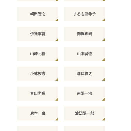
嶋田智之
まるも亜希子
伊達軍曹
御堀直嗣
山崎元裕
山本晋也
小林敦志
森口将之
青山尚暉
南陽一浩
廣本 泉
渡辺陽一郎