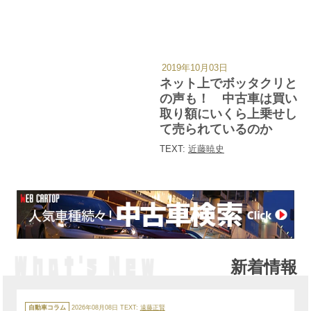
2019年10月03日
カ
テ
ネット上でボッタクリと
ゴ
リ
の声も！ 中古車は買い
ー
取り額にいくら上乗せし
て売られているのか
TEXT:
近藤暁史
新着情報
カ
テ
自動車コラム
2026年08月08日
TEXT:
遠藤正賢