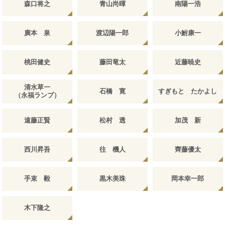
森口将之
青山尚暉
南陽一浩
廣本 泉
渡辺陽一郎
小鮒康一
桃田健史
藤田竜太
近藤暁史
清水草一
石橋 寛
すぎもと たかよし
（永福ランプ）
遠藤正賢
松村 透
加茂 新
西川昇吾
往 機人
齊藤優太
手束 毅
黒木美珠
岡本幸一郎
木下隆之