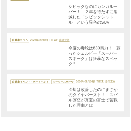
ゴ
リ
シビックなのにカンガルー
ー
バー！ ２年を待たずに消
滅した「シビックシャト
ル」という異色のSUV
カ
テ
自動車コラム
2026年08月08日
TEXT:
山崎元裕
ゴ
リ
今度の毒蛇は830馬力！ 蘇
ー
ったシェルビー「スーパー
スネーク」は狂暴なスペッ
ク!!
カ
テ
自動車イベント・カーイベント
モータースポーツ
2026年08月08日
TEXT: 雪岡直樹
ゴ
リ
冷却は改善したのにまさか
ー
のタイヤバースト！ スバ
ルBRZが真夏の富士で苦戦
した理由とは