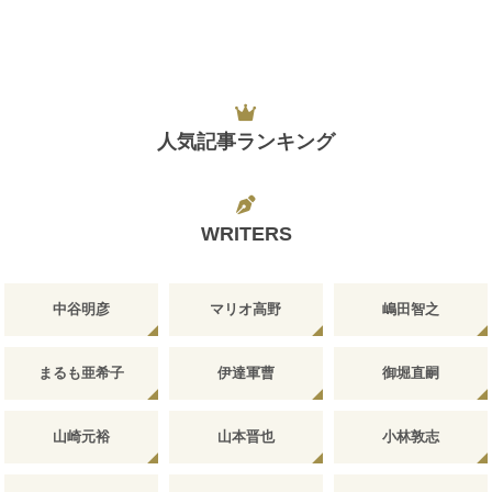
人気記事ランキング
WRITERS
中谷明彦
マリオ高野
嶋田智之
まるも亜希子
伊達軍曹
御堀直嗣
山崎元裕
山本晋也
小林敦志