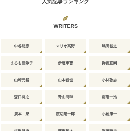
人気記事ランキング
WRITERS
中谷明彦
マリオ高野
嶋田智之
まるも亜希子
伊達軍曹
御堀直嗣
山崎元裕
山本晋也
小林敦志
森口将之
青山尚暉
南陽一浩
廣本 泉
渡辺陽一郎
小鮒康一
桃田健史
藤田竜太
近藤暁史