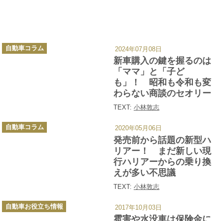
カ
自動車コラム
2024年07月08日
テ
ゴ
新車購入の鍵を握るのは
リ
ー
「ママ」と「子ど
も」！ 昭和も令和も変
わらない商談のセオリー
TEXT:
小林敦志
カ
自動車コラム
2020年05月06日
テ
ゴ
発売前から話題の新型ハ
リ
ー
リアー！ まだ新しい現
行ハリアーからの乗り換
えが多い不思議
TEXT:
小林敦志
カ
自動車お役立ち情報
2017年10月03日
テ
ゴ
雹害や水没車は保険金に
リ