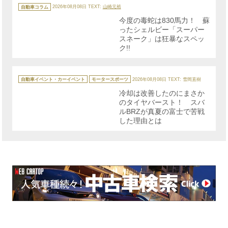
カ
テ
自動車コラム
2026年08月08日
TEXT:
山崎元裕
ゴ
リ
今度の毒蛇は830馬力！ 蘇
ー
ったシェルビー「スーパー
スネーク」は狂暴なスペッ
ク!!
カ
テ
自動車イベント・カーイベント
モータースポーツ
2026年08月08日
TEXT: 雪岡直樹
ゴ
リ
冷却は改善したのにまさか
ー
のタイヤバースト！ スバ
ルBRZが真夏の富士で苦戦
した理由とは