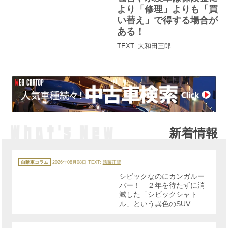
ー
より「修理」よりも「買
い替え」で得する場合が
ある！
TEXT: 大和田三郎
新着情報
カ
テ
自動車コラム
2026年08月08日
TEXT:
遠藤正賢
ゴ
リ
シビックなのにカンガルー
ー
バー！ ２年を待たずに消
滅した「シビックシャト
ル」という異色のSUV