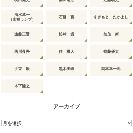
清水草一
石橋 寛
すぎもと たかよし
（永福ランプ）
遠藤正賢
松村 透
加茂 新
西川昇吾
往 機人
齊藤優太
手束 毅
黒木美珠
岡本幸一郎
木下隆之
アーカイブ
ア
ー