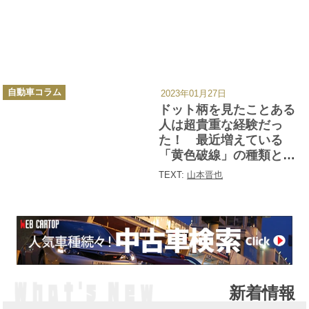
カ
自動車コラム
2023年01月27日
テ
ゴ
ドット柄を見たことある
リ
ー
人は超貴重な経験だっ
た！ 最近増えている
「黄色破線」の種類と意
味
TEXT:
山本晋也
新着情報