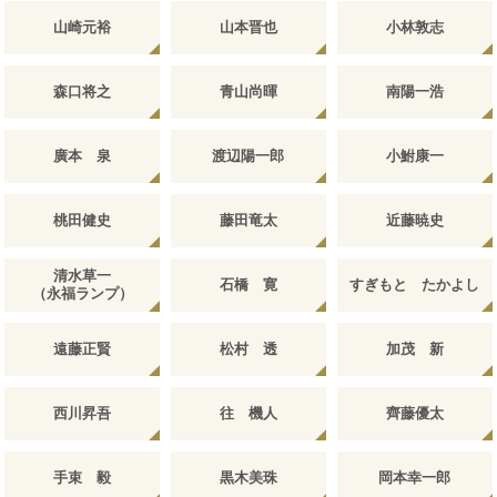
山崎元裕
山本晋也
小林敦志
森口将之
青山尚暉
南陽一浩
廣本 泉
渡辺陽一郎
小鮒康一
桃田健史
藤田竜太
近藤暁史
清水草一
石橋 寛
すぎもと たかよし
（永福ランプ）
遠藤正賢
松村 透
加茂 新
西川昇吾
往 機人
齊藤優太
手束 毅
黒木美珠
岡本幸一郎