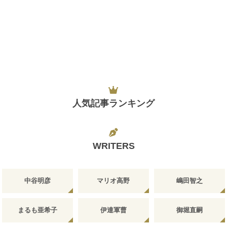
人気記事ランキング
WRITERS
中谷明彦
マリオ高野
嶋田智之
まるも亜希子
伊達軍曹
御堀直嗣