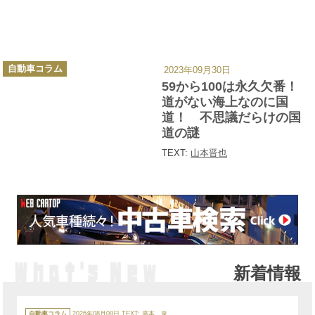
カ
自動車コラム
2023年09月30日
テ
ゴ
59から100は永久欠番！
リ
ー
道がない海上なのに国
道！ 不思議だらけの国
道の謎
TEXT:
山本晋也
新着情報
カ
テ
自動車コラム
2026年08月09日
TEXT:
廣本 泉