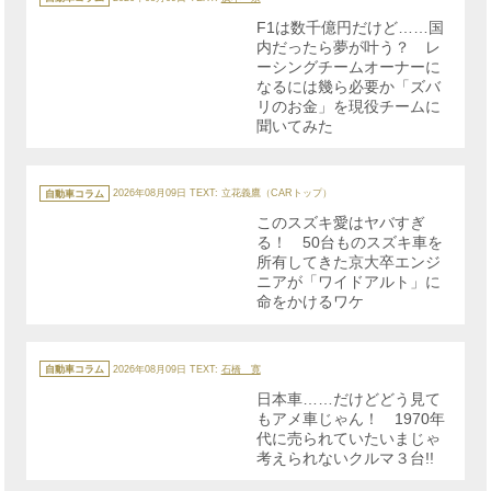
ゴ
リ
F1は数千億円だけど……国
ー
内だったら夢が叶う？ レ
ーシングチームオーナーに
なるには幾ら必要か「ズバ
リのお金」を現役チームに
聞いてみた
カ
テ
自動車コラム
2026年08月09日
TEXT: 立花義鷹（CARトップ）
ゴ
リ
このスズキ愛はヤバすぎ
ー
る！ 50台ものスズキ車を
所有してきた京大卒エンジ
ニアが「ワイドアルト」に
命をかけるワケ
カ
テ
自動車コラム
2026年08月09日
TEXT:
石橋 寛
ゴ
リ
日本車……だけどどう見て
ー
もアメ車じゃん！ 1970年
代に売られていたいまじゃ
考えられないクルマ３台!!