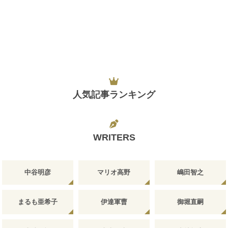
人気記事ランキング
WRITERS
中谷明彦
マリオ高野
嶋田智之
まるも亜希子
伊達軍曹
御堀直嗣