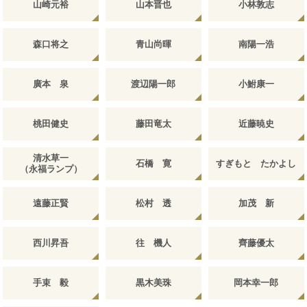
山崎元裕
山本晋也
小林敦志
森口将之
青山尚暉
南陽一浩
廣本 泉
渡辺陽一郎
小鮒康一
桃田健史
藤田竜太
近藤暁史
清水草一
石橋 寛
すぎもと たかよし
（永福ランプ）
遠藤正賢
松村 透
加茂 新
西川昇吾
往 機人
齊藤優太
手束 毅
黒木美珠
岡本幸一郎