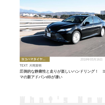
カ
ヨコハマタイヤの圧倒的性能をリポート
2018年03月16日
テ
ゴ
TEXT: 片岡英明
リ
ー
圧倒的な静粛性と走りが楽しいハンドリング！ 
マの新アドバンdBが凄い