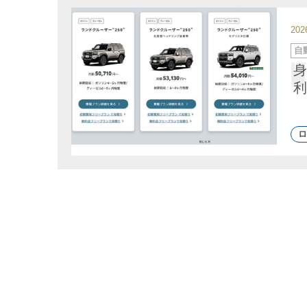
20
カ
自
テ
ゴ
身
リ
ー
利
ロ