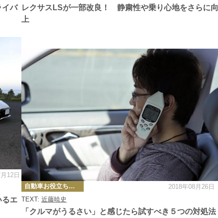
ー
ライバ
レクサスLSが一部改良！ 静粛性や乗り心地をさらに
上
7月12日
カ
自動車お役立ち情報
2018年08月26日
テ
ゴ
いるエ
TEXT:
近藤暁史
リ
ー
「クルマがうるさい」と感じたら試すべき５つの対処法