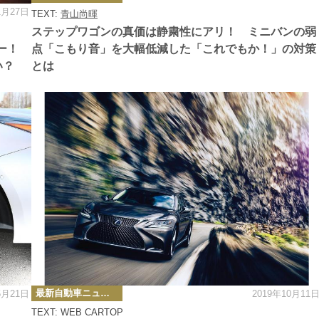
ゴ
1月27日
TEXT:
青山尚暉
リ
ー
ステップワゴンの真価は静粛性にアリ！ ミニバンの弱
カー！
点「こもり音」を大幅低減した「これでもか！」の対策
い？
とは
カ
最新自動車ニュース
5月21日
2019年10月11
テ
ゴ
TEXT: WEB CARTOP
リ