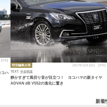
【PR】
カ
特別編集企画
2017年10月16日
【PR
テ
ゴ
TEXT:
中谷明彦
リ
ヨコハ
ー
静かすぎて風切り音が目立つ！ ヨコハマの新タイヤ
ADVAN dB V552の進化に驚き
新着