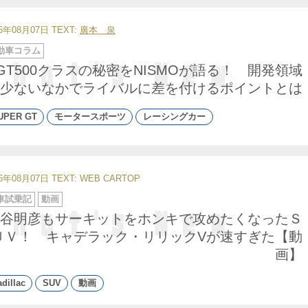
26年08月07日
TEXT:
廣本 泉
動車コラム
GT500クラスの秘密をNISMOが語る！ 開発領域
少ないなかでライバルに差を付けるポイントとは
UPER GT
モータースポーツ
レーシングカー
26年08月07日
TEXT: WEB CARTOP
車試乗記
動画
谷明彦もサーキットをホンキで攻めたくなったＳ
ＵＶ！ キャデラック・リリックVが速すぎた【動
画】
dillac
SUV
動画