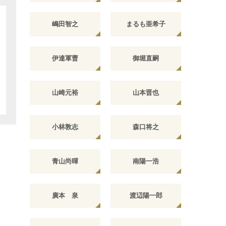
嶋田智之
まるも亜希子
伊達軍曹
御堀直嗣
山崎元裕
山本晋也
小林敦志
森口将之
青山尚暉
南陽一浩
廣本 泉
渡辺陽一郎