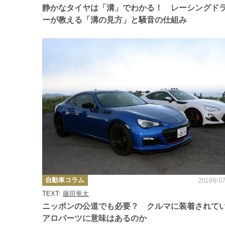
ー
静かなタイヤは「溝」でわかる！ レーシングド
ーが教える「溝の見方」と騒音の仕組み
カ
自動車コラム
2019年0
テ
ゴ
TEXT:
藤田竜太
リ
ー
ニッポンの公道でも必要？ クルマに装着されて
アロパーツに意味はあるのか