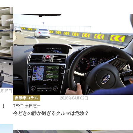
8月15日
カ
自動車コラム
2018年04月02日
テ
ゴ
あり！
TEXT: 永田恵一
リ
ー
今どきの静か過ぎるクルマは危険？