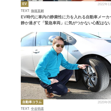
カ
EV
2022年1
テ
ゴ
TEXT:
御堀直嗣
リ
ー
EV時代に車内の静粛性に力を入れる自動車メー
静か過ぎて「緊急車両」に気がつかない心配はな
カ
自動車コラム
2020年0
テ
ゴ
TEXT:
中谷明彦
リ