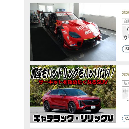
20
カ
自
テ
ゴ
リ
ー
が
S
20
カ
新
テ
ゴ
中
リ
ー
Ca