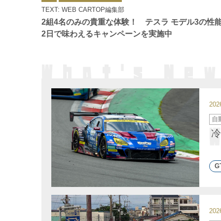
ゴ
TEXT: WEB CARTOP編集部
リ
ー
2組4名のみの貴重な体験！ テスラ モデル3の性
2日で味わえるキャンペーンを実施中
20
カ
自
テ
ゴ
冷
リ
ー
G
20