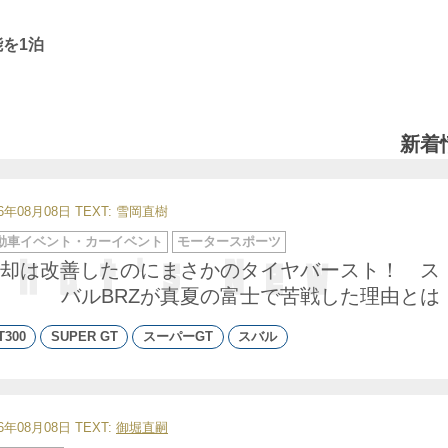
能を1泊
新着
26年08月08日
TEXT: 雪岡直樹
動車イベント・カーイベント
モータースポーツ
却は改善したのにまさかのタイヤバースト！ ス
バルBRZが真夏の富士で苦戦した理由とは
T300
SUPER GT
スーパーGT
スバル
26年08月08日
TEXT:
御堀直嗣