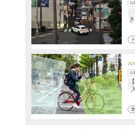
カ
自
テ
ゴ
リ
ー
き
ト
20
カ
自
テ
ゴ
【
リ
ー
交