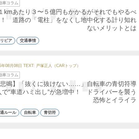
動車コラム
１kmあたり３〜５億円もかかるがそれでもやるべ
！ 道路の「電柱」をなくし地中化する計り知れ
ないメリットとは
リビア
交通事情
26年08月08日
TEXT: 戸塚正人（CARトップ）
動車コラム
悲鳴】「抜くに抜けない……」自転車の青切符導
入で”車道ハミ出し”が急増中！ ドライバーを襲う
恐怖とイライラ
通ルール
自転車
青切符