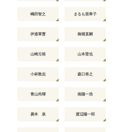
嶋田智之
まるも亜希子
伊達軍曹
御堀直嗣
山崎元裕
山本晋也
小林敦志
森口将之
青山尚暉
南陽一浩
廣本 泉
渡辺陽一郎