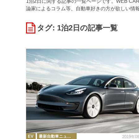
1泊2日に関する記事の一覧ページです。WEB C
論家によるコラム等、自動車好きの方が欲しい情
タグ: 1泊2日
の記事一覧
カ
EV
最新自動車ニュース
2019年0
テ