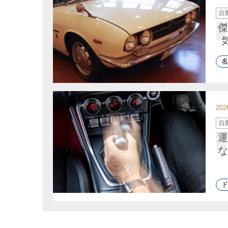
カ
自
テ
ゴ
傑
リ
ー
名
20
カ
自
テ
ゴ
運
リ
ー
な
ド