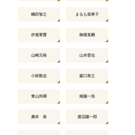
嶋田智之
まるも亜希子
伊達軍曹
御堀直嗣
山崎元裕
山本晋也
小林敦志
森口将之
青山尚暉
南陽一浩
廣本 泉
渡辺陽一郎