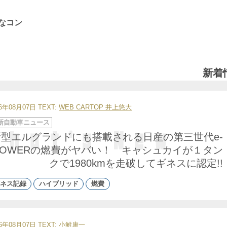
なコン
新着
26年08月07日
TEXT:
WEB CARTOP 井上悠大
新自動車ニュース
新型エルグランドにも搭載される日産の第三世代e-
POWERの燃費がヤバい！ キャシュカイが１タン
クで1980kmを走破してギネスに認定!!
ネス記録
ハイブリッド
燃費
26年08月07日
TEXT:
小鮒康一