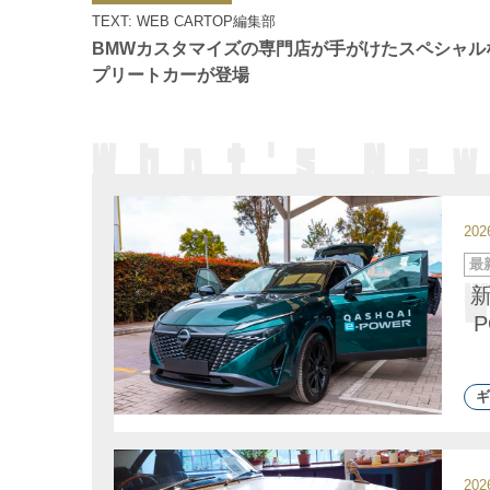
ゴ
TEXT: WEB CARTOP編集部
リ
ー
BMWカスタマイズの専門店が手がけたスペシャル
プリートカーが登場
20
カ
最
テ
ゴ
リ
ー
ギ
20