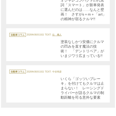
オシャレコンパクトの代名
ー
詞「スマート」が新車発表
に選んだのは……なんと壁
画！ さすがs＋m＋「art」
の精神が宿るクルマ!!
カ
テ
自動車コラム
2026年08月10日
TEXT:
往 機人
ゴ
リ
塗装なしかつ安価にクルマ
ー
の凹みを直す魔法の技
術！ 「デントリペア」が
いまジワリ広まっている!!
カ
テ
自動車コラム
2026年08月10日
TEXT: 中谷明彦
ゴ
リ
いくら「ゴッツいブレー
ー
キ」を付けてもクルマは止
まらない！ レーシングド
ライバーが語るクルマの制
動距離を司る意外な要素