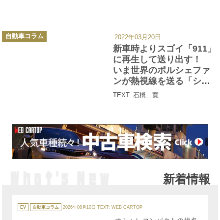
カ
自動車コラム
2022年03月20日
テ
ゴ
新車時よりスゴイ「911」
リ
ー
に再生して送り出す！
いま世界のポルシェファ
ンが熱視線を送る「シン
ガー」って何？
TEXT:
石橋 寛
新着情報
カ
テ
EV
自動車コラム
2026年08月10日
TEXT: WEB CARTOP
ゴ
リ