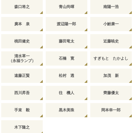
森口将之
青山尚暉
南陽一浩
廣本 泉
渡辺陽一郎
小鮒康一
桃田健史
藤田竜太
近藤暁史
清水草一
石橋 寛
すぎもと たかよし
（永福ランプ）
遠藤正賢
松村 透
加茂 新
西川昇吾
往 機人
齊藤優太
手束 毅
黒木美珠
岡本幸一郎
木下隆之