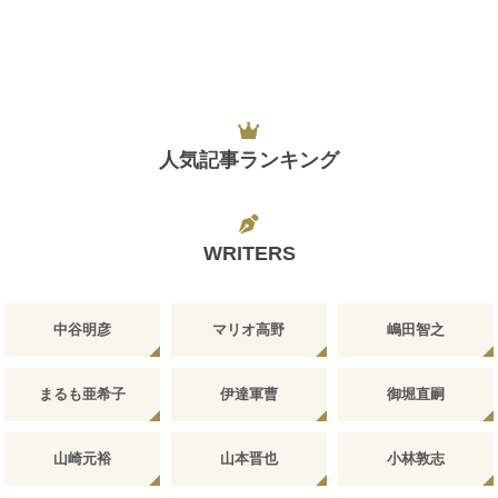
人気記事ランキング
WRITERS
中谷明彦
マリオ高野
嶋田智之
まるも亜希子
伊達軍曹
御堀直嗣
山崎元裕
山本晋也
小林敦志