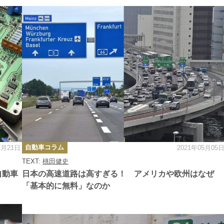
カ
自動車コラム
7月21日
2021年05月05
テ
ゴ
TEXT:
桃田健史
リ
ー
自動車
日本の高速道路は高すぎる！ アメリカや欧州はなぜ
「基本的に無料」なのか