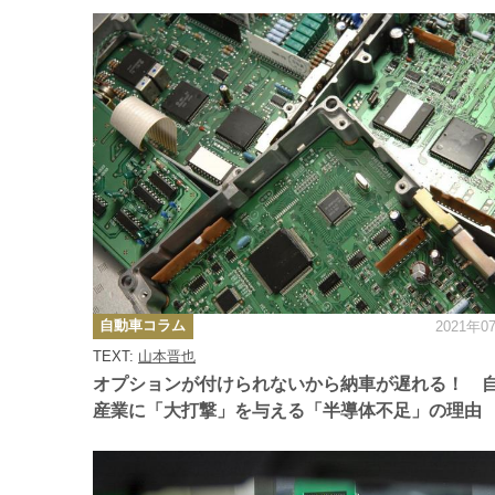
カ
自動車コラム
2021年0
テ
ゴ
TEXT:
山本晋也
リ
ー
オプションが付けられないから納車が遅れる！ 
産業に「大打撃」を与える「半導体不足」の理由