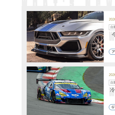
20
カ
自
テ
ゴ
リ
ー
ア
20
カ
自
テ
ゴ
冷
リ
ー
G