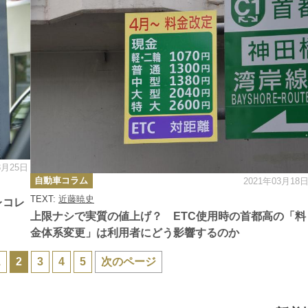
3月25日
カ
自動車コラム
2021年03月18
テ
ゴ
TEXT:
近藤暁史
リ
レコレ
ー
上限ナシで実質の値上げ？ ETC使用時の首都高の「料
金体系変更」は利用者にどう影響するのか
1
2
3
4
5
次のページ