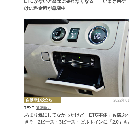
ETCがないと高速に乗れなくなる！ いま専用ゲ
けの料金所が急増中
カ
自動車お役立ち情報
2022年0
テ
ゴ
TEXT:
近藤暁史
リ
ー
あまり気にしてなかったけど「ETC本体」も選ぶ
き？ 2ピース・3ピース・ビルトインに「2.0」