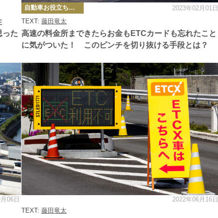
カ
自動車お役立ち情報
2023年02月01
テ
ゴ
性
TEXT:
藤田竜太
リ
ー
思った
高速の料金所まできたらお金もETCカードも忘れたこと
に気がついた！ このピンチを切り抜ける手段とは？
9月06日
2022年06月16
カ
テ
TEXT:
藤田竜太
ゴ