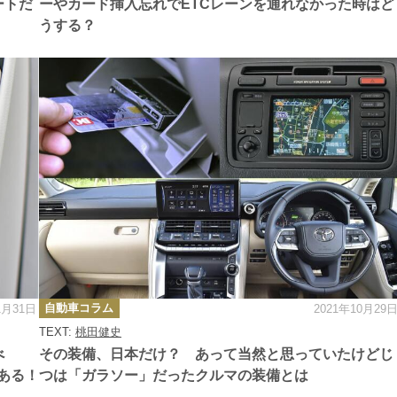
ートだ
ーやカード挿入忘れでETCレーンを通れなかった時はど
うする？
カ
自動車コラム
1月31日
2021年10月29
テ
ゴ
TEXT:
桃田健史
リ
ー
べ
その装備、日本だけ？ あって当然と思っていたけどじ
もある！
つは「ガラソー」だったクルマの装備とは