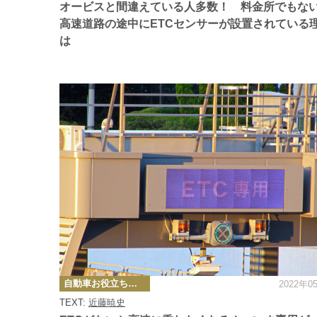
リ
オービスと間違えている人多数！ 料金所でもな
ー
高速道路の途中にETCセンサーが設置されている
は
カ
自動車お役立ち情報
2022年0
テ
ゴ
TEXT:
近藤暁史
リ
ー