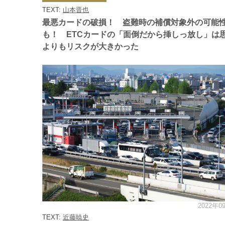
ゴ
TEXT:
山本晋也
リ
ー
最悪カードの破損！ 盗難時の補償対象外の可能
も！ ETCカードの「面倒だから挿しっ放し」は
よりもリスクが大きかった
2022年0
カ
テ
TEXT:
近藤暁史
ゴ