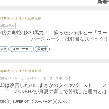
新着
26年08月08日
TEXT:
山崎元裕
動車コラム
今度の毒蛇は830馬力！ 蘇ったシェルビー「スー
パースネーク」は狂暴なスペック!!
メ車
スポーツカー
限定車
26年08月08日
TEXT: 雪岡直樹
動車イベント・カーイベント
モータースポーツ
却は改善したのにまさかのタイヤバースト！ ス
バルBRZが真夏の富士で苦戦した理由とは
T300
SUPER GT
スーパーGT
スバル