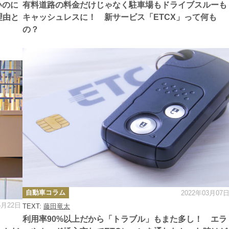
リ
いのに
有料道路の料金だけじゃなく駐車場もドライブスルーも
ー
理由と
キャッシュレスに！ 新サービス「ETCX」って何も
の？
カ
自動車コラム
2022年03月07
テ
ゴ
5月22日
TEXT:
藤田竜太
リ
ー
利用率90%以上だから「トラブル」もまた多し！ エラ