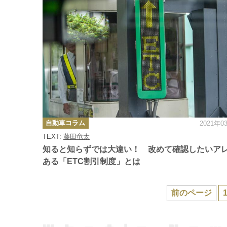
カ
自動車コラム
2021年0
テ
ゴ
TEXT:
藤田竜太
リ
ー
知ると知らずでは大違い！ 改めて確認したいア
ある「ETC割引制度」とは
前のページ