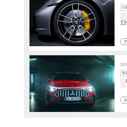
カ
自
テ
ゴ
リ
ー
1
ド
20
カ
最
テ
ゴ
リ
ー
ス