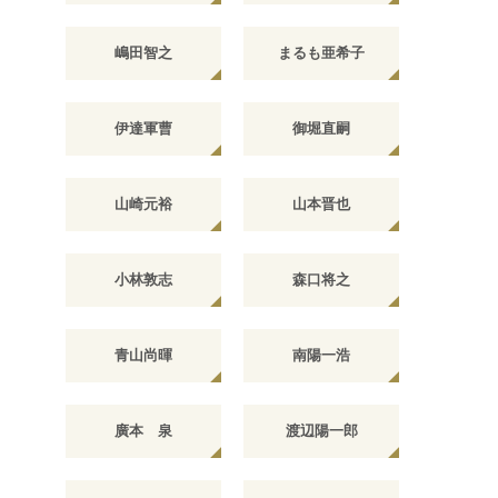
嶋田智之
まるも亜希子
伊達軍曹
御堀直嗣
山崎元裕
山本晋也
小林敦志
森口将之
青山尚暉
南陽一浩
廣本 泉
渡辺陽一郎