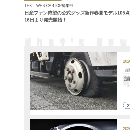
ゴ
TEXT: WEB CARTOP編集部
リ
ー
日産ファン待望の公式グッズ新作春夏モデル105点
16日より発売開始！
20
カ
自
テ
ゴ
編
リ
ー
タ
20