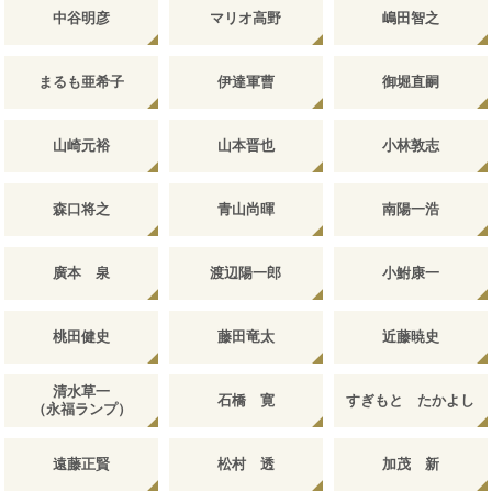
中谷明彦
マリオ高野
嶋田智之
まるも亜希子
伊達軍曹
御堀直嗣
山崎元裕
山本晋也
小林敦志
森口将之
青山尚暉
南陽一浩
廣本 泉
渡辺陽一郎
小鮒康一
桃田健史
藤田竜太
近藤暁史
清水草一
石橋 寛
すぎもと たかよし
（永福ランプ）
遠藤正賢
松村 透
加茂 新