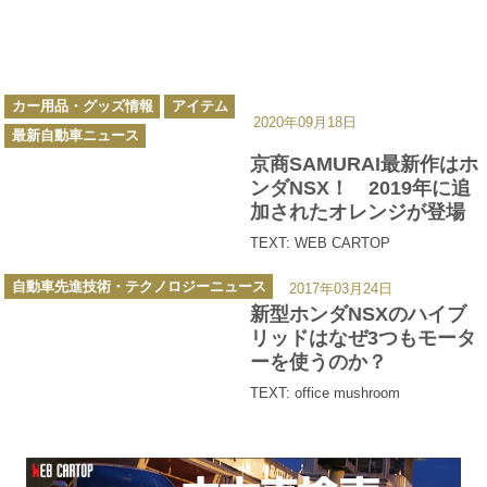
カ
カー用品・グッズ情報
アイテム
テ
2020年09月18日
ゴ
最新自動車ニュース
リ
ー
京商SAMURAI最新作はホ
ンダNSX！ 2019年に追
加されたオレンジが登場
TEXT: WEB CARTOP
カ
自動車先進技術・テクノロジーニュース
2017年03月24日
テ
ゴ
新型ホンダNSXのハイブ
リ
ー
リッドはなぜ3つもモータ
ーを使うのか？
TEXT: office mushroom