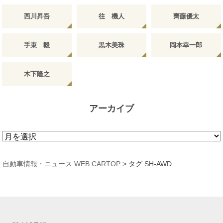
西川昇吾
往 機人
齊藤優太
手束 毅
黒木美珠
岡本幸一郎
木下隆之
アーカイブ
ア
ー
カ
自動車情報・ニュース WEB CARTOP
>
タグ:SH-AWD
イ
ブ