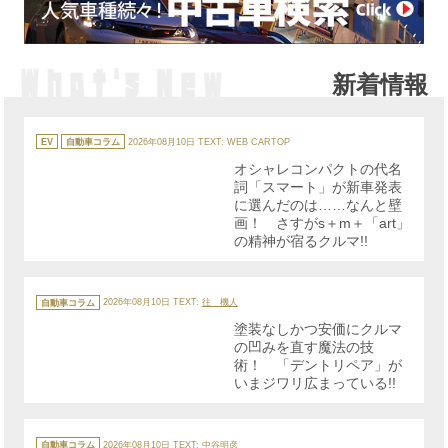
新着情報
カ
テ
EV
自動車コラム
2026年08月10日
TEXT: WEB CARTOP
ゴ
リ
オシャレコンパクトの代名
ー
詞「スマート」が新車発表
に選んだのは……なんと壁
画！ さすがs＋m＋「art」
の精神が宿るクルマ!!
カ
テ
自動車コラム
2026年08月10日
TEXT:
往 機人
ゴ
リ
塗装なしかつ安価にクルマ
ー
の凹みを直す魔法の技
術！ 「デントリペア」が
いまジワリ広まっている!!
カ
テ
自動車コラム
2026年08月10日
TEXT: 中谷明彦