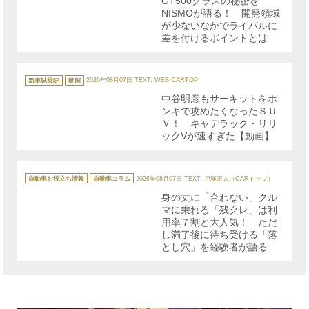
GT500クラスの秘密を
ー
NISMOが語る！ 開発領域
が少ないなかでライバルに
差を付けるポイントとは
カ
テ
新車試乗記
動画
2026年08月07日
TEXT: WEB CARTOP
ゴ
リ
中谷明彦もサーキットをホ
ー
ンキで攻めたくなったＳＵ
Ｖ！ キャデラック・リリ
ックVが速すぎた【動画】
カ
テ
自動車お役立ち情報
自動車コラム
2026年08月07日
TEXT: 戸塚正人（CARトップ）
ゴ
リ
身の丈に「合わない」クル
ー
マに乗れる「残クレ」は利
用率７割と大人気！ ただ
し満了後に待ち受ける「落
とし穴」を経験者が語る