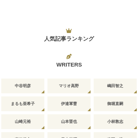
人気記事ランキング
WRITERS
中谷明彦
マリオ高野
嶋田智之
まるも亜希子
伊達軍曹
御堀直嗣
山崎元裕
山本晋也
小林敦志