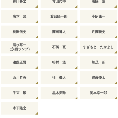
森口将之
青山尚暉
南陽一浩
廣本 泉
渡辺陽一郎
小鮒康一
桃田健史
藤田竜太
近藤暁史
清水草一
石橋 寛
すぎもと たかよし
（永福ランプ）
遠藤正賢
松村 透
加茂 新
西川昇吾
往 機人
齊藤優太
手束 毅
黒木美珠
岡本幸一郎
木下隆之