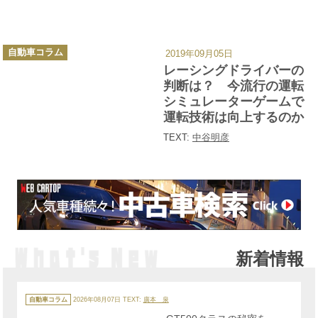
カ
自動車コラム
2019年09月05日
テ
ゴ
レーシングドライバーの
リ
ー
判断は？ 今流行の運転
シミュレーターゲームで
運転技術は向上するのか
TEXT:
中谷明彦
新着情報
カ
テ
自動車コラム
2026年08月07日
TEXT:
廣本 泉
ゴ
リ