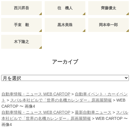
西川昇吾
往 機人
齊藤優太
手束 毅
黒木美珠
岡本幸一郎
木下隆之
アーカイブ
ア
ー
カ
自動車情報・ニュース WEB CARTOP
>
自動車イベント・カーイベン
イ
ト
>
スバル本社ビルで「世界の名機カレンダー」原画展開催
>
WEB
ブ
CARTOP 〜 画像4
自動車情報・ニュース WEB CARTOP
>
最新自動車ニュース
>
スバル
本社ビルで「世界の名機カレンダー」原画展開催
>
WEB CARTOP 〜
画像4