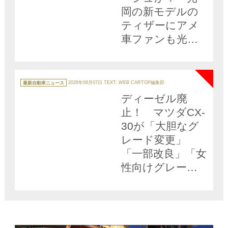
岡の新モデルの
ティザーにアメ
車ファンも光岡
ファンも歓喜!!
NEW
カ
テ
最新自動車ニュース
2026年08月07日
TEXT: WEB CARTOP編集部
ゴ
リ
ディーゼル廃
ー
止！ マツダCX-
30が「大胆なグ
レード変更」
「一部改良」「女
性向けグレード
を展開」した理
由とは？