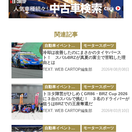
関連記事
カ
自動車イベント・カーイベント
モータースポーツ
テ
ゴ
冷却は改善したのにまさかのタイヤバース
リ
ト！ スバルBRZが真夏の富士で苦戦した理
ー
由とは
2026年08月08日
TEXT: WEB CARTOP編集部
カ
自動車イベント・カーイベント
モータースポーツ
テ
ゴ
トヨタ陣営がひしめくGR86・BRZ Cup 2026
リ
に３台のスバルで挑む！ ３名のドライバーが
ー
狙うはBRZでの王座奪還だ
2026年03月10日
TEXT: WEB CARTOP編集部
カ
自動車イベント・カーイベント
モータースポーツ
テ