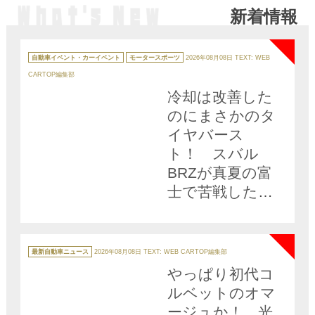
新着情報
王座奪還だ
NEW
カ
テ
自動車イベント・カーイベント
モータースポーツ
2026年08月08日
TEXT: WEB
ゴ
リ
CARTOP編集部
ー
冷却は改善した
のにまさかのタ
イヤバース
ト！ スバル
BRZが真夏の富
士で苦戦した理
由とは
NEW
カ
テ
最新自動車ニュース
2026年08月08日
TEXT: WEB CARTOP編集部
ゴ
リ
やっぱり初代コ
ー
ルベットのオマ
ージュか！ 光