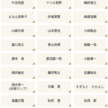
中谷明彦
マリオ高野
嶋田智之
まるも亜希子
伊達軍曹
御堀直嗣
山崎元裕
山本晋也
小林敦志
森口将之
青山尚暉
南陽一浩
廣本 泉
渡辺陽一郎
小鮒康一
桃田健史
藤田竜太
近藤暁史
清水草一
石橋 寛
すぎもと たかよし
（永福ランプ）
遠藤正賢
松村 透
加茂 新