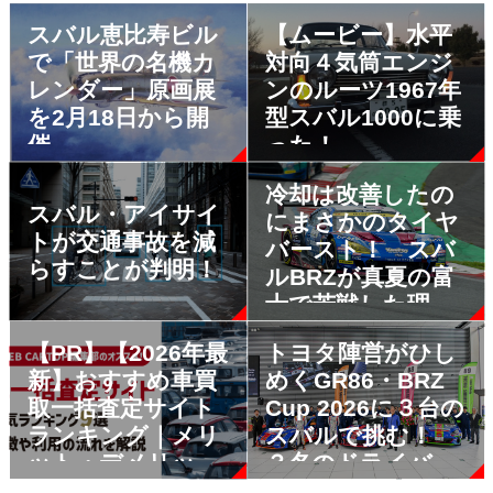
スバル恵比寿ビル
【ムービー】水平
で「世界の名機カ
対向４気筒エンジ
レンダー」原画展
ンのルーツ1967年
を2月18日から開
型スバル1000に乗
催
った！
冷却は改善したの
スバル・アイサイ
にまさかのタイヤ
トが交通事故を減
バースト！ スバ
らすことが判明！
ルBRZが真夏の富
士で苦戦した理由
とは
【PR】【2026年最
トヨタ陣営がひし
新】おすすめ車買
めくGR86・BRZ
取一括査定サイト
Cup 2026に３台の
ランキング｜メリ
スバルで挑む！
ット・デメリット
３名のドライバー
も解説
が狙うはBRZでの