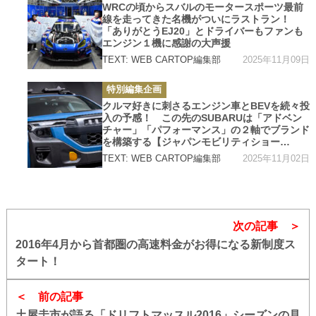
ゴ
WRCの頃からスバルのモータースポーツ最前
リ
線を走ってきた名機がついにラストラン！
ー
「ありがとうEJ20」とドライバーもファンも
エンジン１機に感謝の大声援
2025年11月09日
TEXT: WEB CARTOP編集部
カ
特別編集企画
テ
ゴ
クルマ好きに刺さるエンジン車とBEVを続々投
リ
入の予感！ この先のSUBARUは「アドベン
ー
チャー」「パフォーマンス」の２軸でブランド
を構築する【ジャパンモビリティショー
2025】
2025年11月02日
TEXT: WEB CARTOP編集部
次の記事
2016年4月から首都圏の高速料金がお得になる新制度ス
タート！
前の記事
土屋圭市が語る「ドリフトマッスル2016」シーズンの見