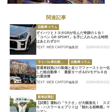
関連記事
カ
自動車コラム
テ
ゴ
ダイハツとトヨタGRが生んだ奇跡の１台！
リ
「コペン GR SPORT」を手に入れられる時間
ー
はあとわずか!!
2026年08月05日
TEXT: WEB CARTOP編集部
カ
ライバル車比較テスト
自動車コラム
テ
ゴ
普通車顔負けの装備と走りでファーストカー化
リ
した軽自動車！ 最新ターボ＆EVモデル６台
ー
の通信簿
2026年08月02日
TEXT: WEB CARTOP編集部
カ
新車試乗記
テ
ゴ
【試乗】運転の「ラクさ」が大幅進化！ スズ
リ
キ・ハスラー＆エブリイは「頼れる相棒感」マ
ー
シマシ