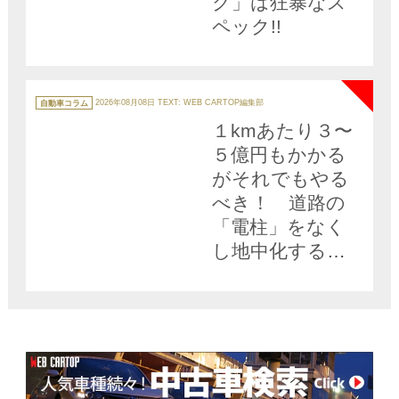
ク」は狂暴なス
ペック!!
NEW
カ
テ
自動車コラム
2026年08月08日
TEXT: WEB CARTOP編集部
ゴ
リ
１kmあたり３〜
ー
５億円もかかる
がそれでもやる
べき！ 道路の
「電柱」をなく
し地中化する計
り知れないメリ
ットとは