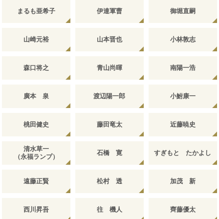
まるも亜希子
伊達軍曹
御堀直嗣
山崎元裕
山本晋也
小林敦志
森口将之
青山尚暉
南陽一浩
廣本 泉
渡辺陽一郎
小鮒康一
桃田健史
藤田竜太
近藤暁史
清水草一
石橋 寛
すぎもと たかよし
（永福ランプ）
遠藤正賢
松村 透
加茂 新
西川昇吾
往 機人
齊藤優太