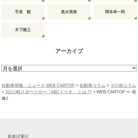
手束 毅
黒木美珠
岡本幸一郎
木下隆之
アーカイブ
ア
ー
カ
自動車情報・ニュース WEB CARTOP
>
自動車コラム
>
その他コラム
イ
>
3台の軽スポーツカー「ABCトリオ」 とは !?
>
WEB CARTOP 〜 画
ブ
像2
新車試乗記