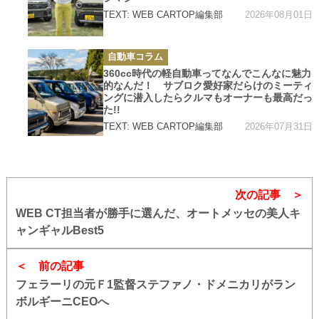
2026年08月01日
TEXT: WEB CARTOP編集部
カ
自動車コラム
テ
ゴ
360cc時代の軽自動車ってなんでこんなに魅力
リ
的なんだ！ サブロク愛好家だらけのミーティ
ー
ングに潜入したらクルマもオーナーも最高だっ
た!!
2026年07月31日
TEXT: WEB CARTOP編集部
次の記事
WEB CT担当者が勝手に選んだ、オートメッセの美人キ
ャンギャルBest5
前の記事
フェラーリの元Ｆ1監督ステファノ・ドメニカリがラン
ボルギーニCEOへ