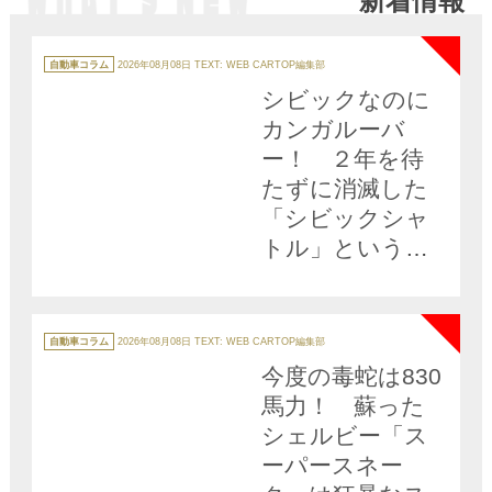
新着情報
NEW
カ
テ
自動車コラム
2026年08月08日
TEXT: WEB CARTOP編集部
ゴ
リ
シビックなのに
ー
カンガルーバ
ー！ ２年を待
たずに消滅した
「シビックシャ
トル」という異
色のSUV
NEW
カ
テ
自動車コラム
2026年08月08日
TEXT: WEB CARTOP編集部
ゴ
リ
今度の毒蛇は830
ー
馬力！ 蘇った
シェルビー「ス
ーパースネー