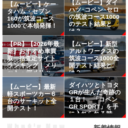
【ムービー】ダイ
【ムービー】ケー
ハツ･コペン･セロ
タハム・セブン
の筑波コース1000
160が筑波コース
のテスト結果と
1000で本領発揮！
は？
【PR】【2026年最
【ムービー】新型
新】おすすめ車買
アルトワークスの
取一括査定サイト
筑波コース1000全
ランキング｜メリ
開テスト結果と
ット・デメリット
は？
も解説
ダイハツとトヨタ
【ムービー】最新
GRが生んだ奇跡の
軽スポーツカー６
１台！ 「コペン
台のサーキット全
GR SPORT」を手
開テスト！
に入れられる時間
はあとわずか!!