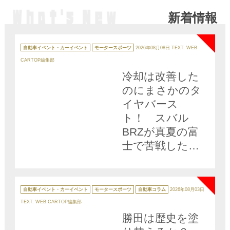
スファンを納得さ
た【動画】
新着情報
せられるか？
NEW
カ
テ
自動車イベント・カーイベント
モータースポーツ
2026年08月08日
TEXT: WEB
ゴ
リ
CARTOP編集部
ー
冷却は改善した
のにまさかのタ
イヤバース
ト！ スバル
BRZが真夏の富
士で苦戦した理
由とは
NEW
カ
テ
自動車イベント・カーイベント
モータースポーツ
自動車コラム
2026年08月03日
ゴ
リ
TEXT: WEB CARTOP編集部
ー
勝田は歴史を塗