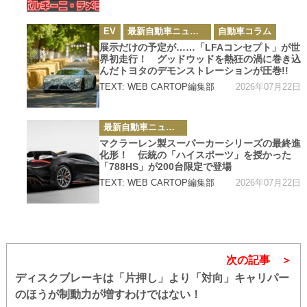
カ
EV
最新自動車ニュース
自動車コラム
テ
ゴ
展示だけの予定が……「LFAコンセプト」が世
リ
界初走行！ グッドウッドを熱狂の渦に巻き込
ー
んだトヨタのデモンストレーションが圧巻!!
2026年07月22日
TEXT: WEB CARTOP編集部
カ
最新自動車ニュース
テ
ゴ
マクラーレン製スーパーカーシリーズの最終進
リ
化形！ 伝統の「ハイスポーツ」を授かった
ー
「788HS」が200台限定で登場
2026年07月22日
TEXT: WEB CARTOP編集部
次の記事
ディスクブレーキは「片押し」より「対向」キャリパー
のほうが制動力が増すわけではない！