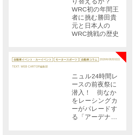
り替えるか？
WRC初の年間王
者に挑む勝田貴
元と日本人の
WRC挑戦の歴史
NEW
カ
テ
自動車イベント・カーイベント
モータースポーツ
自動車コラム
2026年08月02日
ゴ
リ
TEXT: WEB CARTOP編集部
ー
ニュル24時間レ
ースの前夜祭に
潜入！ 街なか
をレーシングカ
ーがパレードす
る「アーデナウ
ワー・レーシン
グデー」の盛り