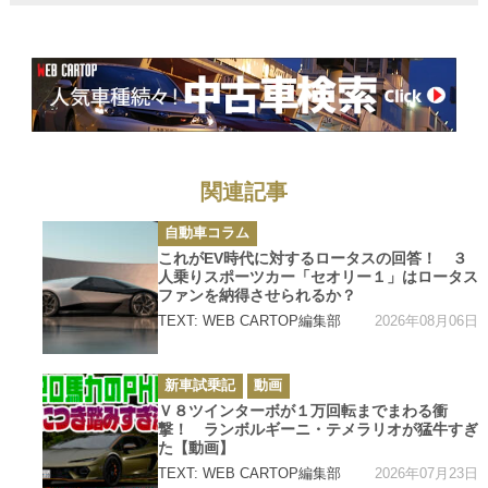
上がりっぷりに
感動【みどり独
乙通信】
関連記事
カ
自動車コラム
テ
ゴ
これがEV時代に対するロータスの回答！ ３
リ
人乗りスポーツカー「セオリー１」はロータス
ー
ファンを納得させられるか？
2026年08月06日
TEXT: WEB CARTOP編集部
カ
新車試乗記
動画
テ
ゴ
Ｖ８ツインターボが１万回転までまわる衝
リ
撃！ ランボルギーニ・テメラリオが猛牛すぎ
ー
た【動画】
2026年07月23日
TEXT: WEB CARTOP編集部