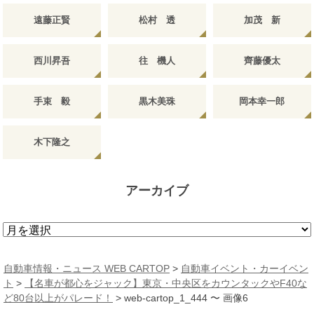
遠藤正賢
松村 透
加茂 新
西川昇吾
往 機人
齊藤優太
手束 毅
黒木美珠
岡本幸一郎
木下隆之
アーカイブ
ア
ー
カ
自動車情報・ニュース WEB CARTOP
>
自動車イベント・カーイベン
イ
ト
>
【名車が都心をジャック】東京・中央区をカウンタックやF40な
ブ
ど80台以上がパレード！
>
web-cartop_1_444 〜 画像6