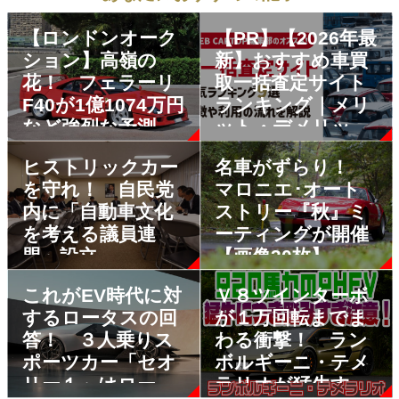
【ロンドンオーク
【PR】【2026年最
ション】高嶺の
新】おすすめ車買
花！ フェラーリ
取一括査定サイト
F40が1億1074万円
ランキング｜メリ
など強烈な予測落
ット・デメリット
札価格
も解説
ヒストリックカー
名車がずらり！
を守れ！ 自民党
マロニエ･オート
内に「自動車文化
ストリー『秋』ミ
を考える議員連
ーティングが開催
盟」設立
【画像30枚】
これがEV時代に対
Ｖ８ツインターボ
するロータスの回
が１万回転までま
答！ ３人乗りス
わる衝撃！ ラン
ポーツカー「セオ
ボルギーニ・テメ
リー１」はロータ
ラリオが猛牛すぎ