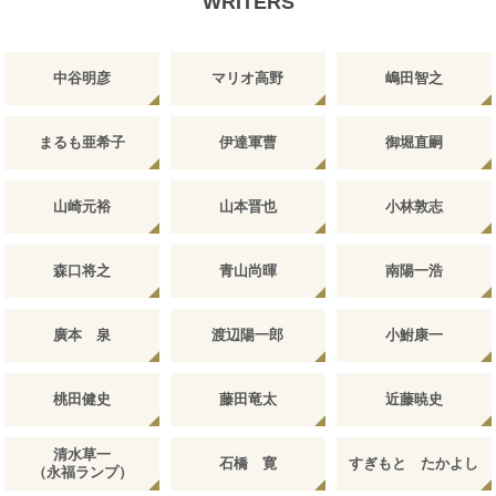
WRITERS
中谷明彦
マリオ高野
嶋田智之
まるも亜希子
伊達軍曹
御堀直嗣
山崎元裕
山本晋也
小林敦志
森口将之
青山尚暉
南陽一浩
廣本 泉
渡辺陽一郎
小鮒康一
桃田健史
藤田竜太
近藤暁史
清水草一
石橋 寛
すぎもと たかよし
（永福ランプ）