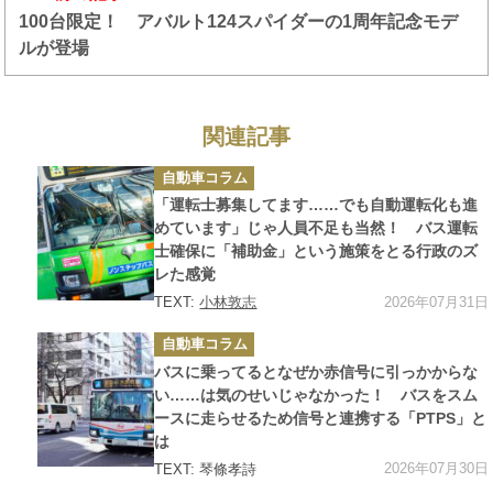
100台限定！ アバルト124スパイダーの1周年記念モデ
ルが登場
関連記事
カ
自動車コラム
テ
ゴ
「運転士募集してます……でも自動運転化も進
リ
ー
めています」じゃ人員不足も当然！ バス運転
士確保に「補助金」という施策をとる行政のズ
レた感覚
2026年07月31日
TEXT:
小林敦志
カ
自動車コラム
テ
ゴ
バスに乗ってるとなぜか赤信号に引っかからな
リ
ー
い……は気のせいじゃなかった！ バスをスム
ースに走らせるため信号と連携する「PTPS」と
は
2026年07月30日
TEXT: 琴條孝詩