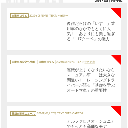
NE
カ
テ
自動車コラム
2026年08月07日
TEXT:
小鮒康一
ゴ
リ
傑作だらけの「いすゞ」乗
ー
用車のなかでもとくに人
気！ あまりにも美し過ぎ
る「117クーペ」の魅力
NE
カ
テ
自動車お役立ち情報
自動車コラム
2026年08月07日
TEXT:
中谷明彦
ゴ
リ
運転が上手くなりたいなら
ー
マニュアル車……は大きな
間違い！ レーシングドラ
イバーが語る「基礎を学ぶ
オートマ車」の重要性
NE
カ
テ
最新自動車ニュース
2026年08月07日
TEXT: WEB CARTOP
ゴ
リ
アルファロメオ・ジュニア
ー
でもっとも高価なモデ