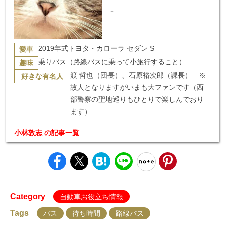
-
2019年式トヨタ・カローラ セダン S
愛車
乗りバス（路線バスに乗って小旅行すること）
趣味
渡 哲也（団長）、石原裕次郎（課長） ※
好きな有名人
故人となりますがいまも大ファンです（西
部警察の聖地巡りもひとりで楽しんでおり
ます）
小林敦志 の記事一覧
Category
自動車お役立ち情報
Tags
バス
待ち時間
路線バス