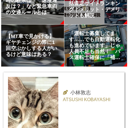
時の駐禁は？ 速度違
括査定サイトランキン
反は？」など緊急車両
グ｜メリット・デメリ
の交通ルールとは
ットも解説
「運転士募集してま
【MT車で見かける】
す……でも自動運転化
ギヤチェンジの際に1
も進めています」じゃ
回空ぶかしする人がい
人員不足も当然！ バ
るけど意味はある？
ス運転士確保に「補助
金」という施策をとる
行政のズレた感覚
小林敦志
ATSUSHI KOBAYASHI