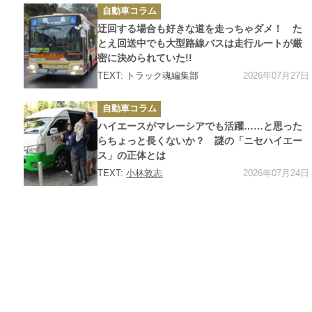
カ
自動車コラム
テ
ゴ
迂回する場合も好きな道を走っちゃダメ！ た
リ
ー
とえ回送中でも大型路線バスは走行ルートが厳
密に決められていた!!
2026年07月27日
TEXT: トラック魂編集部
カ
自動車コラム
テ
ゴ
ハイエースがマレーシアでも活躍……と思った
リ
ー
らちょっと長くないか？ 謎の「ニセハイエー
ス」の正体とは
2026年07月24日
TEXT:
小林敦志