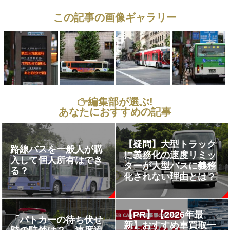
この記事の画像ギャラリー
編集部が選ぶ!
あなたにおすすめの記事
【疑問】大型トラック
路線バスを一般人が購
に義務化の速度リミッ
入して個人所有はでき
ターが大型バスに義務
る？
化されない理由とは？
【PR】【2026年最
「パトカーの待ち伏せ
新】おすすめ車買取一