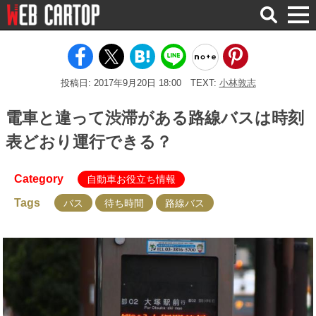
検
索
投稿日: 2017年9月20日 18:00
TEXT:
小林敦志
電車と違って渋滞がある路線バスは時刻
表どおり運行できる？
Category
自動車お役立ち情報
Tags
バス
待ち時間
路線バス