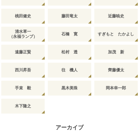
桃田健史
藤田竜太
近藤暁史
清水草一
石橋 寛
すぎもと たかよし
（永福ランプ）
遠藤正賢
松村 透
加茂 新
西川昇吾
往 機人
齊藤優太
手束 毅
黒木美珠
岡本幸一郎
木下隆之
アーカイブ