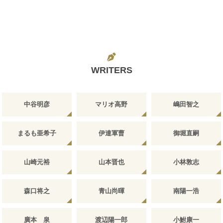
WRITERS
中谷明彦
マリオ高野
嶋田智之
まるも亜希子
伊達軍曹
御堀直嗣
山崎元裕
山本晋也
小林敦志
森口将之
青山尚暉
南陽一浩
廣本 泉
渡辺陽一郎
小鮒康一