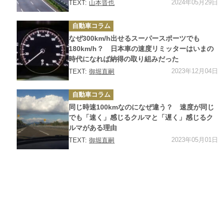
2024年05月29日
TEXT:
山本晋也
カ
自動車コラム
テ
ゴ
なぜ300km/h出せるスーパースポーツでも
リ
ー
180km/h？ 日本車の速度リミッターはいまの
時代になれば納得の取り組みだった
2023年12月04日
TEXT:
御堀直嗣
カ
自動車コラム
テ
ゴ
同じ時速100kmなのになぜ違う？ 速度が同じ
リ
ー
でも「速く」感じるクルマと「遅く」感じるク
ルマがある理由
2023年05月01日
TEXT:
御堀直嗣