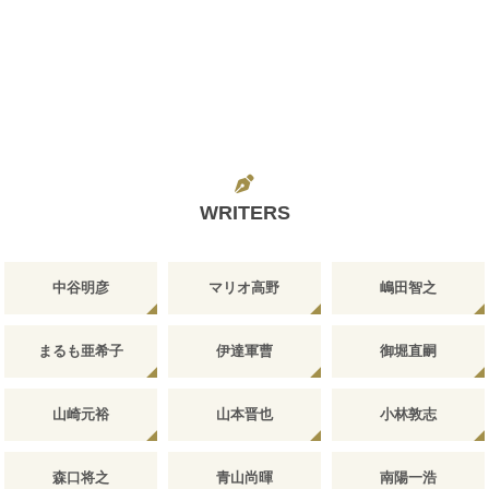
WRITERS
中谷明彦
マリオ高野
嶋田智之
まるも亜希子
伊達軍曹
御堀直嗣
山崎元裕
山本晋也
小林敦志
森口将之
青山尚暉
南陽一浩