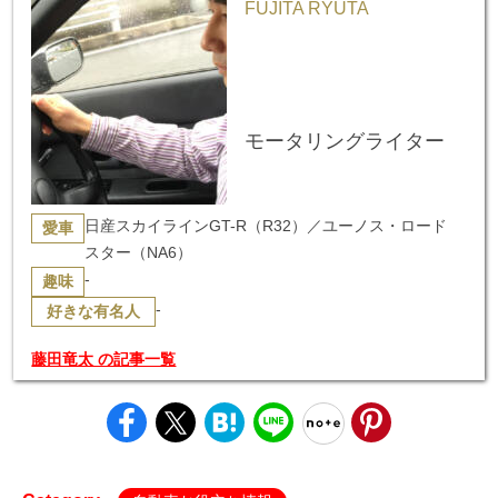
FUJITA RYUTA
モータリングライター
日産スカイラインGT-R（R32）／ユーノス・ロード
愛車
スター（NA6）
-
趣味
-
好きな有名人
藤田竜太 の記事一覧