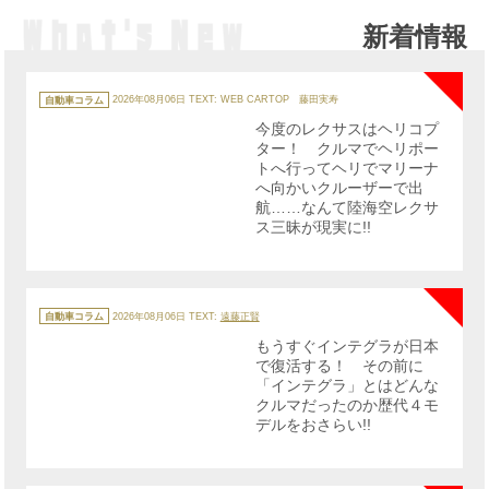
新着情報
NE
カ
テ
自動車コラム
2026年08月06日
TEXT: WEB CARTOP 藤田実寿
ゴ
リ
今度のレクサスはヘリコプ
ー
ター！ クルマでヘリポー
トへ行ってヘリでマリーナ
へ向かいクルーザーで出
航……なんて陸海空レクサ
ス三昧が現実に!!
NE
カ
テ
自動車コラム
2026年08月06日
TEXT:
遠藤正賢
ゴ
リ
もうすぐインテグラが日本
ー
で復活する！ その前に
「インテグラ」とはどんな
クルマだったのか歴代４モ
デルをおさらい!!
NE