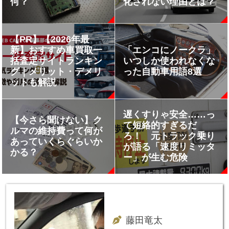
何？
化されない理由とは？
【PR】【2026年最
新】おすすめ車買取一
「エンコにノークラ」
括査定サイトランキン
いつしか使われなくな
グ｜メリット・デメリ
った自動車用語8選
ットも解説
遅くすりゃ安全……っ
【今さら聞けない】ク
て短絡的すぎるだ
ルマの維持費って何が
ろ！ 元トラック乗り
あっていくらぐらいか
が語る「速度リミッタ
かる？
ー」が生む危険
藤田竜太