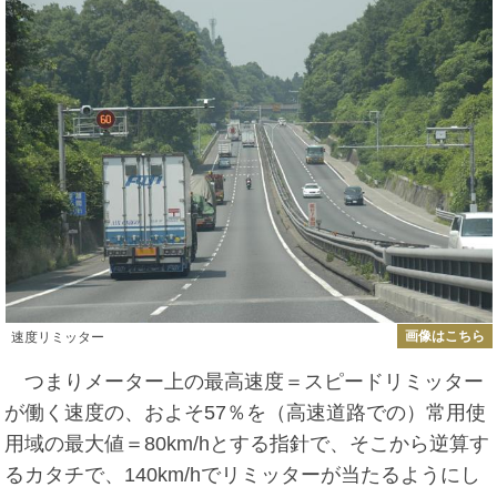
画像はこちら
速度リミッター
つまりメーター上の最高速度＝スピードリミッター
が働く速度の、およそ57％を（高速道路での）常用使
用域の最大値＝80km/hとする指針で、そこから逆算す
るカタチで、140km/hでリミッターが当たるようにし