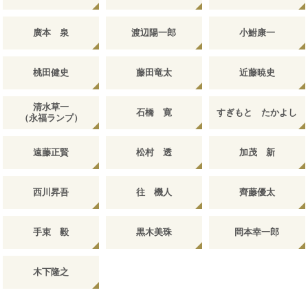
廣本 泉
渡辺陽一郎
小鮒康一
桃田健史
藤田竜太
近藤暁史
清水草一
石橋 寛
すぎもと たかよし
（永福ランプ）
遠藤正賢
松村 透
加茂 新
西川昇吾
往 機人
齊藤優太
手束 毅
黒木美珠
岡本幸一郎
木下隆之