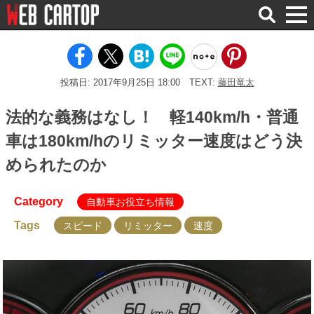
検
索
投稿日: 2017年9月25日 18:00
TEXT:
藤田竜太
法的な義務はなし！ 軽140km/h・普通
車は180km/hのリミッター速度はどう決
められたのか
Category
自動車お役立ち情報
Tags
スピード
リミッター
速度