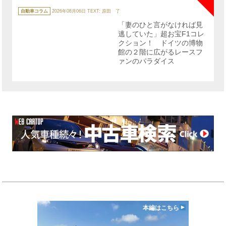
カ
テ
自動車コラム
2026年08月06日
TEXT: 原田 了
ゴ
リ
「妻のひと言がなければ見
ー
逃していた」超お宝F1コレ
クション！ ドイツの博物
館の２階に広がるレースフ
ァンのパラダイス
本編はこちら