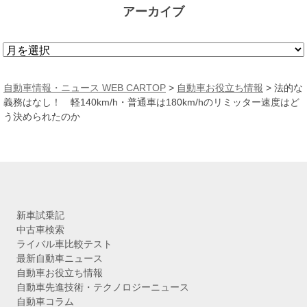
アーカイブ
ア
ー
カ
自動車情報・ニュース WEB CARTOP
>
自動車お役立ち情報
>
法的な
イ
義務はなし！ 軽140km/h・普通車は180km/hのリミッター速度はど
ブ
う決められたのか
新車試乗記
中古車検索
ライバル車比較テスト
最新自動車ニュース
自動車お役立ち情報
自動車先進技術・テクノロジーニュース
自動車コラム