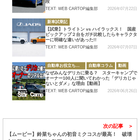
段
2026年07月22日
TEXT: WEB CARTOP編集部
カ
新車試乗記
テ
ゴ
【試乗】トライトン vs ハイラックス！ 国産
リ
ピックアップ２台をガチ比較したらキャラクタ
ー
ーに明確な違いがあった!!
2026年07月07日
TEXT: WEB CARTOP編集部
カ
自動車お役立ち情報
自動車コラム
動画
テ
ゴ
なぜみんなデリカに乗る？ スターキャンプで
リ
オーナー100人に聞いてわかった「デリカじゃ
ー
ないとダメ」な理由【動画】
2026年06月26日
TEXT: WEB CARTOP編集部
次の記事
【ムービー】鈴菜ちゃんの初音ミクコスが最高！ 破壊