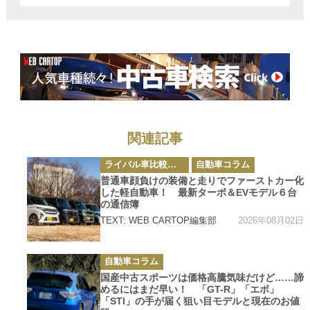
登場
関連記事
カ
ライバル車比較テスト
自動車コラム
テ
ゴ
普通車顔負けの装備と走りでファーストカー化
リ
した軽自動車！ 最新ターボ＆EVモデル６台
ー
の通信簿
2026年08月02日
TEXT: WEB CARTOP編集部
カ
自動車コラム
テ
ゴ
国産中古スポーツは価格高騰気味だけど……諦
リ
めるにはまだ早い！ 「GT-R」「エボ」
ー
「STI」の手が届く狙い目モデルと現在のお値