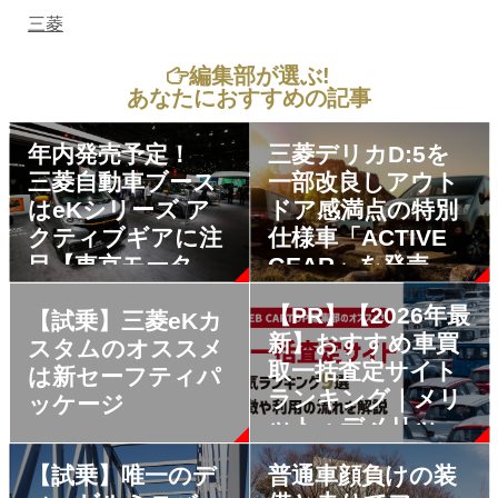
三菱
編集部が選ぶ!
あなたにおすすめの記事
年内発売予定！
三菱デリカD:5を
三菱自動車ブース
一部改良しアウト
はeKシリーズ ア
ドア感満点の特別
クティブギアに注
仕様車「ACTIVE
目【東京モーター
GEAR」を発売
ショー2017】
【PR】【2026年最
【試乗】三菱eKカ
新】おすすめ車買
スタムのオススメ
取一括査定サイト
は新セーフティパ
ランキング｜メリ
ッケージ
ット・デメリット
も解説
【試乗】唯一のデ
普通車顔負けの装