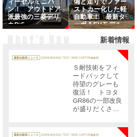
ィーゼルミニバ
備と走りでファー
ン！ アウトドア
ストカー化した軽
派最強の三菱デリ
自動車！ 最新タ
カD:5
ーボ＆EVモデル６
台の通信簿
新着情報
NEW
カ
テ
最新自動車ニュース
2026年08月06日
TEXT: WEB CARTOP編集部
ゴ
リ
Ｓ耐技術をフィ
ー
ードバックして
待望のグレーも
復活！ トヨタ
GR86の一部改良
が盛りだくさん
すぎる
NEW
カ
テ
最新自動車ニュース
2026年08月05日
TEXT: WEB CARTOP編集部