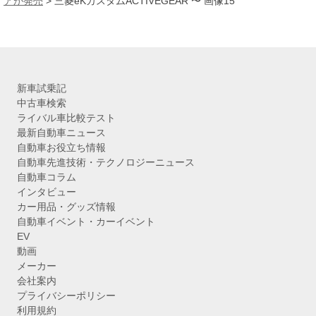
ブ
アが発売
>
三菱eKカスタムACTIVEGEAR 〜 画像15
新車試乗記
中古車検索
ライバル車比較テスト
最新自動車ニュース
自動車お役立ち情報
自動車先進技術・テクノロジーニュース
自動車コラム
インタビュー
カー用品・グッズ情報
自動車イベント・カーイベント
EV
動画
メーカー
会社案内
プライバシーポリシー
利用規約