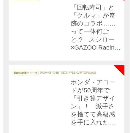
ゴ
リ
「回転寿司」と
ー
「クルマ」が奇
跡のコラボ……
って一体何ご
と!? スシロー
×GAZOO Racing
の限定イベント
NEW
「SUSHIGO！」
が激熱すぎる!!
カ
テ
最新自動車ニュース
2026年08月03日
TEXT: WEB CARTOP編集部
ゴ
リ
ホンダ・アコー
ー
ドが50周年で
「引き算デザイ
ン」！ 派手さ
を捨てて高級感
を手に入れた一
部改良モデルが