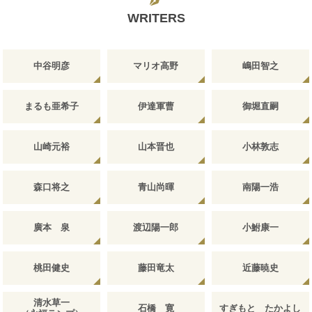
WRITERS
中谷明彦
マリオ高野
嶋田智之
まるも亜希子
伊達軍曹
御堀直嗣
山崎元裕
山本晋也
小林敦志
森口将之
青山尚暉
南陽一浩
廣本 泉
渡辺陽一郎
小鮒康一
桃田健史
藤田竜太
近藤暁史
清水草一
石橋 寛
すぎもと たかよし