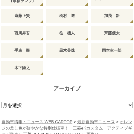
（永福ランプ）
遠藤正賢
松村 透
加茂 新
西川昇吾
往 機人
齊藤優太
手束 毅
黒木美珠
岡本幸一郎
木下隆之
アーカイブ
ア
ー
カ
自動車情報・ニュース WEB CARTOP
>
最新自動車ニュース
>
オレン
イ
ジの差し色が鮮やかな特別仕様車！ 三菱eKカスタム・アクティブギ