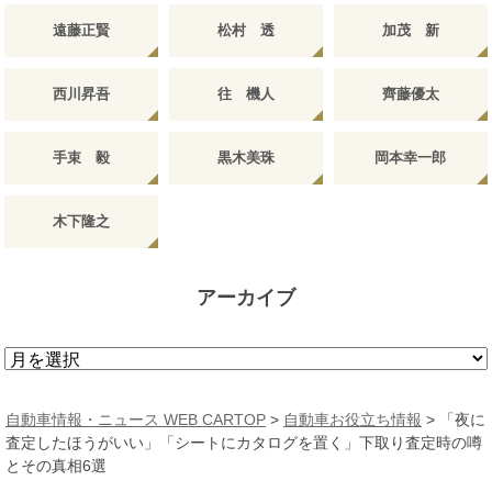
遠藤正賢
松村 透
加茂 新
西川昇吾
往 機人
齊藤優太
手束 毅
黒木美珠
岡本幸一郎
木下隆之
アーカイブ
ア
ー
カ
自動車情報・ニュース WEB CARTOP
>
自動車お役立ち情報
>
「夜に
イ
査定したほうがいい」「シートにカタログを置く」下取り査定時の噂
ブ
とその真相6選