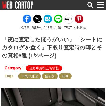
検
索
投稿日: 2018年1月13日 11:40
TEXT:
小林敦志
「夜に査定したほうがいい」「シートに
カタログを置く」下取り査定時の噂とそ
の真相6選 (1/2ページ)
Category
自動車お役立ち情報
Tags
下取り査定
値引き
新車