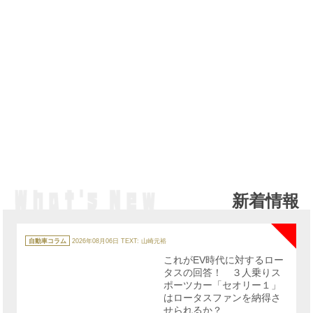
新着情報
NE
カ
テ
自動車コラム
2026年08月06日
TEXT: 山崎元裕
ゴ
リ
これがEV時代に対するロー
ー
タスの回答！ ３人乗りス
ポーツカー「セオリー１」
はロータスファンを納得さ
せられるか？