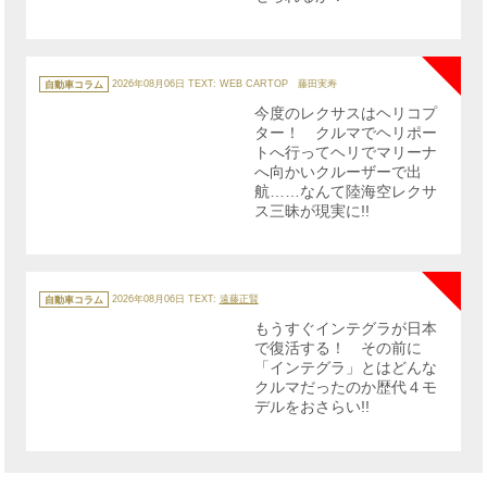
NE
カ
テ
自動車コラム
2026年08月06日
TEXT: WEB CARTOP 藤田実寿
ゴ
リ
今度のレクサスはヘリコプ
ー
ター！ クルマでヘリポー
トへ行ってヘリでマリーナ
へ向かいクルーザーで出
航……なんて陸海空レクサ
ス三昧が現実に!!
NE
カ
テ
自動車コラム
2026年08月06日
TEXT:
遠藤正賢
ゴ
リ
もうすぐインテグラが日本
ー
で復活する！ その前に
「インテグラ」とはどんな
クルマだったのか歴代４モ
デルをおさらい!!