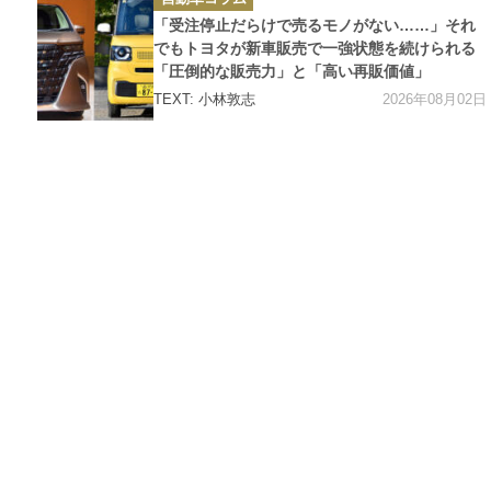
テ
ゴ
「受注停止だらけで売るモノがない……」それ
リ
ー
でもトヨタが新車販売で一強状態を続けられる
「圧倒的な販売力」と「高い再販価値」
2026年08月02日
TEXT: 小林敦志