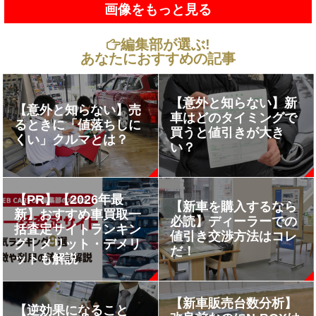
画像をもっと見る
編集部が選ぶ!
あなたにおすすめの記事
【意外と知らない】新
【意外と知らない】売
車はどのタイミングで
るときに「値落ちしに
買うと値引きが大き
くい」クルマとは？
い？
【PR】【2026年最
【新車を購入するなら
新】おすすめ車買取一
必読】ディーラーでの
括査定サイトランキン
値引き交渉方法はコレ
グ｜メリット・デメリ
だ！
ットも解説
【新車販売台数分析】
【逆効果になること