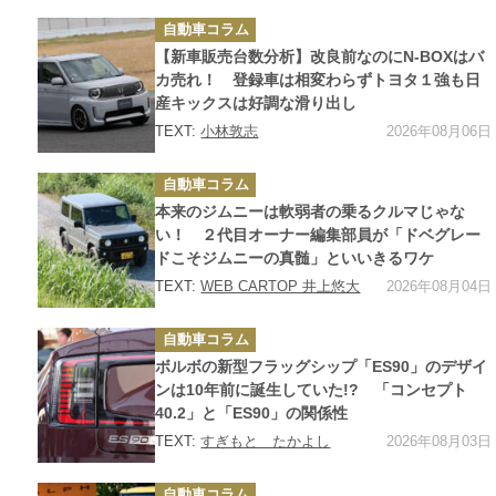
カ
自動車コラム
テ
ゴ
【新車販売台数分析】改良前なのにN-BOXはバ
リ
ー
カ売れ！ 登録車は相変わらずトヨタ１強も日
産キックスは好調な滑り出し
2026年08月06日
TEXT:
小林敦志
カ
自動車コラム
テ
ゴ
本来のジムニーは軟弱者の乗るクルマじゃな
リ
ー
い！ ２代目オーナー編集部員が「ドベグレー
ドこそジムニーの真髄」といいきるワケ
2026年08月04日
TEXT:
WEB CARTOP 井上悠大
カ
自動車コラム
テ
ゴ
ボルボの新型フラッグシップ「ES90」のデザイ
リ
ー
ンは10年前に誕生していた!? 「コンセプト
40.2」と「ES90」の関係性
2026年08月03日
TEXT:
すぎもと たかよし
カ
自動車コラム