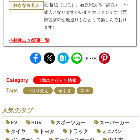
渡 哲也（団長）、石原裕次郎（課長） ※
好きな有名人
故人となりますがいまも大ファンです（西
部警察の聖地巡りもひとりで楽しんでおり
ます）
小林敦志 の記事一覧
Category
自動車お役立ち情報
Tags
下取り査定
値引き
新車
人気のタグ
EV
SUV
スポーツカー
スーパーカー
タイヤ
トヨタ
トラック
ミニバン