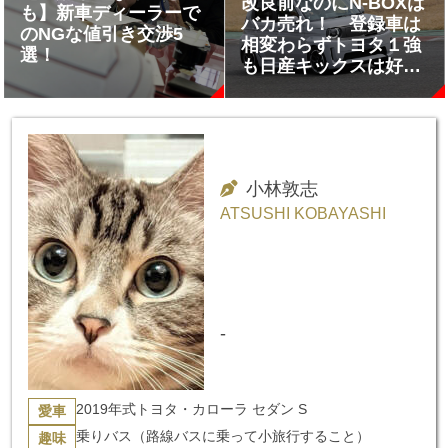
改良前なのにN-BOXは
も】新車ディーラーで
バカ売れ！ 登録車は
のNGな値引き交渉5
相変わらずトヨタ１強
選！
も日産キックスは好調
な滑り出し
小林敦志
ATSUSHI KOBAYASHI
-
2019年式トヨタ・カローラ セダン S
愛車
乗りバス（路線バスに乗って小旅行すること）
趣味