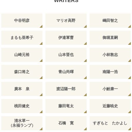
WRITERS
中谷明彦
マリオ高野
嶋田智之
まるも亜希子
伊達軍曹
御堀直嗣
山崎元裕
山本晋也
小林敦志
森口将之
青山尚暉
南陽一浩
廣本 泉
渡辺陽一郎
小鮒康一
桃田健史
藤田竜太
近藤暁史
清水草一
石橋 寛
すぎもと たかよし
（永福ランプ）