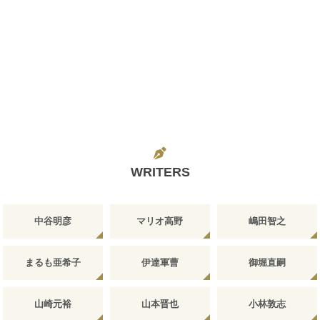
WRITERS
中谷明彦
マリオ高野
嶋田智之
まるも亜希子
伊達軍曹
御堀直嗣
山崎元裕
山本晋也
小林敦志