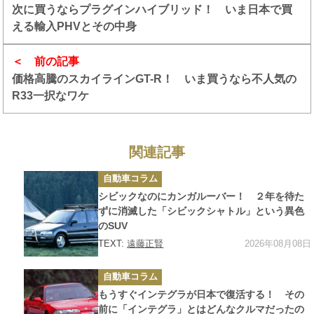
次に買うならプラグインハイブリッド！ いま日本で買
える輸入PHVとその中身
前の記事
価格高騰のスカイラインGT-R！ いま買うなら不人気の
R33一択なワケ
関連記事
カ
自動車コラム
テ
ゴ
シビックなのにカンガルーバー！ ２年を待た
リ
ー
ずに消滅した「シビックシャトル」という異色
のSUV
2026年08月08日
TEXT:
遠藤正賢
カ
自動車コラム
テ
ゴ
もうすぐインテグラが日本で復活する！ その
リ
ー
前に「インテグラ」とはどんなクルマだったの