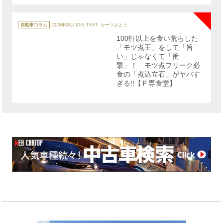
NE
カ
テ
自動車コラム
2026年08月10日
TEXT: カーツさとう
ゴ
リ
100軒以上を食い荒らした
ー
「モツ煮王」をして「旨
い」じゃなくて「衝
撃」！ モツ煮フリーク必
食の「煮込立石」がヤバす
ぎる!!【Ｐ専食堂】