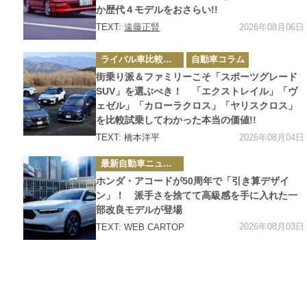
か歴代４モデルをおさらい!!
2026年08月06日
TEXT:
遠藤正賢
カ
ライバル車比較テスト
自動車コラム
テ
ゴ
街乗り派＆ファミリーこそ「スポーツグレード
リ
ー
SUV」を選ぶべき！ 「エクストレイル」「ヴ
ェゼル」「カローラクロス」「ヤリスクロス」
を比較試乗してわかった本当の価値!!
2026年08月04日
TEXT: 橋本洋平
カ
最新自動車ニュース
テ
ゴ
ホンダ・アコードが50周年で「引き算デザイ
リ
ー
ン」！ 派手さを捨てて高級感を手に入れた一
部改良モデルが登場
2026年08月03日
TEXT: WEB CARTOP