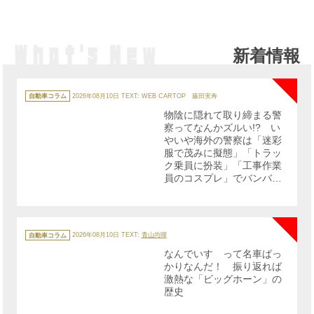
新着情報
NE
カ
テ
自動車コラム
2026年08月10日
TEXT: WEB CARTOP 藤田実寿
ゴ
リ
物陰に隠れて取り締まる警
ー
察ってなんかズルい!? い
やいや海外の警察は「迷彩
服で茂みに擬態」「トラッ
ク乗員に扮装」「工事作業
員のコスプレ」でバンバン
取り締まっていた!!
NE
カ
テ
自動車コラム
2026年08月10日
TEXT:
青山尚暉
ゴ
リ
なんでいすゞって名車ばっ
ー
かりなんだ！ 振り返れば
激熱な「ビッグホーン」の
歴史