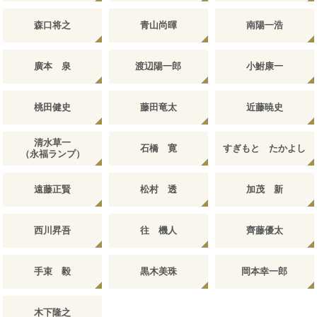
森口将之
青山尚暉
南陽一浩
廣本 泉
渡辺陽一郎
小鮒康一
桃田健史
藤田竜太
近藤暁史
清水草一
石橋 寛
すぎもと たかよし
（永福ランプ）
遠藤正賢
松村 透
加茂 新
西川昇吾
往 機人
齊藤優太
手束 毅
黒木美珠
岡本幸一郎
木下隆之