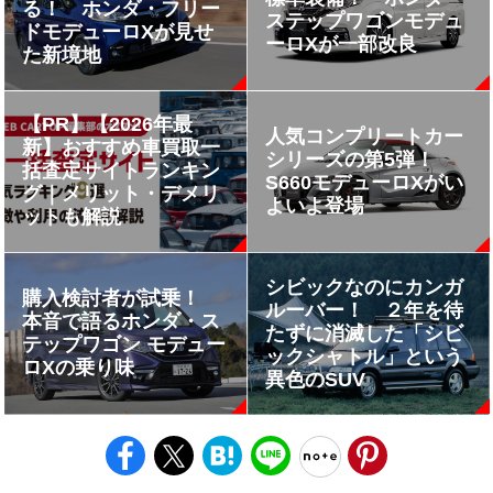
る！ ホンダ・フリー
ステップワゴンモデュ
ドモデューロXが見せ
ーロXが一部改良
た新境地
【PR】【2026年最
人気コンプリートカー
新】おすすめ車買取一
シリーズの第5弾！
括査定サイトランキン
S660モデューロXがい
グ｜メリット・デメリ
よいよ登場
ットも解説
シビックなのにカンガ
購入検討者が試乗！
ルーバー！ ２年を待
本音で語るホンダ・ス
たずに消滅した「シビ
テップワゴン モデュー
ックシャトル」という
ロXの乗り味
異色のSUV