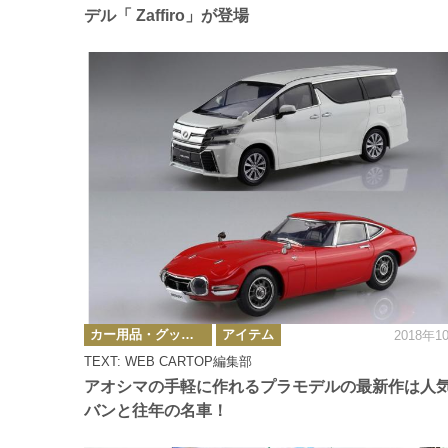
デル「 Zaffiro」が登場
カ
カー用品・グッズ情報
アイテム
2018年1
テ
ゴ
TEXT: WEB CARTOP編集部
リ
ー
アオシマの手軽に作れるプラモデルの最新作は人
バンと往年の名車！