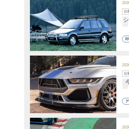
20
カ
自
テ
ゴ
シ
リ
ー
R
20
カ
自
テ
ゴ
リ
ー
ア
20