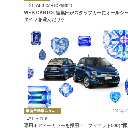
ゴ
TEXT: WEB CARTOP編集部
リ
ー
WEB CARTOP編集部がスタッフカーにオールシ
タイヤを選んだワケ
カ
最新自動車ニュース
2018年1
テ
ゴ
TEXT: 今泉 史
リ
ー
専用ボディーカラーを採用！ フィアット500に