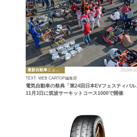
カ
最新自動車ニュース
2018年1
テ
ゴ
TEXT: WEB CARTOP編集部
リ
ー
電気自動車の祭典「第24回日本EVフェスティバル
11月3日に筑波サーキットコース1000で開催