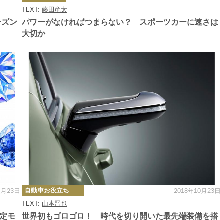
ゴ
TEXT:
藤田竜太
リ
ー
ーズン
パワーがなければつまらない？ スポーツカーに速さは
大切か
カ
自動車お役立ち情報
0月23日
2018年10月23
テ
ゴ
TEXT:
山本晋也
リ
ー
限定モ
世界初もゴロゴロ！ 時代を切り開いた最先端装備を搭