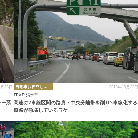
カ
自動車お役立ち情報
0月23日
2018年10月22
テ
ゴ
TEXT:
清水草一
リ
ー
ラー系
高速の2車線区間の路肩・中央分離帯を削り3車線化する
道路が急増しているワケ