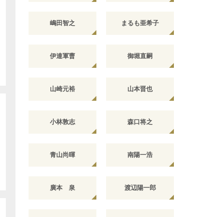
嶋田智之
まるも亜希子
伊達軍曹
御堀直嗣
山崎元裕
山本晋也
小林敦志
森口将之
青山尚暉
南陽一浩
廣本 泉
渡辺陽一郎