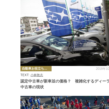
カ
自動車お役立ち情報
2018年1
テ
ゴ
TEXT:
小林敦志
リ
ー
認定中古車が新車並の価格？ 複雑化するディー
中古車の現状