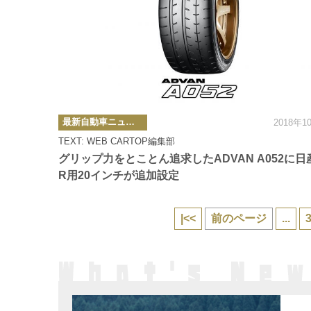
カ
最新自動車ニュース
2018年1
テ
ゴ
TEXT: WEB CARTOP編集部
リ
ー
グリップ力をとことん追求したADVAN A052に日産
R用20インチが追加設定
|<<
前のページ
...