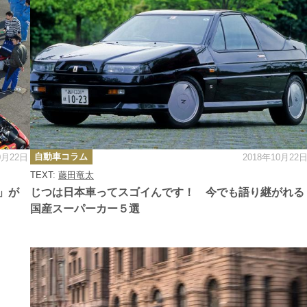
カ
自動車コラム
0月22日
2018年10月22
テ
ゴ
TEXT:
藤田竜太
リ
ー
」が
じつは日本車ってスゴイんです！ 今でも語り継がれる
国産スーパーカー５選