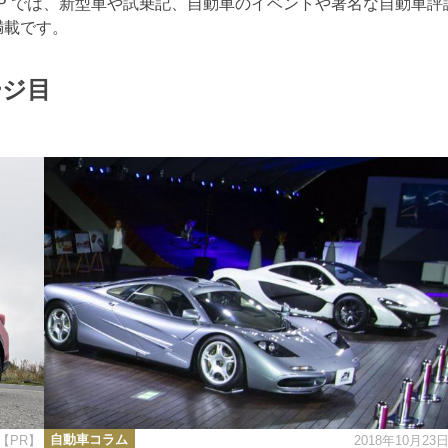
RTOP では、新型車や試乗記、自動車のイベントや著名な自動車評
満載です。
ージ目
カ
自動車コラム
【PR】
2018年10月23
テ