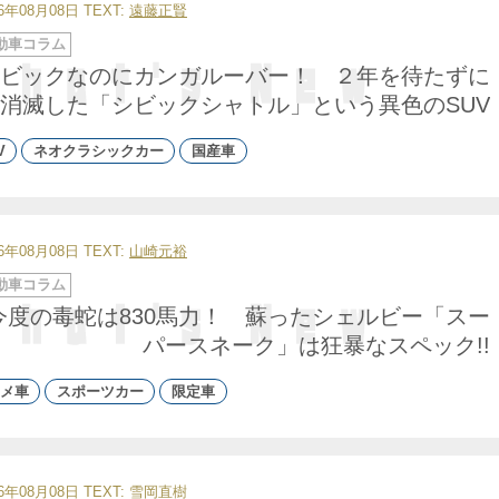
26年08月08日
TEXT:
遠藤正賢
動車コラム
ビックなのにカンガルーバー！ ２年を待たずに
消滅した「シビックシャトル」という異色のSUV
V
ネオクラシックカー
国産車
26年08月08日
TEXT:
山崎元裕
動車コラム
今度の毒蛇は830馬力！ 蘇ったシェルビー「スー
パースネーク」は狂暴なスペック!!
メ車
スポーツカー
限定車
26年08月08日
TEXT: 雪岡直樹