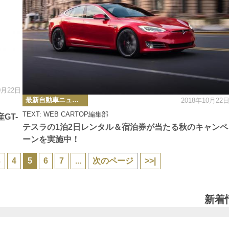
0月22日
カ
最新自動車ニュース
2018年10月22
テ
ゴ
TEXT: WEB CARTOP編集部
リ
GT-
ー
テスラの1泊2日レンタル＆宿泊券が当たる秋のキャンペ
ーンを実施中！
3
4
5
6
7
...
次のページ
>>|
新着