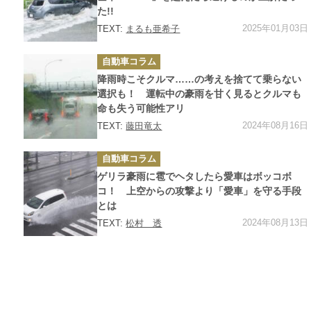
た!!
2025年01月03日
TEXT:
まるも亜希子
カ
自動車コラム
テ
ゴ
降雨時こそクルマ……の考えを捨てて乗らない
リ
ー
選択も！ 運転中の豪雨を甘く見るとクルマも
命も失う可能性アリ
2024年08月16日
TEXT:
藤田竜太
カ
自動車コラム
テ
ゴ
ゲリラ豪雨に雹でヘタしたら愛車はボッコボ
リ
ー
コ！ 上空からの攻撃より「愛車」を守る手段
とは
2024年08月13日
TEXT:
松村 透