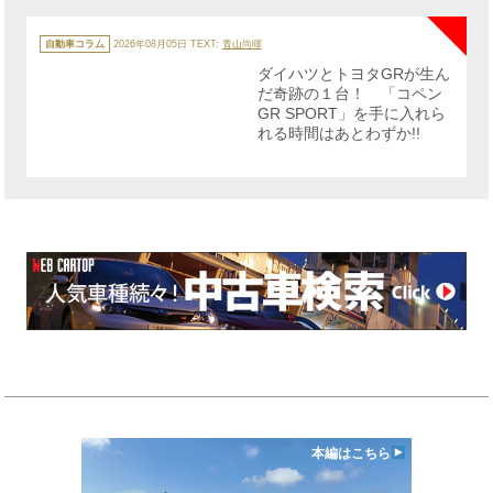
NE
カ
テ
自動車コラム
2026年08月05日
TEXT:
青山尚暉
ゴ
リ
ダイハツとトヨタGRが生ん
ー
だ奇跡の１台！ 「コペン
GR SPORT」を手に入れら
れる時間はあとわずか!!
本編はこちら