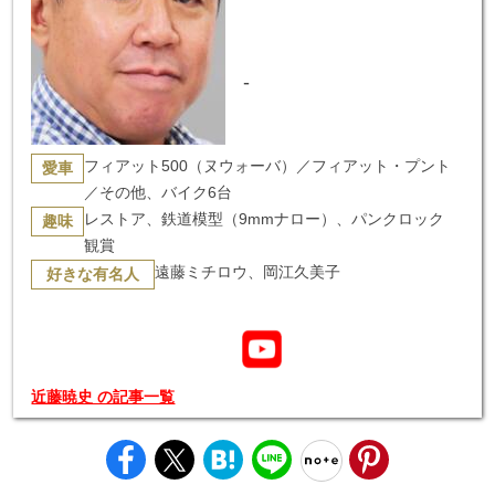
-
フィアット500（ヌウォーバ）／フィアット・プント
愛車
／その他、バイク6台
レストア、鉄道模型（9mmナロー）、パンクロック
趣味
観賞
遠藤ミチロウ、岡江久美子
好きな有名人
近藤暁史 の記事一覧