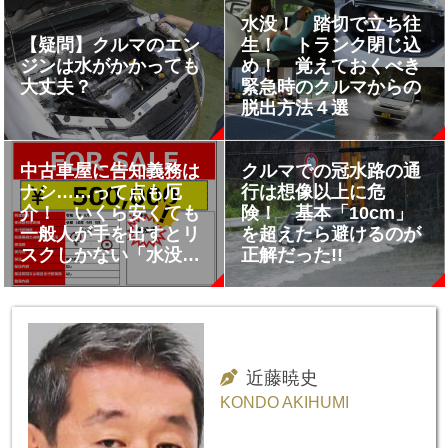
水没！ 踏切で立ち往
【疑問】クルマのエン
生！ トランク閉じ込
ジンは水がかかっても
め！ 覚えておくべき
大丈夫？
緊急時のクルマからの
脱出方法４選
中古車屋に告知義務は
クルマでの冠水路の通
ナシ……って点も厄
行は想像以上に危
介！ いくら安くても
険！ 基本「10cm」
一般人が手を出すとリ
を超えたら避けるのが
スクしかない「水没
正解だった!!
車」
近藤暁史
KONDO AKIHUMI