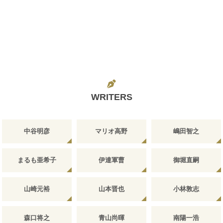
WRITERS
中谷明彦
マリオ高野
嶋田智之
まるも亜希子
伊達軍曹
御堀直嗣
山崎元裕
山本晋也
小林敦志
森口将之
青山尚暉
南陽一浩