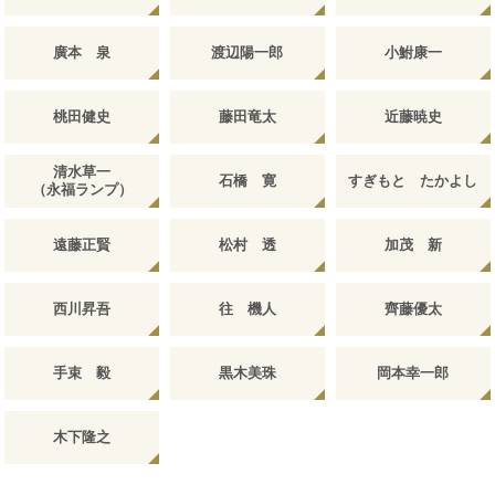
廣本 泉
渡辺陽一郎
小鮒康一
桃田健史
藤田竜太
近藤暁史
清水草一
石橋 寛
すぎもと たかよし
（永福ランプ）
遠藤正賢
松村 透
加茂 新
西川昇吾
往 機人
齊藤優太
手束 毅
黒木美珠
岡本幸一郎
木下隆之