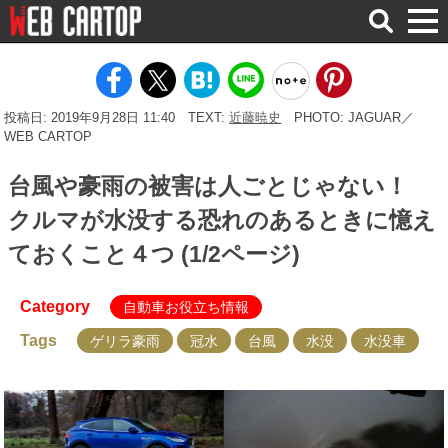
検
索
投稿日: 2019年9月28日 11:40
TEXT:
近藤暁史
PHOTO: JAGUAR／
WEB CARTOP
台風や豪雨の被害は人ごとじゃない！
クルマが水没する恐れのあるときに憶え
ておくこと４つ (1/2ページ)
Category
自動車お役立ち情報
Tags
ゲリラ豪雨
冠水
台風
水没
水没車