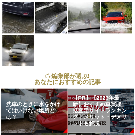
編集部が選ぶ!
あなたにおすすめの記事
【PR】【2026年最
洗車のときに水をかけ
新】おすすめ車買取一
てはいけない場所と
括査定サイトランキン
は？
グ｜メリット・デメリ
ットも解説