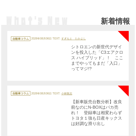
新着情報
NE
カ
テ
自動車コラム
2026年08月06日
TEXT:
すぎもと たかよし
ゴ
リ
シトロエンの新世代デザイ
ー
ンを投入した「C3エアクロ
ス ハイブリッド」！ ここ
までやってもまだ「入口」
ってマジ!?
NE
カ
テ
自動車コラム
2026年08月06日
TEXT:
小林敦志
ゴ
リ
【新車販売台数分析】改良
ー
前なのにN-BOXはバカ売
れ！ 登録車は相変わらず
トヨタ１強も日産キックス
は好調な滑り出し