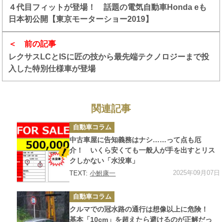
４代目フィットが登場！ 話題の電気自動車Honda eも
日本初公開【東京モーターショー2019】
前の記事
レクサスLCとISに匠の技から最先端テクノロジーまで投
入した特別仕様車が登場
関連記事
カ
自動車コラム
テ
ゴ
中古車屋に告知義務はナシ……って点も厄
リ
ー
介！ いくら安くても一般人が手を出すとリス
クしかない「水没車」
2025年09月07日
TEXT:
小鮒康一
カ
自動車コラム
テ
ゴ
クルマでの冠水路の通行は想像以上に危険！
リ
ー
基本「10cm」を超えたら避けるのが正解だっ