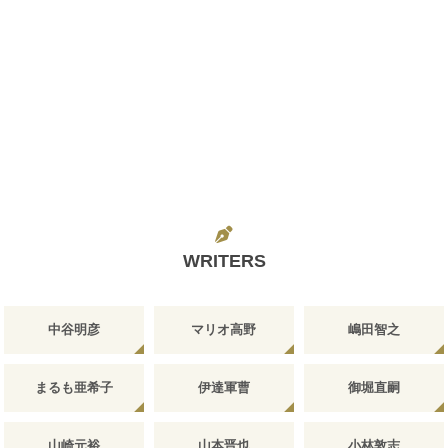
WRITERS
中谷明彦
マリオ高野
嶋田智之
まるも亜希子
伊達軍曹
御堀直嗣
山崎元裕
山本晋也
小林敦志