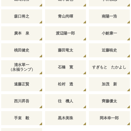
森口将之
青山尚暉
南陽一浩
廣本 泉
渡辺陽一郎
小鮒康一
桃田健史
藤田竜太
近藤暁史
清水草一
石橋 寛
すぎもと たかよし
（永福ランプ）
遠藤正賢
松村 透
加茂 新
西川昇吾
往 機人
齊藤優太
手束 毅
黒木美珠
岡本幸一郎