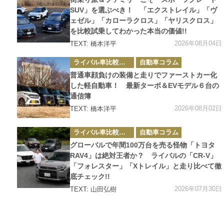
リ
ー
SUV」を選ぶべき！ 「エクストレイル」「ヴ
ェゼル」「カローラクロス」「ヤリスクロス」
を比較試乗してわかった本当の価値!!
2026年08月04日
TEXT: 橋本洋平
カ
ライバル車比較テスト
自動車コラム
テ
ゴ
普通車顔負けの装備と走りでファーストカー化
リ
ー
した軽自動車！ 最新ターボ＆EVモデル６台の
通信簿
2026年08月02日
TEXT: 橋本洋平
カ
ライバル車比較テスト
自動車コラム
テ
ゴ
グローバルで年間100万台を売る怪物「トヨタ
リ
ー
RAV4」は絶対王者か？ ライバルの「CR-V」
「フォレスター」「Xトレイル」と走り比べて徹
底チェック!!
2026年07月30日
TEXT: 山田弘樹