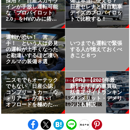
採用？ 日産スカイラ
備は本当に使える？
インが手放し運転可能
日産セレナと軽自動車
な「プロパイロット
デイズのプロパイロッ
2.0」をHVのみに搭載
トで比較する！
したワケ
運転が恐い！ 苦
手！ という人は必見
いつまでも運転で緊張
の運転が上手くなった
する人が憶えておくべ
と勘違いするほど凄い
きこと８つ
クルマの装備８選
ニスモでもオーテック
【PR】【2026年最
でもない「日産公認」
新】おすすめ車買取一
コンプリートカー「ウ
括査定サイトランキン
ォリアー」が凄い！
グ｜メリット・デメリ
オフロードを極めた圧
ットも解説
巻チューニングマシン
は日本にも導入希望!!