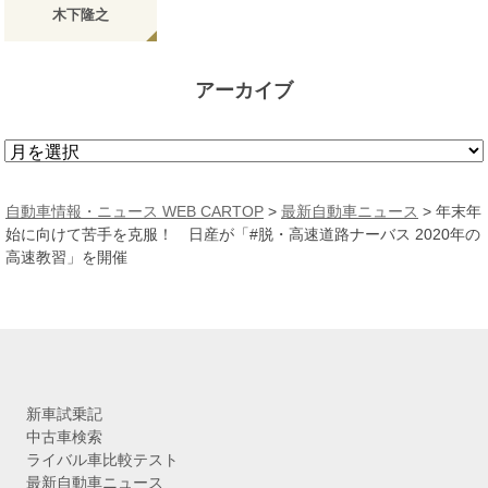
木下隆之
アーカイブ
ア
ー
カ
自動車情報・ニュース WEB CARTOP
>
最新自動車ニュース
>
年末年
イ
始に向けて苦手を克服！ 日産が「#脱・高速道路ナーバス 2020年の
ブ
高速教習」を開催
新車試乗記
中古車検索
ライバル車比較テスト
最新自動車ニュース