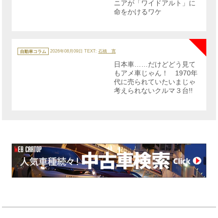
ニアが「ワイドアルト」に
命をかけるワケ
NE
カ
テ
自動車コラム
2026年08月09日
TEXT:
石橋 寛
ゴ
リ
日本車……だけどどう見て
ー
もアメ車じゃん！ 1970年
代に売られていたいまじゃ
考えられないクルマ３台!!