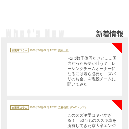
新着情報
NE
カ
テ
自動車コラム
2026年08月09日
TEXT:
廣本 泉
ゴ
リ
F1は数千億円だけど……国
ー
内だったら夢が叶う？ レ
ーシングチームオーナーに
なるには幾ら必要か「ズバ
リのお金」を現役チームに
聞いてみた
NE
カ
テ
自動車コラム
2026年08月09日
TEXT: 立花義鷹（CARトップ）
ゴ
リ
このスズキ愛はヤバすぎ
ー
る！ 50台ものスズキ車を
所有してきた京大卒エンジ