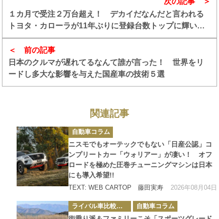
次の記事
１カ月で受注２万台超え！ デカイだなんだと言われる
トヨタ・カローラが11年ぶりに登録台数トップに輝いた
ワケ
前の記事
日本のクルマが遅れてるなんて誰が言った！ 世界をリ
ードし多大な影響を与えた国産車の技術５選
関連記事
カ
自動車コラム
テ
ゴ
ニスモでもオーテックでもない「日産公認」コ
リ
ー
ンプリートカー「ウォリアー」が凄い！ オフ
ロードを極めた圧巻チューニングマシンは日本
にも導入希望!!
2026年08月04日
TEXT: WEB CARTOP 藤田実寿
カ
ライバル車比較テスト
自動車コラム
テ
ゴ
街乗り派＆ファミリーこそ「スポーツグレード