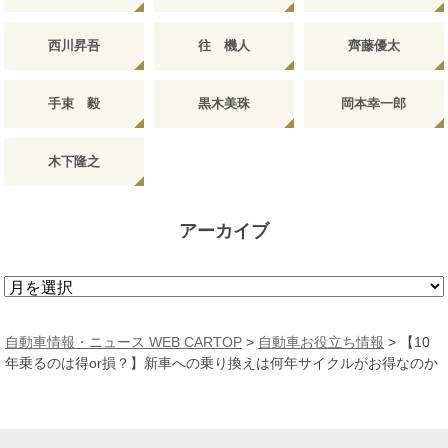
西川昇吾
往 機人
齊藤優太
手束 毅
黒木美珠
岡本幸一郎
木下隆之
アーカイブ
ア
ー
カ
自動車情報・ニュース WEB CARTOP
>
自動車お役立ち情報
>
【10
イ
年乗るのは得or損？】新車への乗り換えは何年サイクルがお得なのか
ブ