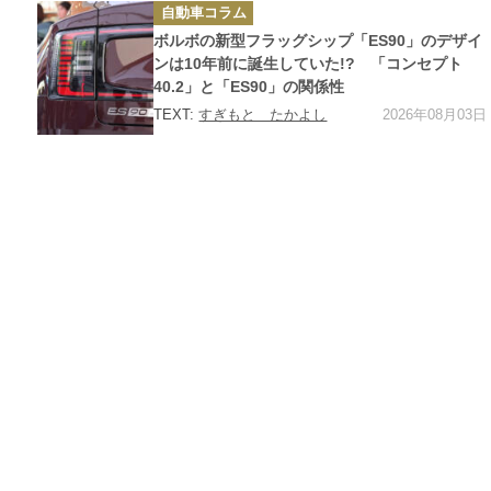
カ
自動車コラム
テ
ゴ
ボルボの新型フラッグシップ「ES90」のデザイ
リ
ー
ンは10年前に誕生していた!? 「コンセプト
40.2」と「ES90」の関係性
2026年08月03日
TEXT:
すぎもと たかよし