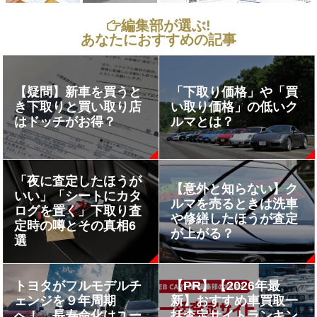
編集部が選ぶ!
あなたにおすすめの記事
【疑問】新車を買うと
「下取り価格」や「買
き下取りと買い取り店
い取り価格」の低いク
はドッチがお得？
ルマとは？
「夜に査定したほうが
【意外と知らない】ク
いい」「シートにカタ
ルマを売るときは洗車
ログを置く」下取り査
や修繕したほうが査定
定時の噂とその真相6
が上がる？
選
トヨタがフルモデルチ
【PR】【2026年最
ェンジを９年周期
新】おすすめ車買取一
へ！ 長寿命化はユー
括査定サイトランキン