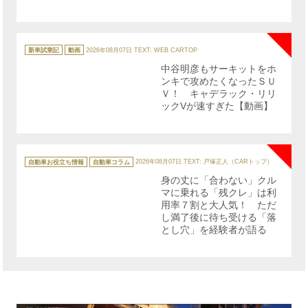
NE
カ
テ
新車試乗記
動画
2026年08月07日
TEXT: WEB CARTOP
ゴ
リ
中谷明彦もサーキットをホ
ー
ンキで攻めたくなったＳＵ
Ｖ！ キャデラック・リリ
ックVが速すぎた【動画】
NE
カ
テ
自動車お役立ち情報
自動車コラム
2026年08月07日
TEXT: 戸塚正人（CARトップ）
ゴ
リ
身の丈に「合わない」クル
ー
マに乗れる「残クレ」は利
用率７割と大人気！ ただ
し満了後に待ち受ける「落
とし穴」を経験者が語る