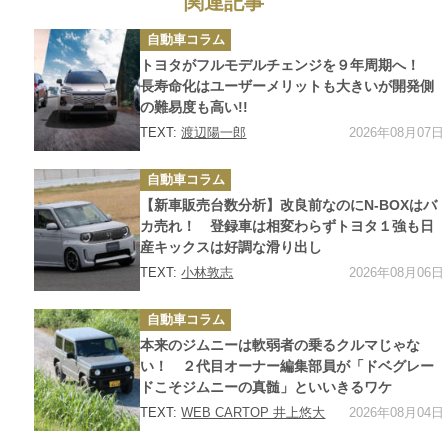
関連記事
カ
自動車コラム
テ
ゴ
トヨタがフルモデルチェンジを９年周期へ！
リ
ー
長寿命化はユーザーメリットも大きいが開発側
の難易度も高い!!
2026年08月07日
TEXT:
渡辺陽一郎
カ
自動車コラム
テ
ゴ
【新車販売台数分析】改良前なのにN-BOXはバ
リ
ー
カ売れ！ 登録車は相変わらずトヨタ１強も日
産キックスは好調な滑り出し
2026年08月06日
TEXT:
小林敦志
カ
自動車コラム
テ
ゴ
本来のジムニーは軟弱者の乗るクルマじゃな
リ
ー
い！ ２代目オーナー編集部員が「ドベグレー
ドこそジムニーの真髄」といいきるワケ
2026年08月04日
TEXT:
WEB CARTOP 井上悠大