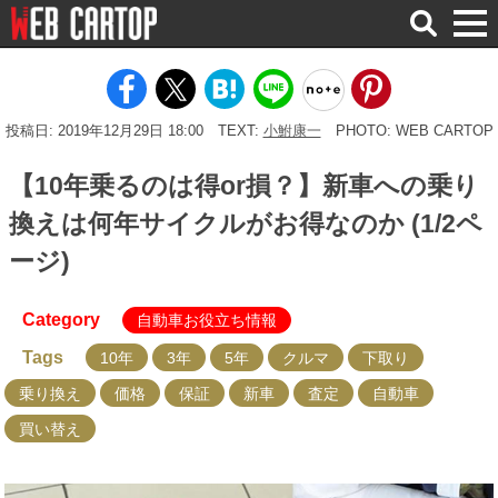
検
索
投稿日: 2019年12月29日 18:00
TEXT:
小鮒康一
PHOTO: WEB CARTOP
【10年乗るのは得or損？】新車への乗り
換えは何年サイクルがお得なのか (1/2ペ
ージ)
Category
自動車お役立ち情報
Tags
10年
3年
5年
クルマ
下取り
乗り換え
価格
保証
新車
査定
自動車
買い替え