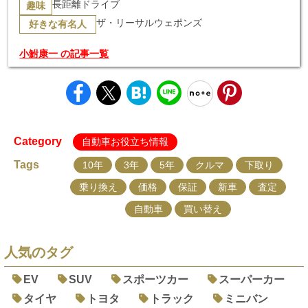
長距離ドライブ
趣味
ザ・リーサルウェポンズ
好きな有名人
小鮒康一 の記事一覧
Category
自動車お役立ち情報
Tags
10年
3年
5年
クルマ
下取り
乗り換え
価格
保証
新車
査定
自動車
買い替え
人気のタグ
EV
SUV
スポーツカー
スーパーカー
タイヤ
トヨタ
トラック
ミニバン