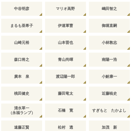
中谷明彦
マリオ高野
嶋田智之
まるも亜希子
伊達軍曹
御堀直嗣
山崎元裕
山本晋也
小林敦志
森口将之
青山尚暉
南陽一浩
廣本 泉
渡辺陽一郎
小鮒康一
桃田健史
藤田竜太
近藤暁史
清水草一
石橋 寛
すぎもと たかよし
（永福ランプ）
遠藤正賢
松村 透
加茂 新