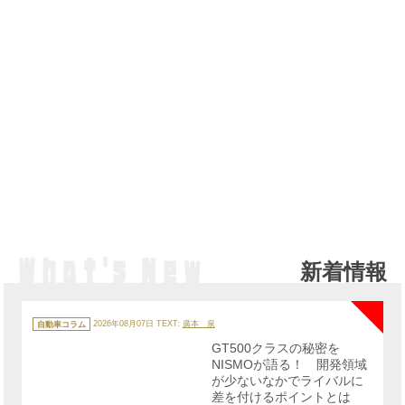
新着情報
NE
カ
テ
自動車コラム
2026年08月07日
TEXT:
廣本 泉
ゴ
リ
GT500クラスの秘密を
ー
NISMOが語る！ 開発領域
が少ないなかでライバルに
差を付けるポイントとは