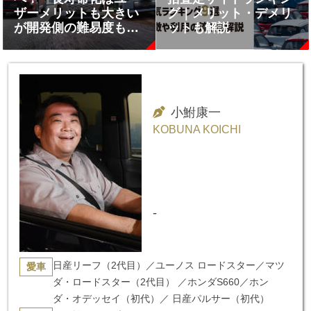
ザーメリットも大きい
グ｜メリット・デメリ
が開発側の難易度も高
ットも解説
い!!
小鮒康一
KOBUNA KOICHI
-
日産リーフ（2代目）／ユーノス ロードスター／マツ
愛車
ダ・ロードスター（2代目） ／ホンダS660／ホン
ダ・オデッセイ（初代）／ 日産パルサー（初代）