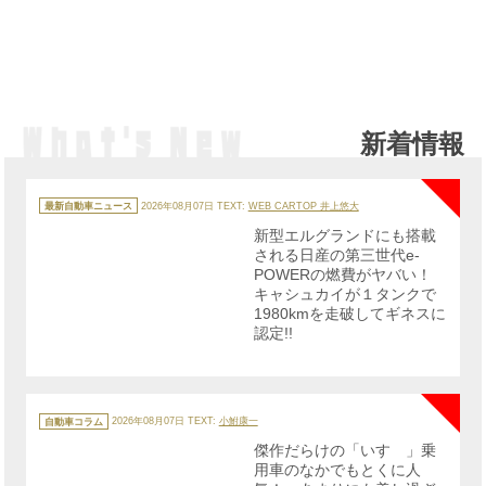
新着情報
NE
カ
テ
最新自動車ニュース
2026年08月07日
TEXT:
WEB CARTOP 井上悠大
ゴ
リ
新型エルグランドにも搭載
ー
される日産の第三世代e-
POWERの燃費がヤバい！
キャシュカイが１タンクで
1980kmを走破してギネスに
認定!!
NE
カ
テ
自動車コラム
2026年08月07日
TEXT:
小鮒康一
ゴ
リ
傑作だらけの「いすゞ」乗
ー
用車のなかでもとくに人