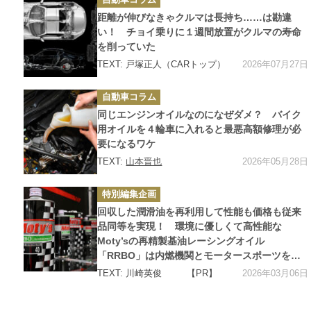
テ
ゴ
距離が伸びなきゃクルマは長持ち……は勘違
リ
ー
い！ チョイ乗りに１週間放置がクルマの寿命
を削っていた
2026年07月27日
TEXT: 戸塚正人（CARトップ）
カ
自動車コラム
テ
ゴ
同じエンジンオイルなのになぜダメ？ バイク
リ
ー
用オイルを４輪車に入れると最悪高額修理が必
要になるワケ
2026年05月28日
TEXT:
山本晋也
カ
特別編集企画
テ
ゴ
回収した潤滑油を再利用して性能も価格も従来
リ
ー
品同等を実現！ 環境に優しくて高性能な
Moty’sの再精製基油レーシングオイル
「RRBO」は内燃機関とモータースポーツを持
続可能にするオイルだった
2026年03月06日
TEXT: 川崎英俊
【PR】