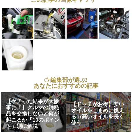
編集部が選ぶ!
あなたにおすすめの記事
【ケチった結果が大惨
【ドッチがお得】安い
事に！】クルマの消耗
オイルをこまめに換え
品を交換しないと何が
るor高いオイルを長く
起こるか「10のポイン
使う
ト」別に解説