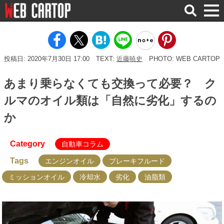
検
索
投稿日: 2020年7月30日 17:00
TEXT:
近藤暁史
PHOTO: WEB CARTOP
あまり乗らなくても交換って必要？ ク
ルマのオイル類は「自然に劣化」するの
か
Category
自動車コラム
Tags
エンジンオイル
ブレーキフルード
ミッションオイル
冷却水
劣化
油脂類