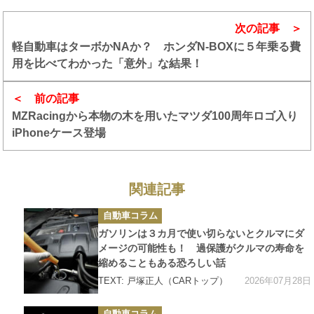
次の記事
軽自動車はターボかNAか？ ホンダN-BOXに５年乗る費
用を比べてわかった「意外」な結果！
前の記事
MZRacingから本物の木を用いたマツダ100周年ロゴ入り
iPhoneケース登場
関連記事
カ
自動車コラム
テ
ゴ
ガソリンは３カ月で使い切らないとクルマにダ
リ
ー
メージの可能性も！ 過保護がクルマの寿命を
縮めることもある恐ろしい話
2026年07月28日
TEXT: 戸塚正人（CARトップ）
カ
自動車コラム