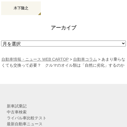
木下隆之
アーカイブ
ア
ー
カ
自動車情報・ニュース WEB CARTOP
>
自動車コラム
>
あまり乗らな
イ
くても交換って必要？ クルマのオイル類は「自然に劣化」するのか
ブ
新車試乗記
中古車検索
ライバル車比較テスト
最新自動車ニュース