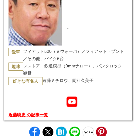
-
フィアット500（ヌウォーバ）／フィアット・プント
愛車
／その他、バイク6台
レストア、鉄道模型（9mmナロー）、パンクロック
趣味
観賞
遠藤ミチロウ、岡江久美子
好きな有名人
近藤暁史 の記事一覧