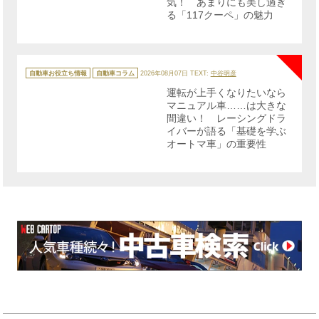
気！ あまりにも美し過ぎ
る「117クーペ」の魅力
NE
カ
テ
自動車お役立ち情報
自動車コラム
2026年08月07日
TEXT:
中谷明彦
ゴ
リ
運転が上手くなりたいなら
ー
マニュアル車……は大きな
間違い！ レーシングドラ
イバーが語る「基礎を学ぶ
オートマ車」の重要性