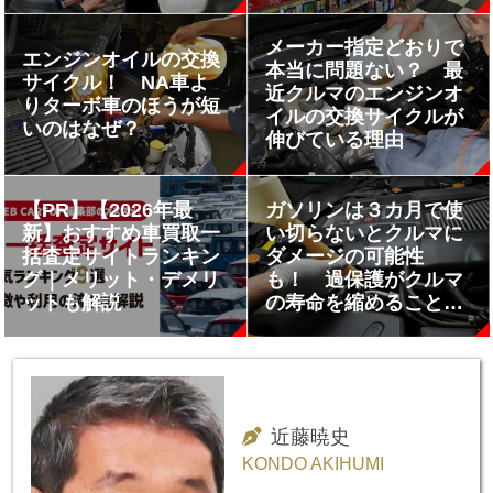
メーカー指定どおりで
エンジンオイルの交換
本当に問題ない？ 最
サイクル！ NA車よ
近クルマのエンジンオ
りターボ車のほうが短
イルの交換サイクルが
いのはなぜ？
伸びている理由
【PR】【2026年最
ガソリンは３カ月で使
新】おすすめ車買取一
い切らないとクルマに
括査定サイトランキン
ダメージの可能性
グ｜メリット・デメリ
も！ 過保護がクルマ
ットも解説
の寿命を縮めることも
ある恐ろしい話
近藤暁史
KONDO AKIHUMI