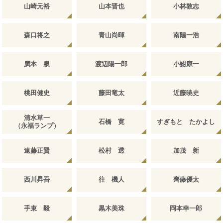
山崎元裕
山本晋也
小林敦志
森口将之
青山尚暉
南陽一浩
廣本 泉
渡辺陽一郎
小鮒康一
桃田健史
藤田竜太
近藤暁史
清水草一
石橋 寛
すぎもと たかよし
（永福ランプ）
遠藤正賢
松村 透
加茂 新
西川昇吾
往 機人
齊藤優太
手束 毅
黒木美珠
岡本幸一郎