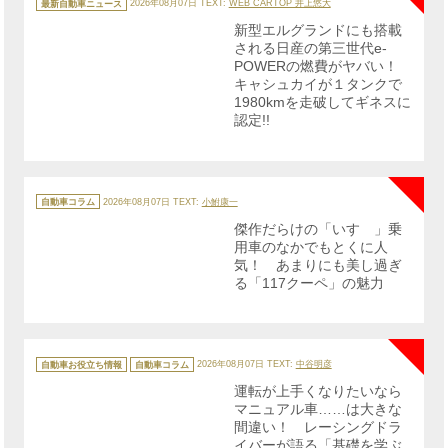
テ
最新自動車ニュース
2026年08月07日
TEXT:
WEB CARTOP 井上悠大
ゴ
リ
新型エルグランドにも搭載
ー
される日産の第三世代e-
POWERの燃費がヤバい！
キャシュカイが１タンクで
1980kmを走破してギネスに
認定!!
NE
カ
テ
自動車コラム
2026年08月07日
TEXT:
小鮒康一
ゴ
リ
傑作だらけの「いすゞ」乗
ー
用車のなかでもとくに人
気！ あまりにも美し過ぎ
る「117クーペ」の魅力
NE
カ
テ
自動車お役立ち情報
自動車コラム
2026年08月07日
TEXT:
中谷明彦
ゴ
リ
運転が上手くなりたいなら
ー
マニュアル車……は大きな
間違い！ レーシングドラ
イバーが語る「基礎を学ぶ