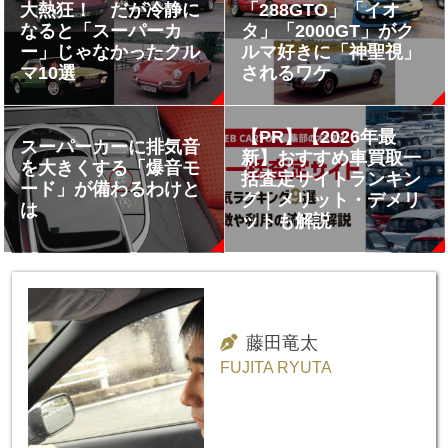
大熱狂！ だが冷静に
「288GTO」「イオ
なると「スーパーカ
タ」「2000GT」がク
ー」じゃなかったクル
ルマ好きに「神聖視」
マ10選
されるワケ
【PR】【2026年最
スーパーカーに排気音
新】おすすめ車買取一
を大きくする「爆音モ
括査定サイトランキン
ード」が備わるわけと
グ｜メリット・デメリ
は
ットも解説
藤田竜太
FUJITA RYUTA