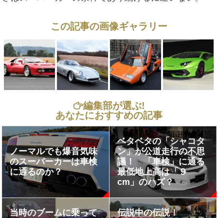
この記事の画像ギャラリー
編集部が選ぶ!
あなたにおすすめの記事
ベタベタの「シャコタ
ノーマルでも爆音気味
ン」が公道走行の不思
のスーパーカーは車検
議！ 「車検」に通る
に通るのか？
最低地上高は「９
cm」のハズ？
当時のブームに乗って
伝説中の伝説！