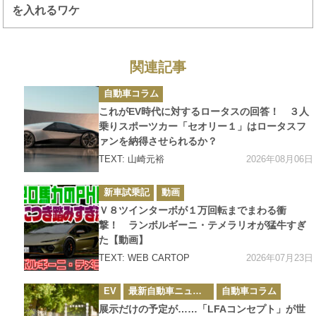
を入れるワケ
関連記事
カ
自動車コラム
テ
ゴ
これがEV時代に対するロータスの回答！ ３人
リ
ー
乗りスポーツカー「セオリー１」はロータスフ
ァンを納得させられるか？
2026年08月06日
TEXT: 山崎元裕
カ
新車試乗記
動画
テ
ゴ
Ｖ８ツインターボが１万回転までまわる衝
リ
ー
撃！ ランボルギーニ・テメラリオが猛牛すぎ
た【動画】
2026年07月23日
TEXT: WEB CARTOP
カ
EV
最新自動車ニュース
自動車コラム
テ
ゴ
展示だけの予定が……「LFAコンセプト」が世
リ