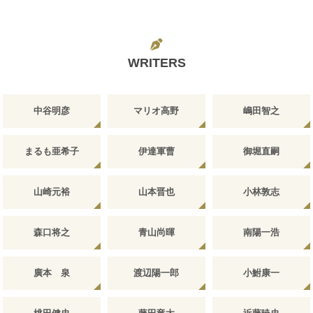
WRITERS
中谷明彦
マリオ高野
嶋田智之
まるも亜希子
伊達軍曹
御堀直嗣
山崎元裕
山本晋也
小林敦志
森口将之
青山尚暉
南陽一浩
廣本 泉
渡辺陽一郎
小鮒康一