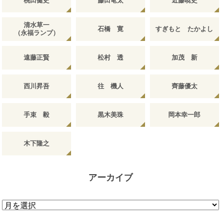
桃田健史
藤田竜太
近藤暁史
清水草一
石橋 寛
すぎもと たかよし
（永福ランプ）
遠藤正賢
松村 透
加茂 新
西川昇吾
往 機人
齊藤優太
手束 毅
黒木美珠
岡本幸一郎
木下隆之
アーカイブ
ア
ー