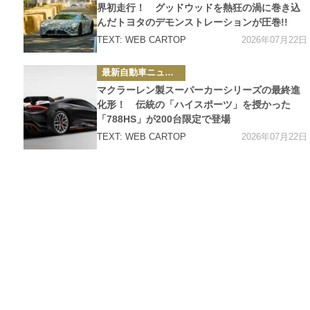
ー
界初走行！ グッドウッドを熱狂の渦に巻き込
んだトヨタのデモンストレーションが圧巻!!
2026年07月22日
TEXT: WEB CARTOP
カ
最新自動車ニュース
テ
ゴ
マクラーレン製スーパーカーシリーズの最終進
リ
ー
化形！ 伝統の「ハイスポーツ」を授かった
「788HS」が200台限定で登場
2026年07月22日
TEXT: WEB CARTOP