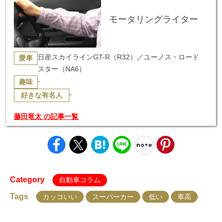
モータリングライター
日産スカイラインGT-R（R32）／ユーノス・ロード
愛車
スター（NA6）
-
趣味
-
好きな有名人
藤田竜太 の記事一覧
Category
自動車コラム
Tags
カッコいい
スーパーカー
低い
車高