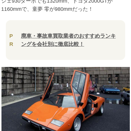
シェ930ターボでも1320mm、トヨタ2000GTが
1160mmで、童夢 零が980mmだった！
P
廃車・事故車買取業者のおすすめランキ
R
ングを会社別に徹底比較！