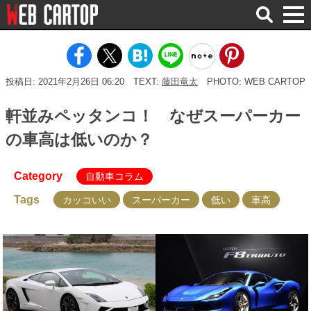
検
索
投稿日: 2021年2月26日 06:20
TEXT:
藤田竜太
PHOTO: WEB CARTOP
軒並みペッタンコ！ なぜスーパーカー
の車高は低いのか？
Category
自動車コラム
Tags
カッコいい
スーパーカー
低い
車高