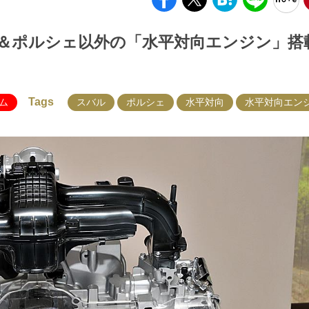
＆ポルシェ以外の「水平対向エンジン」搭
Tags
ム
スバル
ポルシェ
水平対向
水平対向エン