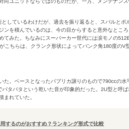
対向ユニットならではのものだが、一方、メンテナンス
術としているわけだが、過去を振り返ると、スバルとポ
ジンを積んでいるのは、今の目からすると意外なところ
てみた。ちなみにスーパーカー世代には涙モノの512B
がこちらは、クランク形状によってバンク角180度のV
た。ベースとなったパブリカ譲りのもので790ccの水
でバタバタという乾いた音が印象的だった。2U型と呼ば
積まれていた。
利用するのがおすすめ？ランキング形式で比較