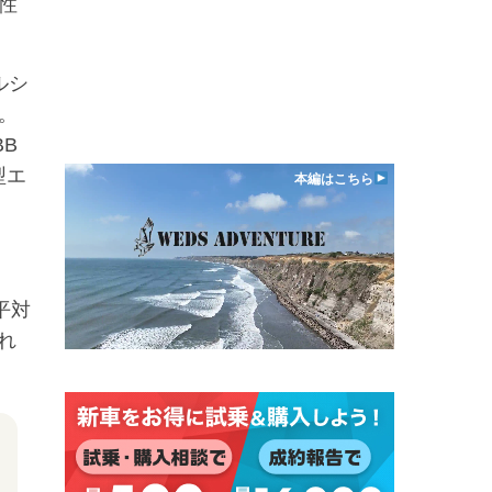
性
ルシ
。
B
型エ
本編はこちら
平対
れ