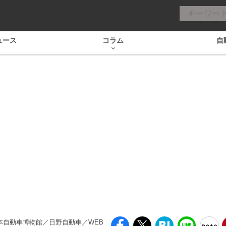
ュース
コラム
自
 日本自動車博物館／日野自動車／WEB