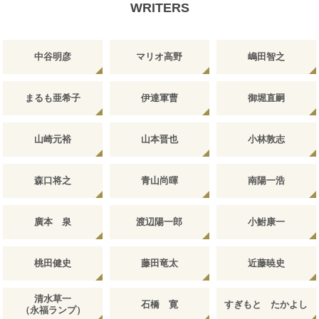
WRITERS
中谷明彦
マリオ高野
嶋田智之
まるも亜希子
伊達軍曹
御堀直嗣
山崎元裕
山本晋也
小林敦志
森口将之
青山尚暉
南陽一浩
廣本 泉
渡辺陽一郎
小鮒康一
桃田健史
藤田竜太
近藤暁史
清水草一
石橋 寛
すぎもと たかよし
（永福ランプ）