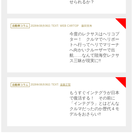
せられるか？
NE
カ
テ
自動車コラム
2026年08月06日
TEXT: WEB CARTOP 藤田実寿
ゴ
リ
今度のレクサスはヘリコプ
ー
ター！ クルマでヘリポー
トへ行ってヘリでマリーナ
へ向かいクルーザーで出
航……なんて陸海空レクサ
ス三昧が現実に!!
NE
カ
テ
自動車コラム
2026年08月06日
TEXT:
遠藤正賢
ゴ
リ
もうすぐインテグラが日本
ー
で復活する！ その前に
「インテグラ」とはどんな
クルマだったのか歴代４モ
デルをおさらい!!