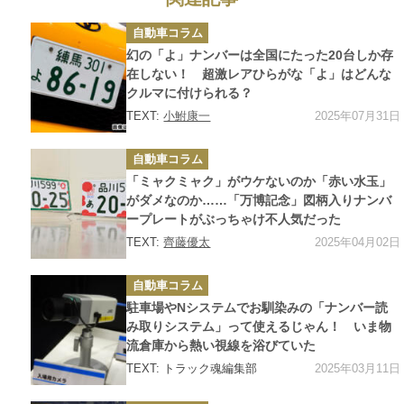
カ
自動車コラム
テ
ゴ
幻の「よ」ナンバーは全国にたった20台しか存
リ
ー
在しない！ 超激レアひらがな「よ」はどんな
クルマに付けられる？
2025年07月31日
TEXT:
小鮒康一
カ
自動車コラム
テ
ゴ
「ミャクミャク」がウケないのか「赤い水玉」
リ
ー
がダメなのか……「万博記念」図柄入りナンバ
ープレートがぶっちゃけ不人気だった
2025年04月02日
TEXT:
齊藤優太
カ
自動車コラム
テ
ゴ
駐車場やNシステムでお馴染みの「ナンバー読
リ
ー
み取りシステム」って使えるじゃん！ いま物
流倉庫から熱い視線を浴びていた
2025年03月11日
TEXT: トラック魂編集部