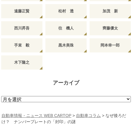
遠藤正賢
松村 透
加茂 新
西川昇吾
往 機人
齊藤優太
手束 毅
黒木美珠
岡本幸一郎
木下隆之
アーカイブ
ア
ー
カ
自動車情報・ニュース WEB CARTOP
>
自動車コラム
>
なぜ後ろだ
イ
け？ ナンバープレートの「封印」の謎
ブ