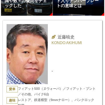
識や数々の疑問をチェ
ト入りナンバープレー
ックした
トの意味とは
近藤暁史
KONDO AKIHUMI
-
フィアット500（ヌウォーバ）／フィアット・プント
愛車
／その他、バイク6台
レストア、鉄道模型（9mmナロー）、パンクロック
趣味