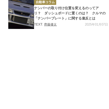
カ
自動車コラム
テ
ゴ
ナンバーの取り付け位置を変えるのってア
リ
ー
リ？ ダッシュボードに置くのは？ クルマの
「ナンバープレート」に関する違反とは
2025年01月07日
TEXT:
齊藤優太