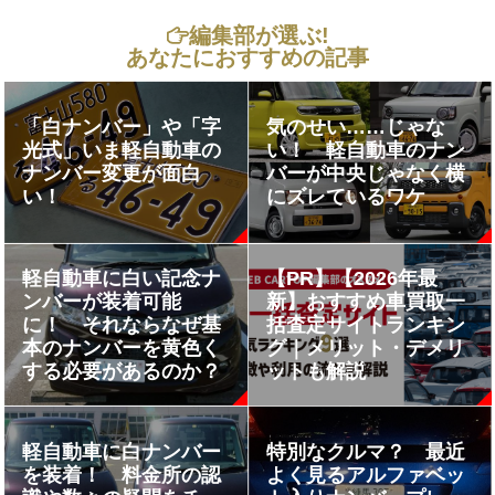
編集部が選ぶ!
あなたにおすすめの記事
「白ナンバー」や「字
気のせい……じゃな
光式」いま軽自動車の
い！ 軽自動車のナン
ナンバー変更が面白
バーが中央じゃなく横
い！
にズレているワケ
軽自動車に白い記念ナ
【PR】【2026年最
ンバーが装着可能
新】おすすめ車買取一
に！ それならなぜ基
括査定サイトランキン
本のナンバーを黄色く
グ｜メリット・デメリ
する必要があるのか？
ットも解説
軽自動車に白ナンバー
特別なクルマ？ 最近
を装着！ 料金所の認
よく見るアルファベッ