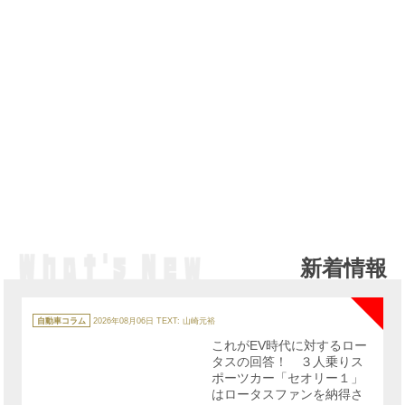
新着情報
NE
カ
テ
自動車コラム
2026年08月06日
TEXT: 山崎元裕
ゴ
リ
これがEV時代に対するロー
ー
タスの回答！ ３人乗りス
ポーツカー「セオリー１」
はロータスファンを納得さ