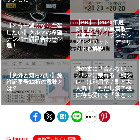
【PR】【2026年最
【どうせ選ぶなら主張
新】おすすめ車買取一
したい】クルマの希望
括査定サイトランキン
ナンバー語呂合わせ44
グ｜メリット・デメリ
選！
ットも解説
身の丈に「合わない」
【意外と知らない】免
クルマに乗れる「残ク
許証番号12桁の意味と
レ」は利用率７割と大
は？
人気！ ただし満了後
に待ち受ける「落とし
穴」を経験者が語る
Category
自動車お役立ち情報