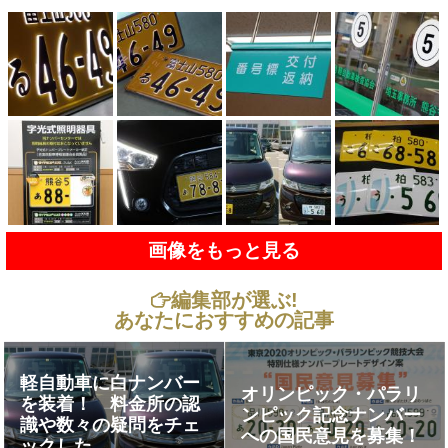
画像をもっと見る
編集部が選ぶ!
あなたにおすすめの記事
軽自動車に白ナンバー
オリンピック・パラリ
を装着！ 料金所の認
ンピック記念ナンバー
識や数々の疑問をチェ
への国民意見を募集！
ックした