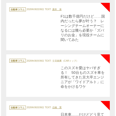
カ
テ
自動車コラム
2026年08月09日
TEXT:
廣本 泉
ゴ
リ
F1は数千億円だけど……国
ー
内だったら夢が叶う？ レ
ーシングチームオーナーに
なるには幾ら必要か「ズバ
リのお金」を現役チームに
聞いてみた
NE
カ
テ
自動車コラム
2026年08月09日
TEXT: 立花義鷹（CARトップ）
ゴ
リ
このスズキ愛はヤバすぎ
ー
る！ 50台ものスズキ車を
所有してきた京大卒エンジ
ニアが「ワイドアルト」に
命をかけるワケ
NE
カ
テ
自動車コラム
2026年08月09日
TEXT:
石橋 寛
ゴ
リ
日本車……だけどどう見て
ー