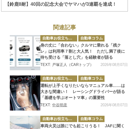
【鈴鹿8耐】40回の記念大会でヤマハが3連覇を達成！
関連記事
カ
自動車お役立ち情報
自動車コラム
テ
ゴ
身の丈に「合わない」クルマに乗れる「残ク
リ
ー
レ」は利用率７割と大人気！ ただし満了後に
待ち受ける「落とし穴」を経験者が語る
2026年08月07日
TEXT: 戸塚正人（CARトップ）
カ
自動車お役立ち情報
自動車コラム
テ
ゴ
運転が上手くなりたいならマニュアル車……は
リ
ー
大きな間違い！ レーシングドライバーが語る
「基礎を学ぶオートマ車」の重要性
2026年08月07日
TEXT:
中谷明彦
カ
自動車お役立ち情報
自動車コラム
テ
ゴ
車両火災は誰にでも起こりうる！ JAFに聞く
リ