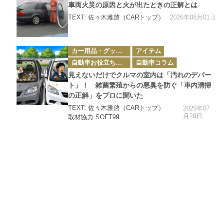
ー
車両火災の原因と火が出たときの正解とは
2026年08月01日
TEXT: 佐々木雅啓（CARトップ）
カ
カー用品・グッズ情報
アイテム
テ
ゴ
自動車お役立ち情報
自動車コラム
リ
ー
見えないだけでクルマの室内は「汚れのデパー
ト」！ 雑菌繁殖からの悪臭を防ぐ「車内清掃
の正解」をプロに聞いた
TEXT: 佐々木雅啓（CARトップ）
2026年07
月29日
取材協力:SOFT99