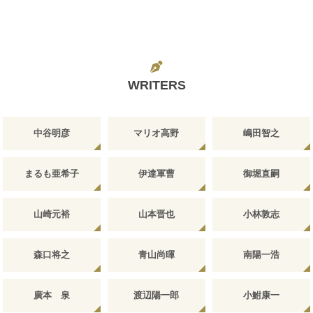
WRITERS
中谷明彦
マリオ高野
嶋田智之
まるも亜希子
伊達軍曹
御堀直嗣
山崎元裕
山本晋也
小林敦志
森口将之
青山尚暉
南陽一浩
廣本 泉
渡辺陽一郎
小鮒康一