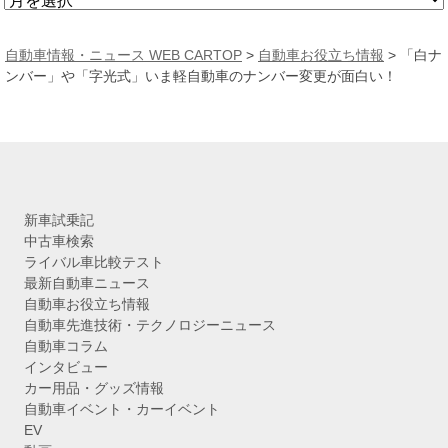
ア
ー
カ
自動車情報・ニュース WEB CARTOP
>
自動車お役立ち情報
>
「白ナ
イ
ンバー」や「字光式」いま軽自動車のナンバー変更が面白い！
ブ
新車試乗記
中古車検索
ライバル車比較テスト
最新自動車ニュース
自動車お役立ち情報
自動車先進技術・テクノロジーニュース
自動車コラム
インタビュー
カー用品・グッズ情報
自動車イベント・カーイベント
EV