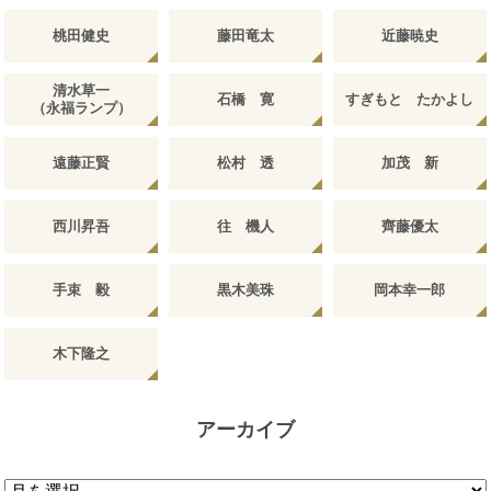
桃田健史
藤田竜太
近藤暁史
清水草一
石橋 寛
すぎもと たかよし
（永福ランプ）
遠藤正賢
松村 透
加茂 新
西川昇吾
往 機人
齊藤優太
手束 毅
黒木美珠
岡本幸一郎
木下隆之
アーカイブ