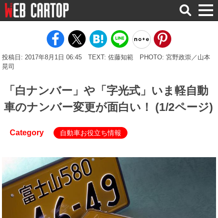
検
索
投稿日: 2017年8月1日 06:45
TEXT: 佐藤知範
PHOTO: 宮野政崇／山本
晃司
「白ナンバー」や「字光式」いま軽自動
車のナンバー変更が面白い！ (1/2ページ)
Category
自動車お役立ち情報